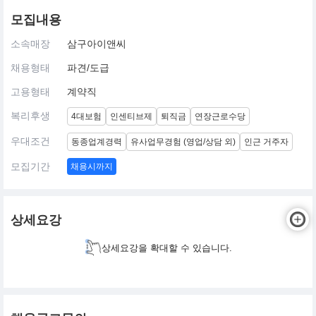
모집내용
소속매장
삼구아이앤씨
채용형태
파견/도급
고용형태
계약직
복리후생
4대보험
인센티브제
퇴직금
연장근로수당
우대조건
동종업계경력
유사업무경험 (영업/상담 외)
인근 거주자
모집기간
채용시까지
상세요강
상세요강을 확대할 수 있습니다.