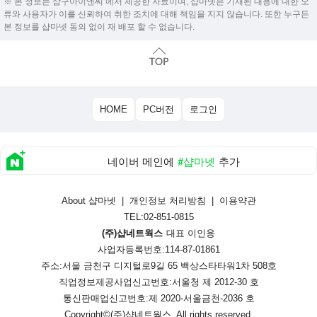
※ 본 정보는 삼구아이앤씨 에서 제공한 자료이며, 샵마넷은 기재된 내용에 대한 오
류와 사용자가 이를 신뢰하여 취한 조치에 대해 책임을 지지 않습니다. 또한 누구든
본 정보를 샵마넷 동의 없이 재 배포 할 수 없습니다.
HOME
PC버전
로그인
네이버 메인에
#샵마넷
추가
About 샵마넷
|
개인정보 처리방침
|
이용약관
TEL:02-851-0815
(주)샵네트웍스
대표 이인용
사업자등록번호:114-87-01861
주소:서울 금천구 디지털로9길 65 백상스타타워1차 508호
직업정보제공사업신고번호:
서울청 제 2012-30 호
통신판매업신고번호:
제 2020-서울금천-2036 호
Copyright©
(주)샵네트웍스
. All rights reserved.