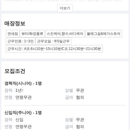
향수, 에센스, 기초 Face/Body/Hair 용품, 비누, 방향제 등의 코스메
더보기
틱과 꿀, 티, 허브, 시럽, 쵸콜렛, 오일, 향료 등을 수공으로 생산하는
브랜드입니다. 비누 하나를 만드는 데 있어서도 환기실에서 60일간
의 숙성시간을 보낸 비누 원료를 19세기 기계방식 그대로 만들어 후
매장정보
포장까지 하나하나 수작업을 거쳐 완성시키며 까다롭고 번거로운
Santa Maria Novella의 제조법은 400여 년이란 시간 동안 최상의 제
면세점
뷰티/화장품류
스킨케어,향수,바디케어
플래그쉽&메가스토어
품 퀄리티를 유지할 수 있는 비법이기도 합니다. 현재 전국 10개 매
장을 전개하고 있으며, 최고의 품질로 국내에서도 사랑받는 브랜드
근무인원 : 1~3인
근무요일 : 주5일근무
입니다.
근무시간 : A조:6시10분~15시10분/C조:12시30분~21시30분
모집조건
경력직(시니어) - 1명
경력
1년↑
성별
무관
연령
연령무관
급여
협의
신입직(주니어) - 1명
경력
신입
성별
무관
연령
연령무관
급여
협의