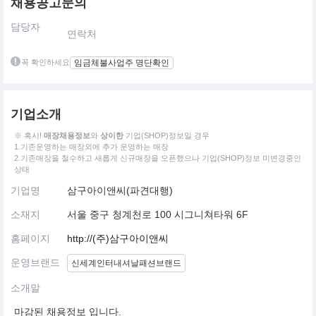
채용공고문의
담당자
연락처
꼭 확인하세요
임금체불사업주 명단확인
기업소개
※ 혹시!
매장채용정보
와
상이한
기업(SHOP)정보일 경우
1.기존운영하는 매장외에 추가 운영하는 매장
2.기존매장을 철수하고 새롭게 신규매장을 오픈했으나 기업(SHOP)정보 미변경중인
상태
기업명
삼구아이앤씨(파견대행)
소재지
서울 중구 청계천로 100 시그니쳐타워 6F
홈페이지
http://(주)삼구아이앤씨
운영브랜드
신세계인터내셔날패션브랜드
소개말
마감된 채용정보 입니다.