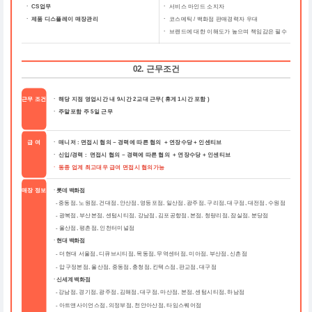
ㆍ CS업무
ㆍ
서비스 마인드 소지자
ㆍ 제품 디스플레이 매장관리
ㆍ
코스메틱 / 백화점 판매경력자 우대
ㆍ
브랜드에 대한 이해도가 높으며 책임감은 필수
02. 근무조건
근무 조건
ㆍ 해당 지점 영업시간 내 9시간 2교대 근무( 휴게 1시간 포함 )
ㆍ 주말포함 주 5일 근무
급 여
ㆍ 매니저 : 면접시 협의 ~ 경력에 따른 협의 + 연장수당 + 인센티브
ㆍ 신입/경력 : 면접시 협의 ~ 경력에 따른 협의 + 연장수당 + 인센티브
ㆍ 동종 업계 최고대우 급여 면접시 협의가능
매장 정보
ㆍ롯데 백화점
중동점, 노원점, 건대점, 안산점, 영등포점, 일산점, 광주점, 구리점, 대구점, 대전점, 수원점
-
-
광복점, 부산본점, 센텀시티점, 강남점, 김포공항점, 본점, 청량리점, 잠실점, 분당점
-
울산점, 평촌점, 인천터미널점
ㆍ현대 백화점
더현대 서울점, 디큐브시티점, 목동점, 무역센터점, 미아점, 부산점, 신촌점
-
-
압구정본점, 울산점, 중동점, 충청점, 킨텍스점, 판교점, 대구점
ㆍ신세계 백화점
강남점, 경기점, 광주점, 김해점, 대구점, 마산점, 본점, 센텀시티점, 하남점
-
-
아트앤사이언스점, 의정부점, 천안아산점, 타임스퀘어점