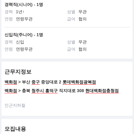
경력직(시니어) - 1명
경력
1년↑
성별
무관
연령
연령무관
급여
협의
신입직(주니어) - 1명
경력
신입
성별
무관
연령
연령무관
급여
협의
근무지정보
백화점
> 부산
중구
중앙대로 2
롯데백화점광복점
백화점
> 충북
청주시 흥덕구
직지대로 308
현대백화점충청점
인근지하철
모집내용