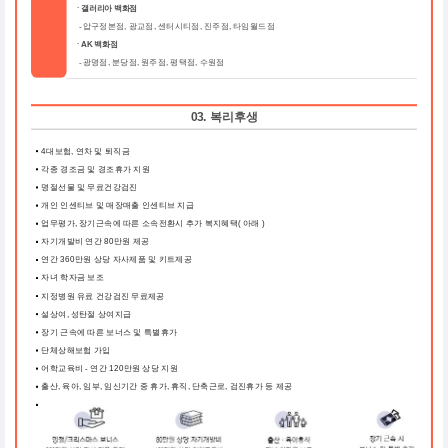
ㆍ갤러리아 백화점
압구정본점, 광교점, 센터시티점, 진주점, 타임월드점
-
ㆍAK 백화점
광명점, 분당점, 원주점, 평택점, 수원점
-
03. 복리후생
4대보험, 연차 및 퇴직금
각종 경조금 및 경조휴가 지원
명절선물 및 무료건강검진
개인 인센티브 및 매장매출 인센티브 지급
업무평가, 장기근속에 따른 소속전환시 추가 복지혜택( 아래 )
자기개발비 연간 80만원 제공
연간 360만원 상당 자사제품 및 키트제공
자녀 학자금 보조
지정병원 유료 건강검진 무료제공
설상여, 성탄절 상여지급
장기 근속에 따른 보너스 및 특별휴가
단체상해보험 가입
어학교육비 - 연간 120만원 상당 지원
출산, 육아, 임부, 임신기간 중 휴가, 휴직, 단축근로, 검진휴가 등 제공