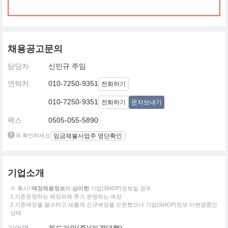
채용공고문의
담당자
신민규 주임
연락처
010-7250-9351
전화하기
010-7250-9351
전화하기
문자보내기
팩스
0505-055-5890
꼭 확인하세요
임금체불사업주 명단확인
기업소개
※ 혹시!
매장채용정보
와
상이한
기업(SHOP)정보일 경우
1.기존운영하는 매장외에 추가 운영하는 매장
2.기존매장을 철수하고 새롭게 신규매장을 오픈했으나 기업(SHOP)정보 미변경중인
상태
기업명
위드가인(주)(파견대행)