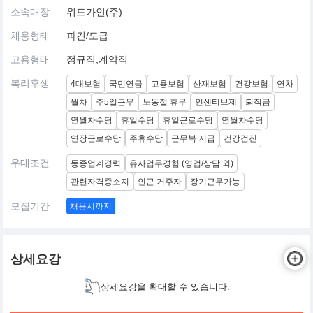
소속매장
위드가인(주)
채용형태
파견/도급
고용형태
정규직,계약직
복리후생
4대보험
국민연금
고용보험
산재보험
건강보험
연차
월차
주5일근무
노동절 휴무
인센티브제
퇴직금
연월차수당
휴일수당
휴일근로수당
연월차수당
연장근로수당
주휴수당
근무복 지급
건강검진
우대조건
동종업계경력
유사업무경험 (영업/상담 외)
관련자격증소지
인근 거주자
장기근무가능
모집기간
채용시까지
상세요강
상세요강을 확대할 수 있습니다.