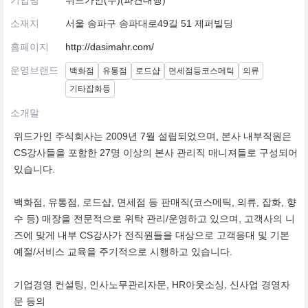
소재지
서울 송파구 송파대로49길 51 제퍼빌딩
홈페이지
http://dasimahr.com/
운영브랜드
백화점
유통점
로드샵
면세점등코스메틱
의류
기타잡화등
소개말
위드가인 주식회사는 2009년 7월 설립되었으며, 본사 내부직원은
CS강사들을 포함한 27명 이상의 본사 관리직 매니져들로 구성되어
있습니다.
백화점, 유통점, 로드샵, 면세점 등 판매직(코스메틱, 의류, 잡화, 향
수 등) 매장을 전문적으로 위탁 관리/운영하고 있으며, 고객사의 니
즈에 맞게 내부 CS강사가 전직원들을 대상으로 고객응대 및 기본
예절/서비스 교육을 주기적으로 시행하고 있습니다.
기업경영 컨설팅, 인사노무관리자문, HR아웃소싱, 신사업 경영자
문 등의