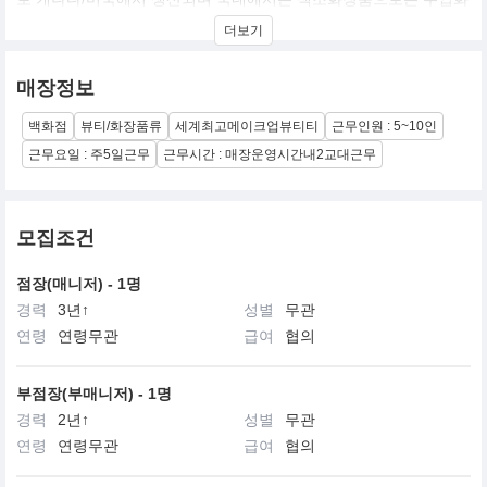
장품에도 불구하고 다소 저렴한 가격대와 뛰어난 색상, 품질로 한국
더보기
내에서의 시장규모가 커진 브랜드. 연예인 코디를 많이 하시는 분들
이 애용하는 브랜드 이기도 합니다.
매장정보
백화점
뷰티/화장품류
세계최고메이크업뷰티티
근무인원 : 5~10인
근무요일 : 주5일근무
근무시간 : 매장운영시간내2교대근무
모집조건
점장(매니저) - 1명
경력
3년↑
성별
무관
연령
연령무관
급여
협의
부점장(부매니저) - 1명
경력
2년↑
성별
무관
연령
연령무관
급여
협의