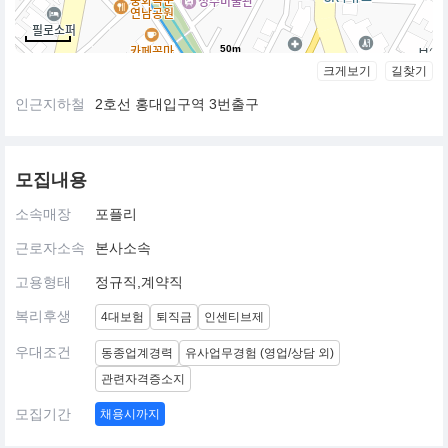
50m
크게보기
길찾기
인근지하철
2호선 홍대입구역 3번출구
모집내용
소속매장
포플리
근로자소속
본사소속
고용형태
정규직,계약직
복리후생
4대보험
퇴직금
인센티브제
우대조건
동종업계경력
유사업무경험 (영업/상담 외)
관련자격증소지
모집기간
채용시까지