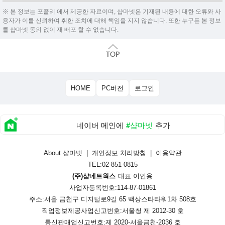
※ 본 정보는 포플리 에서 제공한 자료이며, 샵마넷은 기재된 내용에 대한 오류와 사
용자가 이를 신뢰하여 취한 조치에 대해 책임을 지지 않습니다. 또한 누구든 본 정보
를 샵마넷 동의 없이 재 배포 할 수 없습니다.
HOME
PC버전
로그인
네이버 메인에
#샵마넷
추가
About 샵마넷
|
개인정보 처리방침
|
이용약관
TEL:02-851-0815
(주)샵네트웍스
대표 이인용
사업자등록번호:114-87-01861
주소:서울 금천구 디지털로9길 65 백상스타타워1차 508호
직업정보제공사업신고번호:
서울청 제 2012-30 호
통신판매업신고번호:
제 2020-서울금천-2036 호