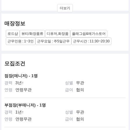
우리는 본능적으로 편안하고 기분 좋은 향기를 선호합니다.
더보기
포플리는 눈으로 직접 볼 수 없어 더욱 선명하게 기억되고
다양하게 상상할 수 있는 기분 좋은 프래그런스를 전달합니다.
매장정보
로드샵
뷰티/화장품류
디퓨저,화장품
플래그쉽&메가스토어
근무인원 : 1~3인
근무요일 : 주5일근무
근무시간 : 11:30~20:30
모집조건
점장(매니저) - 1명
경력
3년↑
성별
무관
연령
연령무관
급여
협의
부점장(부매니저) - 1명
경력
1년↑
성별
무관
연령
연령무관
급여
협의