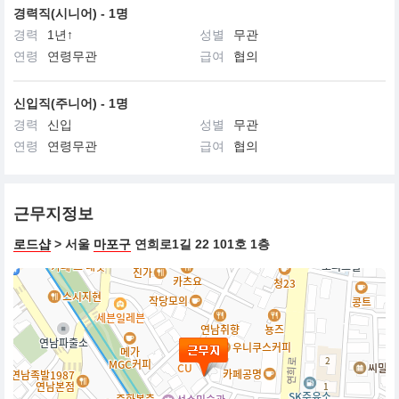
경력직(시니어) - 1명
경력
1년↑
성별
무관
연령
연령무관
급여
협의
신입직(주니어) - 1명
경력
신입
성별
무관
연령
연령무관
급여
협의
근무지정보
로드샵
> 서울
마포구
연희로1길 22 101호 1층