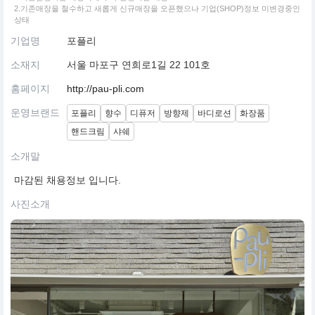
2.기존매장을 철수하고 새롭게 신규매장을 오픈했으나 기업(SHOP)정보 미변경중인
상태
기업명
포플리
소재지
서울 마포구 연희로1길 22 101호
홈페이지
http://pau-pli.com
운영브랜드
포플리
향수
디퓨저
방향제
바디로션
화장품
핸드크림
샤쉐
소개말
마감된 채용정보 입니다.
사진소개