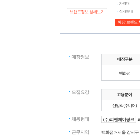
가격대
전개형태
브랜드정보 상세보기
해당 브랜드 
매장정보
매장구분
백화점
모집요강
고용분야
신입직(주니어)
채용형태
(주)피엔에이링크
근무지역
백화점
> 서울
강서구