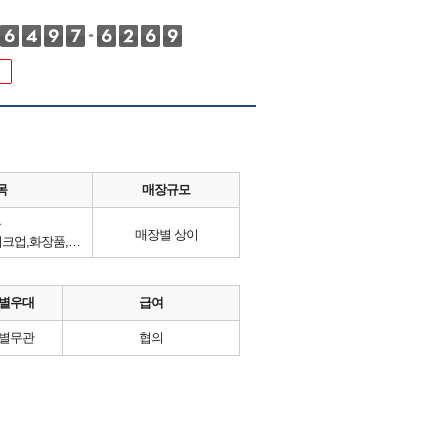
목
매장규모
류
매장별 상이
헤어, 네일아트, 피부관리, 메이크업,화장품,뷰티케어제품
별우대
급여
별무관
협의