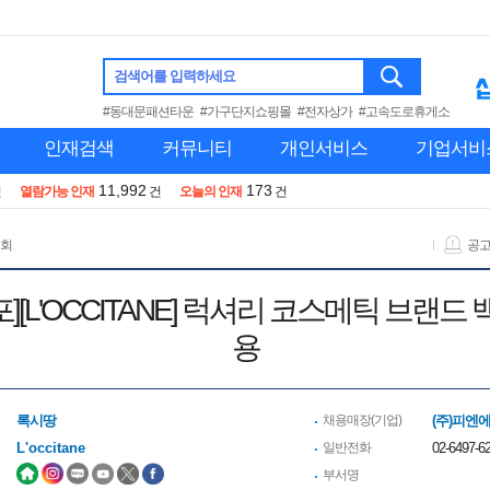
검색어를 입력하세요
#동대문패션타운
#가구단지쇼핑몰
#전자상가
#고속도로휴게소
인재검색
커뮤니티
개인서비스
기업서비
11,992
173
건
열람가능 인재
건
오늘의 인재
건
 회
공
[L'OCCITANE] 럭셔리 코스메틱 브랜드
용
록시땅
채용매장(기업)
(주)피엔
L'occitane
일반전화
02-6497-6
부서명