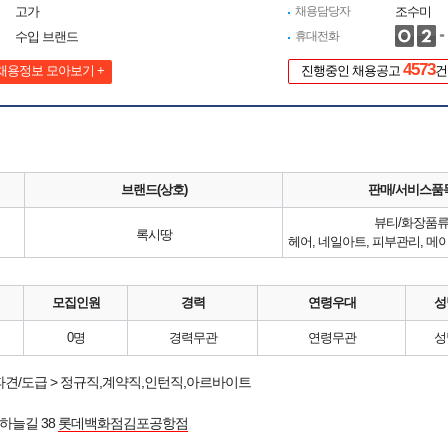
고가
채용담당자
조수미
수입 브랜드
휴대전화
4573
채용정보 모아보기 +
진행중인 채용공고
건
브랜드(상호)
판매/서비스품
뷰티/화장품
록시땅
모집인원
경력
연령우대
성
0명
경력무관
연령무관
성
파견/도급 > 정규직,계약직,인턴직,아르바이트
하늘길 38
롯데백화점김포공항점