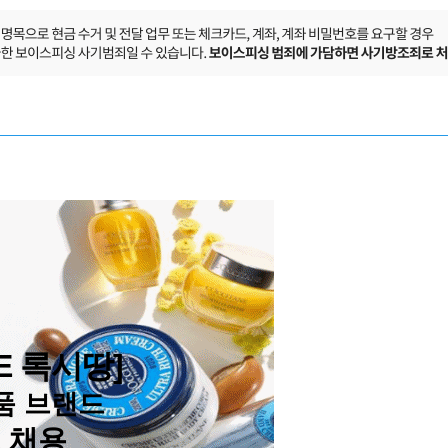
NE 록시땅]
품 브랜드
 채용