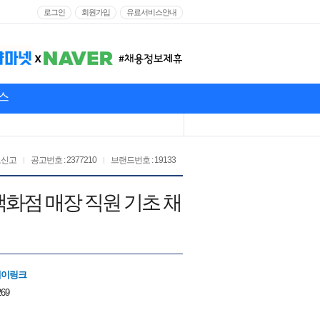
로그인
회원가입
유료서비스안내
스
고신고
공고번호 : 2377210
브랜드번호 : 19133
 백화점 매장 직원 기초 채
에이링크
269