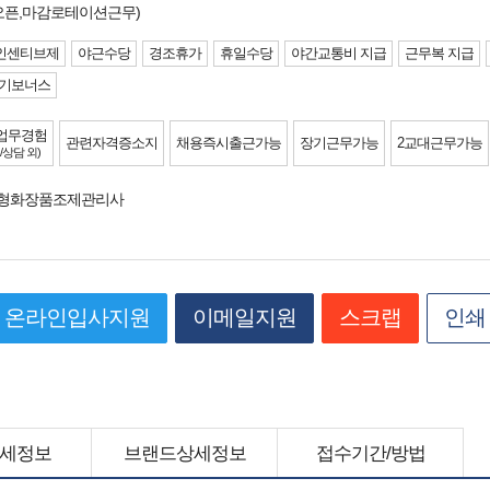
/오픈,마감로테이션근무)
인센티브제
야근수당
경조휴가
휴일수당
야간교통비 지급
근무복 지급
기보너스
업무경험
관련자격증소지
채용즉시출근가능
장기근무가능
2교대근무가능
/상담 외)
춤형화장품조제관리사
온라인입사지원
이메일지원
스크랩
인쇄
세정보
브랜드상세정보
접수기간/방법