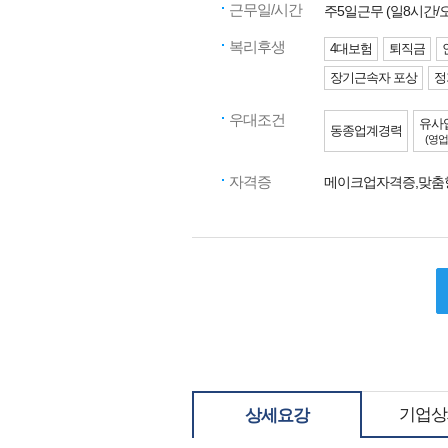
근무일/시간
주5일근무 (일8시간
복리후생
4대보험
퇴직금
장기근속자 포상
정
우대조건
유사
동종업계경력
(영업
자격증
메이크업자격증,맞
기업상
상세요강