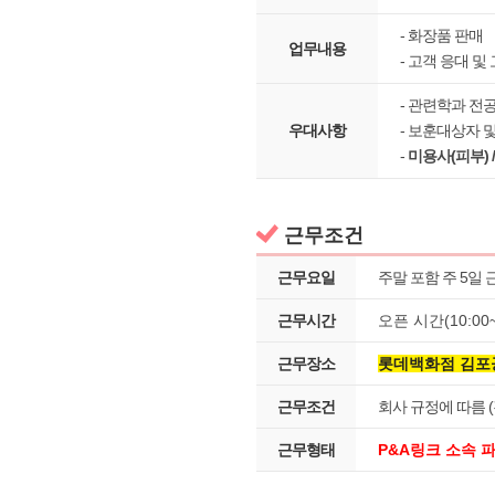
- 화장품 판매
업무내용
- 고객 응대 및
- 관련학과 전
우대사항
- 보훈대상자 
-
미용사(피부) 
근무조건
근무요일
주말 포함 주 5일 
근무시간
오픈 시간(10:00~
근무장소
롯데백화점 김포
근무조건
회사 규정에 따름 (
근무형태
P&A링크 소속 