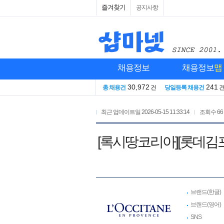
즐겨찾기
공지사항
채용정보
채용정보
맵
30,972
241
총 채용건
건
당일등록 채용건
최근 업데이트일
2026-05-15 11:33:14
조회수
66
[록시땅코리아][롯데김포]
브랜드(한글)
브랜드(영어)
SNS