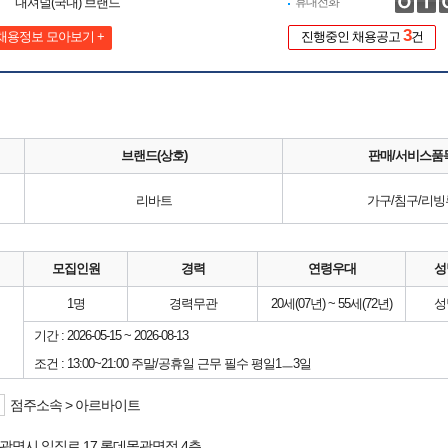
내셔널(국내) 브랜드
휴대전화
3
채용정보 모아보기 +
진행중인 채용공고
건
브랜드(상호)
판매/서비스품
리바트
가구/침구/리빙
모집인원
경력
연령우대
성
1명
경력무관
20세(07년) ~ 55세(72년)
성
기간 : 2026-05-15 ~ 2026-08-13
조건 : 13:00~21:00 주말/공휴일 근무 필수 평일1ㅡ3일
점주소속 > 아르바이트
광명시
일직로 17
롯데몰광명점
4층