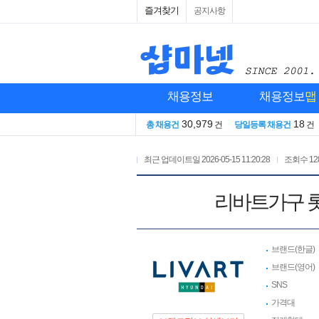
즐겨찾기
공지사항
채용정보
채용정보
맵
30,979
18
총 채용건
건
당일등록 채용건
건
최근 업데이트일
2026-05-15 11:20:28
조회수
12
리바트가구 롯
브랜드(한글)
브랜드(영어)
SNS
가격대