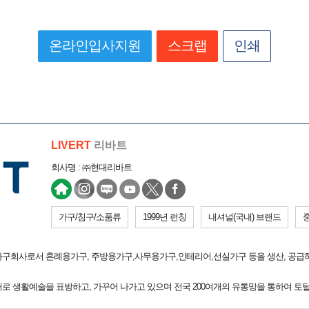
온라인입사지원
스크랩
인쇄
LIVERT
리바트
회사명 : ㈜현대리바트
가구/침구/소품류
1999년 런칭
내셔널(국내) 브랜드
문가구회사로서 혼례용가구, 주방용가구,사무용가구,인테리어,선실가구 등을 생산, 공급
의 의미대로 생활예술을 표방하고, 가꾸어 나가고 있으며 전국 200여개의 유통망을 통하여 