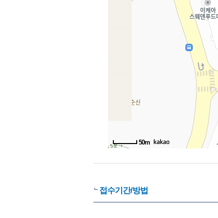
50m
접수기간/방법