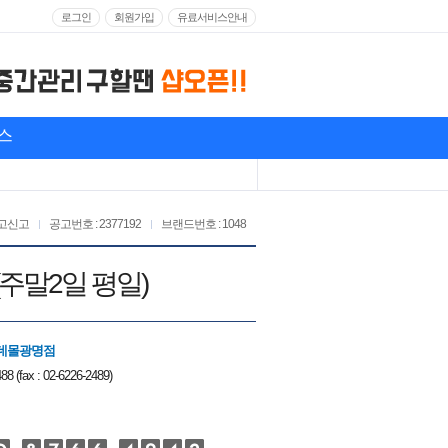
로그인
회원가입
유료서비스안내
스
고신고
공고번호 : 2377192
브랜드번호 : 1048
주말2일 평일)
데몰광명점
88 (fax : 02-6226-2489)