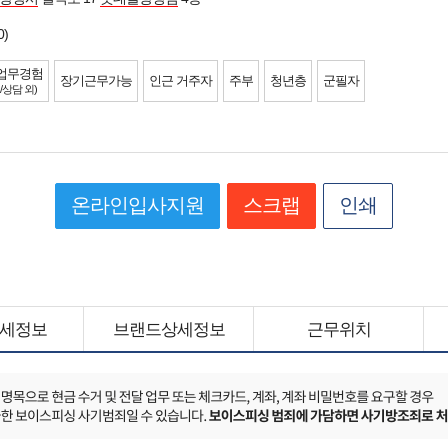
0)
업무경험
장기근무가능
인근 거주자
주부
청년층
군필자
/상담 외)
온라인입사지원
스크랩
인쇄
세정보
브랜드상세정보
근무위치