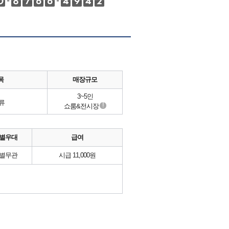
목
매장규모
3~5인
류
!
쇼룸&전시장
별우대
급여
별무관
시급 11,000원