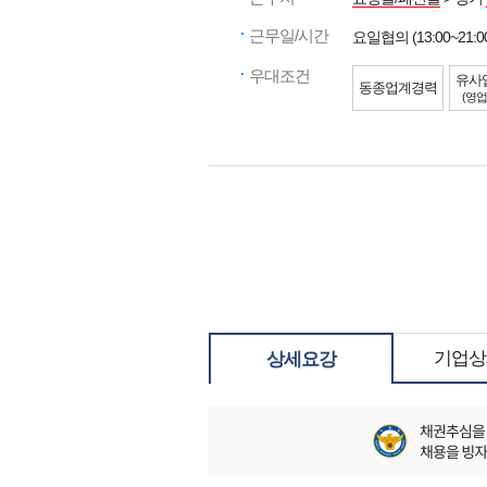
근무일/시간
요일협의 (13:00~21:0
우대조건
유사
동종업계경력
(영업
기업상
상세요강