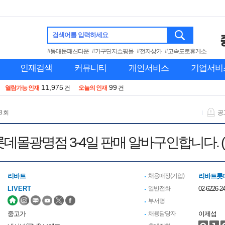
검색어를 입력하세요
#동대문패션타운
#가구단지쇼핑몰
#전자상가
#고속도로휴게소
인재검색
커뮤니티
개인서비스
기업서비
11,975
99
열람가능 인재
건
오늘의 인재
건
8 회
공
데몰광명점 3-4일 판매 알바구인합니다. (
리바트
채용매장(기업)
리바트롯
LIVERT
일반전화
02-6226-24
부서명
중고가
채용담당자
이제섭