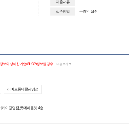
제출서류
접수방법
온라인 접수
정보와 상이한 기업(SHOP)정보일 경우
내용보기 ▼
리바트롯데몰광명점
 이케아광명점,롯데아울렛 4층