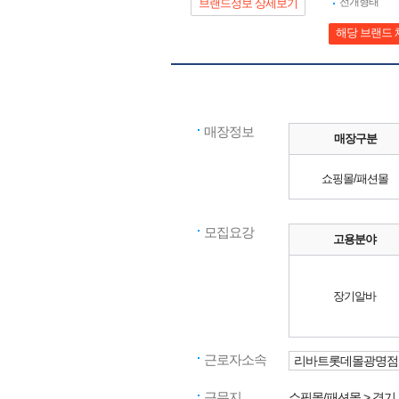
전개형태
브랜드정보 상세보기
해당 브랜드 
매장정보
매장구분
쇼핑몰/패션몰
모집요강
고용분야
장기알바
근로자소속
리바트롯데몰광명점
근무지
쇼핑몰/패션몰
> 경기