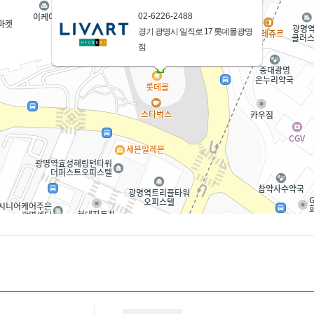
02-6226-2488
경기 광명시 일직로 17 롯데몰광명
점