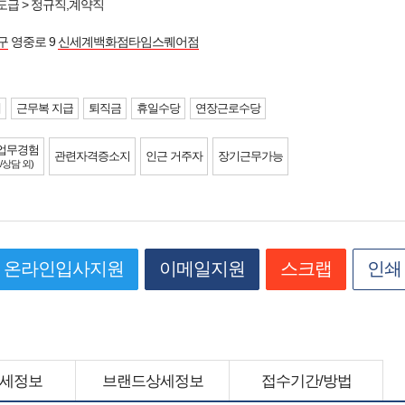
도급 > 정규직,계약직
구
영중로 9
신세계백화점타임스퀘어점
제
근무복 지급
퇴직금
휴일수당
연장근로수당
업무경험
관련자격증소지
인근 거주자
장기근무가능
/상담 외)
온라인입사지원
이메일지원
스크랩
인쇄
세정보
브랜드상세정보
접수기간/방법