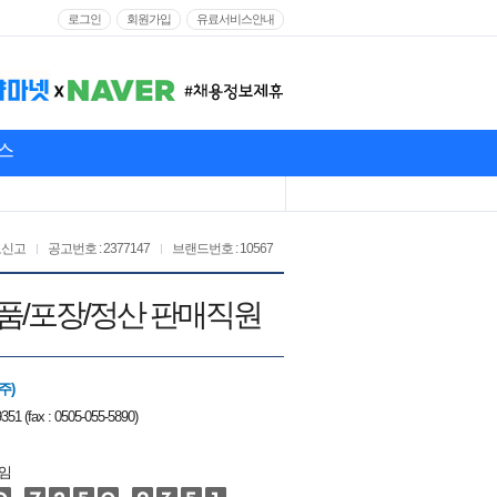
로그인
회원가입
유료서비스안내
스
고신고
공고번호 : 2377147
브랜드번호 : 10567
 제품/포장/정산 판매직원
주)
351 (fax : 0505-055-5890)
임