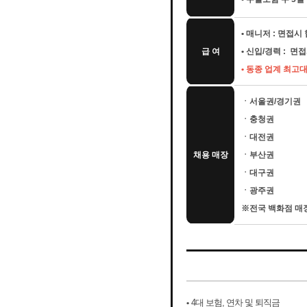
• 매니저 : 면접시
급 여
• 신입/경력 : 면
• 동종 업계 최고
ㆍ서울권/경기권
ㆍ충청권
ㆍ대전권
채용 매장
ㆍ부산권
ㆍ대구권
ㆍ광주권
※전국 백화점 매장
•
4대 보험, 연차 및 퇴직금