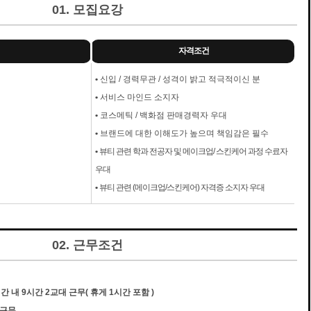
01. 모집요강
자격조건
•
신입 / 경력무관 / 성격이 밝고 적극적이신 분
•
서비스 마인드 소지자
•
코스메틱 / 백화점 판매경력자 우대
•
브랜드에 대한 이해도가 높으며 책임감은 필수
•
뷰티 관련 학과 전공자 및 메이크업/ 스킨케어 과정 수료자
우대
•
뷰티 관련 (메이크업/스킨케어) 자격증 소지자 우대
02. 근무조건
간 내 9시간 2교대 근무( 휴게 1시간 포함 )
 근무