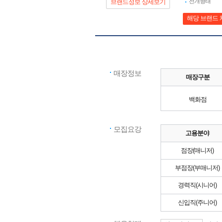
전개형태
브랜드정보 상세보기
해당 브랜드 
매장정보
매장구분
백화점
모집요강
고용분야
점장(매니저)
부점장(부매니저)
경력직(시니어)
신입직(주니어)