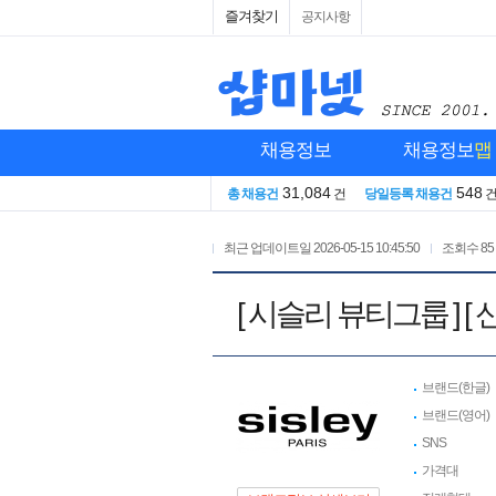
즐겨찾기
공지사항
채용정보
채용정보
맵
31,084
548
총 채용건
건
당일등록 채용건
최근 업데이트일
2026-05-15 10:45:50
조회수
85
[ 시슬리 뷰티그룹 ] 
브랜드(한글)
브랜드(영어)
SNS
가격대