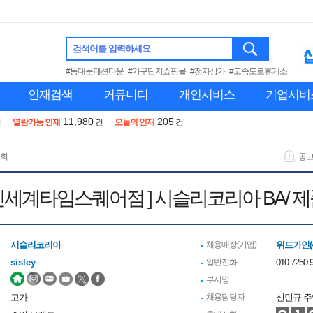
검색어를 입력하세요
#동대문패션타운
#가구단지쇼핑몰
#전자상가
#고속도로휴게소
인재검색
커뮤니티
개인서비스
기업서비
11,980
205
건
열람가능 인재
건
오늘의 인재
건
 회
공
[ 신세계타임스퀘어점 ] 시슬리코리아 BA/
시슬리코리아
채용매장(기업)
위드가인(
sisley
일반전화
010-7250-9
부서명
고가
채용담당자
신민규 주