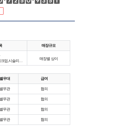
목
매장규모
류
매장별 상이
헤어, 네일아트, 피부관리, 메이크업,시슬리코리아
별우대
급여
별무관
협의
별무관
협의
별무관
협의
별무관
협의