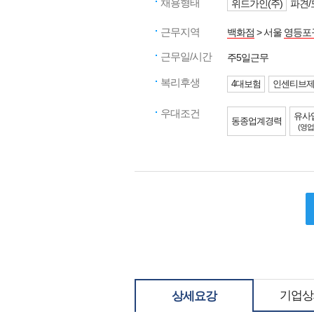
채용형태
위드가인(주)
파견/
근무지역
백화점
> 서울
영등포
근무일/시간
주5일근무
복리후생
4대보험
인센티브
우대조건
유사
동종업계경력
(영업
기업상
상세요강