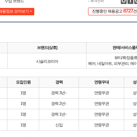
수입 브랜드
휴대전화
8727
채용정보 모아보기 +
진행중인 채용공고
건
브랜드(상호)
판매/서비스품
뷰티/화장품
시슬리코리아
모집인원
경력
연령우대
성
1명
경력 3년↑
연령무관
성
1명
경력 2년↑
연령무관
성
1명
경력 1년↑
연령무관
성
1명
신입
연령무관
성