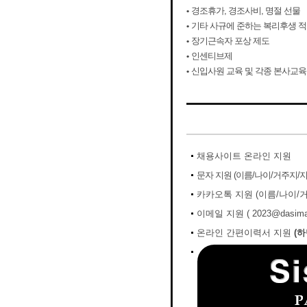
•
경조휴가, 경조사비, 명절 선물
•
기타 사규에 준하는 복리후생 
•
장기근속자 포상 제도
•
인센티브제
•
신입사원 교육 및 각종 본사교육
채용사이트 온라인 지원
문자 지원 (이름/나이/거주지/
카카오톡 지원 (이름/나이/
이메일 지원 ( 2023@dasimah
온라인 간편이력서 지원
(하