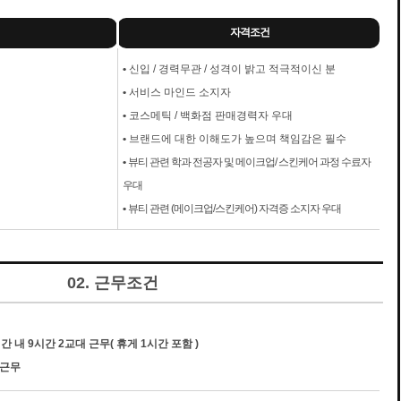
자격조건
•
신입 / 경력무관 / 성격이 밝고 적극적이신 분
•
서비스 마인드 소지자
•
코스메틱 / 백화점 판매경력자 우대
•
브랜드에 대한 이해도가 높으며 책임감은 필수
•
뷰티 관련 학과 전공자 및 메이크업/ 스킨케어 과정 수료자
우대
•
뷰티 관련 (메이크업/스킨케어) 자격증 소지자 우대
02. 근무조건
간 내 9시간 2교대 근무( 휴게 1시간 포함 )
 근무