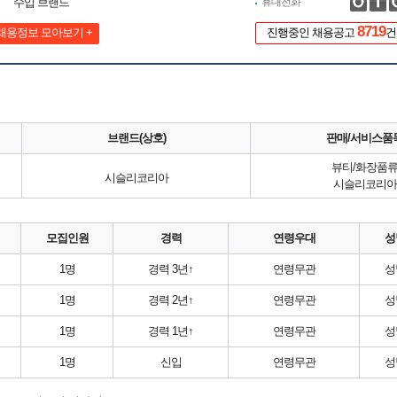
수입 브랜드
휴대전화
8719
채용정보 모아보기 +
진행중인 채용공고
건
브랜드(상호)
판매/서비스품
뷰티/화장품
시슬리코리아
시슬리코리아
모집인원
경력
연령우대
성
1명
경력 3년↑
연령무관
성
1명
경력 2년↑
연령무관
성
1명
경력 1년↑
연령무관
성
1명
신입
연령무관
성