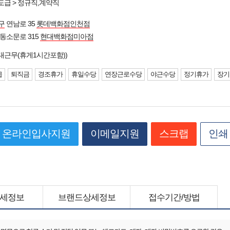
도급 > 정규직,계약직
구
연남로 35
롯데백화점인천점
동소문로 315
현대백화점미아점
대근무(휴게1시간포함))
급
퇴직금
경조휴가
휴일수당
연장근로수당
야근수당
정기휴가
장기
온라인입사지원
이메일지원
스크랩
인쇄
세정보
브랜드상세정보
접수기간/방법