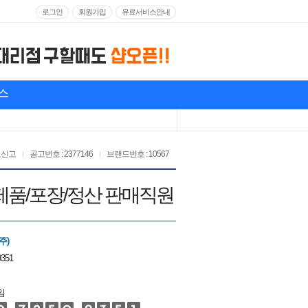
로그인
회원가입
유료서비스안내
스
고신고
공고번호 : 2377146
브랜드번호 : 10567
/ 제품/포장/정산 판매직원
주)
9351
임