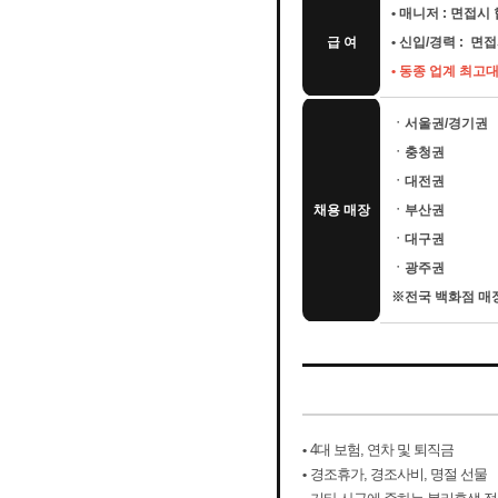
• 매니저 : 면접시
급 여
• 신입/경력 : 면
• 동종 업계 최고
ㆍ서울권/경기권
ㆍ충청권
ㆍ대전권
채용 매장
ㆍ부산권
ㆍ대구권
ㆍ광주권
※전국 백화점 매장
•
4대 보험, 연차 및 퇴직금
•
경조휴가, 경조사비, 명절 선물