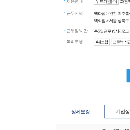
채용형태
위드가인(주)
파견/
근무지역
백화점
> 인천
미추홀
백화점
> 서울
성북구
근무일/시간
주5일근무 (9시간2교
복리후생
4대보험
근무복 지
기업상
상세요강