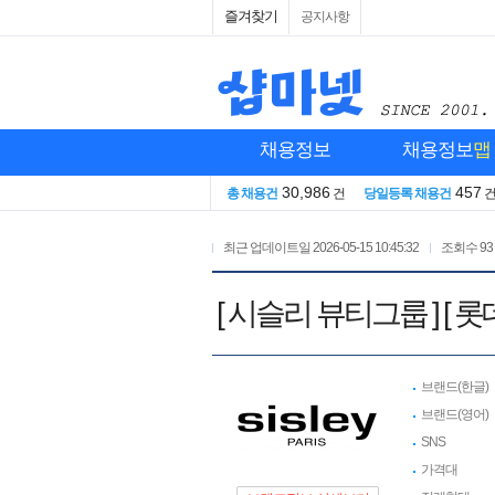
즐겨찾기
공지사항
채용정보
채용정보
맵
30,986
457
총 채용건
건
당일등록 채용건
최근 업데이트일
2026-05-15 10:45:32
조회수
93
[ 시슬리 뷰티그룹 ] [
브랜드(한글)
브랜드(영어)
SNS
가격대