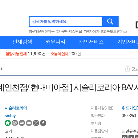
검색어를 입력하세요
#동대문패션타운
#가구단지쇼핑몰
#전자상가
#고속도로휴게소
인재검색
커뮤니티
개인서비스
기업서비
11,990
200
건
열람가능 인재
건
오늘의 인재
건
 회
공
 롯데인천점/ 현대미아점 ] 시슬리코리아 BA
시슬리코리아
채용매장(기업)
위드가인(
sisley
일반전화
010-7250-
부서명
고가
채용담당자
신민규주