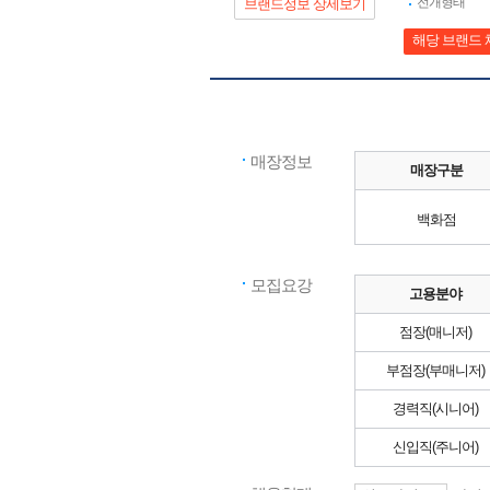
전개형태
브랜드정보 상세보기
해당 브랜드 
매장정보
매장구분
백화점
모집요강
고용분야
점장(매니저)
부점장(부매니저)
경력직(시니어)
신입직(주니어)