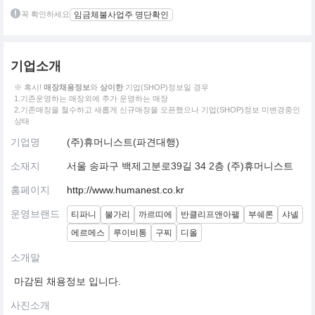
꼭 확인하세요
임금체불사업주 명단확인
기업소개
※ 혹시!
매장채용정보
와
상이한
기업(SHOP)정보일 경우
1.기존운영하는 매장외에 추가 운영하는 매장
2.기존매장을 철수하고 새롭게 신규매장을 오픈했으나 기업(SHOP)정보 미변경중인
상태
기업명
(주)휴머니스트(파견대행)
소재지
서울 송파구 백제고분로39길 34 2층 (주)휴머니스트
홈페이지
http://www.humanest.co.kr
운영브랜드
티파니
불가리
까르띠에
반클리프앤아팰
부쉐론
샤넬
에르메스
루이비통
구찌
디올
소개말
마감된 채용정보 입니다.
사진소개