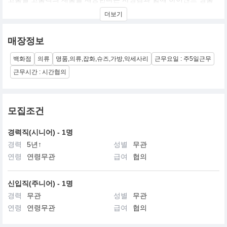
브랜드로 자리매김 했습니다. 모든 제품은 6세대에 걸친 기술과 노
더보기
하우로 지속적이고 세심한 연구와 가공을 통해, 전세계에서 훌륭하
고 희귀한 원재료를 사용하여 100% 이태리에서 제작하고 있는 이태
리 명품 브랜드입니다.
매장정보
로로피아나는 진정한 고품질을 구현하는 기업의 가치에 맞게, 고객
의 라이프 스타일을 반영하여 고급스러움, 절제된 표현, 유행을 타지
백화점
의류
명품,의류,잡화,슈즈,가방,악세사리
근무요일 : 주5일근무
않는 의류, 가죽제품, 악세서리 등 다양한 제품 군을 선보이고 있습
니다.
근무시간 : 시간협의
2020년 현재, 영업매장은 17개입니다.
(청담직영 플래그십점, 현대압구정본점, 현대코엑스점, 신세계본점,
롯데에비뉴엘점, 압구정갤러리아점, 압구정갤러리아 남성, 신세계
모집조건
센텀시티점, 현대대구점, 현대목동점, 신세계강남점 여성, 신세계강
남점 남성, 롯데월드타워점, 신세계동대구점, 롯데부산본점, 여주아
경력직(시니어) - 1명
울렛, 갤러리아 광교점)
경력
5년↑
성별
무관
연령
연령무관
급여
협의
신입직(주니어) - 1명
경력
무관
성별
무관
연령
연령무관
급여
협의