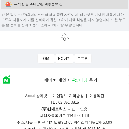
부적합 공고/마감된 채용정보 신고
※ 본 정보는 (주)휴머니스트 에서 제공한 자료이며, 샵마넷은 기재된 내용에 대한
오류와 사용자가 이를 신뢰하여 취한 조치에 대해 책임을 지지 않습니다. 또한 누구
든 본 정보를 샵마넷 동의 없이 재 배포 할 수 없습니다.
HOME
PC버전
로그인
네이버 메인에
#샵마넷
추가
About 샵마넷
|
개인정보 처리방침
|
이용약관
TEL:02-851-0815
(주)샵네트웍스
대표 이인용
사업자등록번호:114-87-01861
주소:서울 금천구 디지털로9길 65 백상스타타워1차 508호
직업정보제공사업신고번호:
서울청 제 2012-30 호