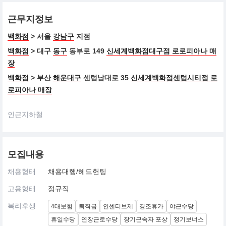
근무지정보
백화점
> 서울
강남구
지점
백화점
> 대구
동구
동부로 149
신세계백화점대구점 로로피아나 매
장
백화점
> 부산
해운대구
센텀남대로 35
신세계백화점센텀시티점 로
로피아나 매장
인근지하철
모집내용
채용형태
채용대행/헤드헌팅
고용형태
정규직
복리후생
4대보험
퇴직금
인센티브제
경조휴가
야근수당
휴일수당
연장근로수당
장기근속자 포상
정기보너스