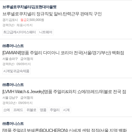
브루넬로쿠치넬리/김포현대아울렛
브루넬로쿠치넬리 정규직및 알바.탄력근무 판매직 구인
경기 김포시
월급
2,500,000원
경력3년↑ 채용시까지
최고급캐시미어스웨터
니트웨어
㈜휴머니스트
[DAMIANI]명품 주얼리 다미아니 코리아 전국(서울/경기/부산) 백화점
부점장/판매사원 채용
서울 송파구
급여협의
경력8년↑ 09/09까지
시계및귀금속제품
㈜휴머니스트
[LVMH Watch & Jewelry]명품 주얼리&와치 쇼메/프레드/위블로 전국 점
장/부점장/판매사원 채용
서울 강남구
급여협의
경력10년↑ 09/09까지
쇼메
프레드
위블로
명품
주얼리
시계
㈜휴머니스트
[명품 주얼리] 부쉐론(BOUCHERON) 신세계 센텀 점장/서울 지역 백화