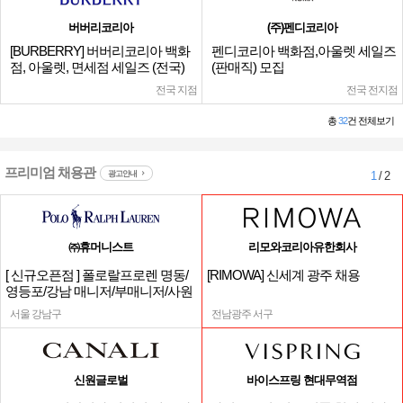
버버리코리아
(주)펜디코리아
[BURBERRY] 버버리코리아 백화
펜디코리아 백화점,아울렛 세일즈
점, 아울렛, 면세점 세일즈 (전국)
(판매직) 모집
전국 지점
전국 전지점
총
32
건 전체보기
프리미엄 채용관
광고안내
1
/ 2
㈜휴머니스트
리모와코리아유한회사
[ 신규오픈점 ] 폴로랄프로렌 명동/
[RIMOWA] 신세계 광주 채용
영등포/강남 매니저/부매니저/사원
서울 강남구
전남광주 서구
신원글로벌
바이스프링 현대무역점