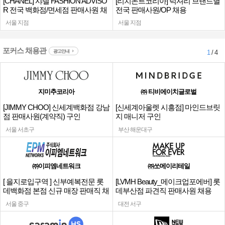
[CHANEL] 샤넬 FASHION ADVISO
[리치몬트코리아] 럭셔리 브랜드별
R 전국 백화점/면세점 판매사원 채
전국 판매사원/OP 채용
용
서울 지점
서울 지점
포커스 채용관
광고안내
1
/ 4
지미추코리아
㈜ 티비에이치글로벌
[JIMMY CHOO] 신세계백화점 강남
[신세계아울렛 시흥점] 마인드브릿
점 판매사원(계약직) 구인
지 매니저 구인
서울 서초구
부산 해운대구
㈜이피엠네트워크
㈜쏘메이리테일
[ 을지로입구역 ] 신부예복전문 롯
[LVMH Beauty_메이크업포에버] 롯
데백화점 본점 신규 매장 판매직 채
데부산점 파견직 판매사원 채용
용
서울 중구
대전 서구