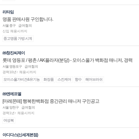
리타임
명품 판매사원 구인합니다.
서울 중구
급여협의
신입 채용시까지
중고명품 가방.시계
㈜창진씨제이
롯데 영등포 / 평촌 / AK플라자(분당) - 모이스올가 백화점 매니저, 경력
및 신입 판매직 채용
서울 영등포구
급여협의
경력10년↑ 채용시까지
모이스올가비건&유기농
화장품
스킨케어
향수
헤어브러쉬
㈜엔에프엘
[마레몬떼] 행복한백화점 중간관리 매니저 구인공고
서울 양천구
급여협의
경력1년↑ 채용시까지
여성복
아디다스(신세계본점)