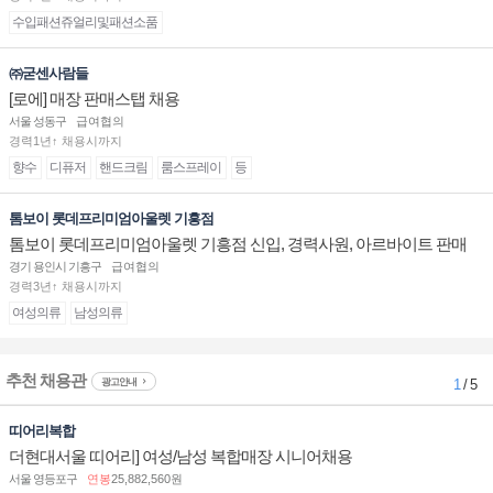
수입패션쥬얼리및패션소품
㈜굳센사람들
[로에] 매장 판매스탭 채용
서울 성동구
급여협의
경력1년↑ 채용시까지
향수
디퓨저
핸드크림
룸스프레이
등
톰보이 롯데프리미엄아울렛 기흥점
톰보이 롯데프리미엄아울렛 기흥점 신입, 경력사원, 아르바이트 판매
직 구인합니다.
경기 용인시 기흥구
급여협의
경력3년↑ 채용시까지
여성의류
남성의류
추천 채용관
광고안내
1
/ 5
띠어리복합
더현대서울 띠어리] 여성/남성 복합매장 시니어채용
서울 영등포구
연봉
25,882,560원