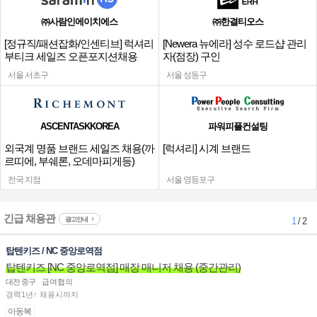
㈜사람인에이치에스
㈜한결티오스
[정규직/패션잡화/인센티브] 럭셔리
[Newera 뉴에라] 성수 로드샵 관리
부티크 세일즈 오픈포지션채용
자(점장) 구인
서울 서초구
서울 성동구
ASCENTASKKOREA
파워피플컨설팅
외국계 명품 브랜드 세일즈 채용(까
[럭셔리] 시계 브랜드
르띠에, 부쉐론, 오데마피게등)
전국 지점
서울 영등포구
긴급 채용관
광고안내
1
/ 2
탑텐키즈 / NC 중앙로역점
탑텐키즈 [NC 중앙로역점] 매장 매니저 채용 (중간관리)
대전 중구
급여협의
경력1년↑ 채용시까지
아동복