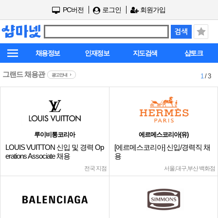
PC버전
로그인
회원가입
채용정보
인재정보
지도검색
샵토크
그랜드 채용관
광고안내
1
/ 3
루이비통코리아
에르메스코리아(유)
LOUIS VUITTON 신입 및 경력 Op
[에르메스코리아] 신입/경력직 채
erations Associate 채용
용
전국 지점
서울,대구,부산 백화점