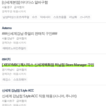
[신세계본점] 아디다스 알바구함
서울 중구
급여협의
경력무관 채용시까지
남성/여성스포츠캐주얼
슈즈
악세서리
스포츠용품
러닝화
스니커즈
Aeterno
###신세계강남 쥬얼리 판매직 구인###
서울 강남구
급여협의
경력3년↑ 채용시까지
에떼르노파인쥬얼리
㈜비치
[ XEXYMIX ] 젝시믹스 신세계백화점 하남점 Store Manager 구인
경기 하남시
급여협의
경력3년↑ 채용시까지
레깅스
스포츠웨어
신세계 강남점 S.tyle ACC
신세계 강남점 S.tyle ACC 직원 채용 (시니어, 주니어)
서울 서초구
급여협의
경력1년↑ 채용시까지