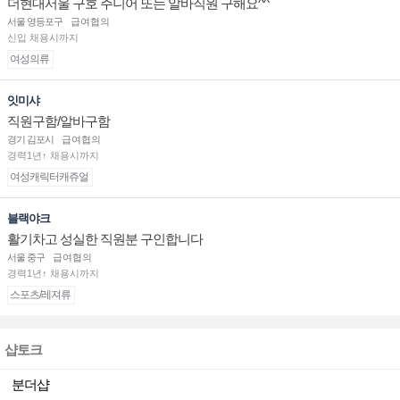
더현대서울 구호 주니어 또는 알바직원 구해요^^
서울 영등포구
급여협의
신입 채용시까지
여성의류
잇미샤
직원구함/알바구함
경기 김포시
급여협의
경력1년↑ 채용시까지
여성캐릭터캐쥬얼
블랙야크
활기차고 성실한 직원분 구인합니다
서울 중구
급여협의
경력1년↑ 채용시까지
스포츠/레져류
샵토크
분더샵