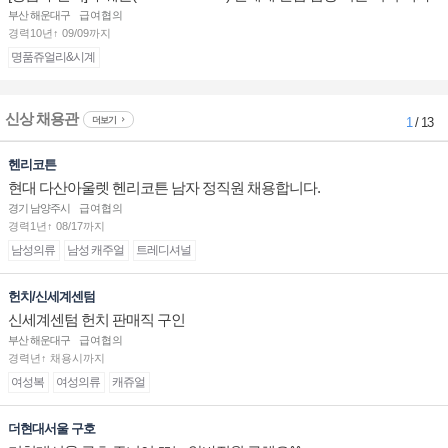
점 판매사원 채용
부산 해운대구
급여협의
경력10년↑ 09/09까지
명품쥬얼리&시계
신상 채용관
더보기
1
/ 13
헨리코튼
현대 다산아울렛 헨리코튼 남자 정직원 채용합니다.
경기 남양주시
급여협의
경력1년↑ 08/17까지
남성의류
남성 캐주얼
트레디셔널
헌치/신세계센텀
신세계센텀 헌치 판매직 구인
부산 해운대구
급여협의
경력년↑ 채용시까지
여성복
여성의류
캐쥬얼
더현대서울 구호