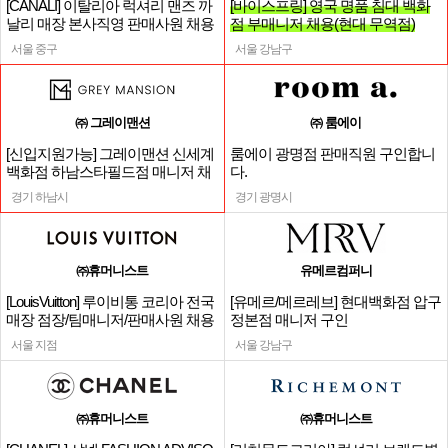
[CANALI] 이탈리아 럭셔리 맨즈 까
[바이스프링] 영국 명품 침대 백화
날리 매장 본사직영 판매사원 채용
점 부매니저 채용(현대 무역점)
서울 중구
서울 강남구
㈜ 그레이맨션
㈜ 룸에이
[신입지원가능] 그레이맨션 신세계
룸에이 광명점 판매직원 구인합니
백화점 하남스타필드점 매니저 채
다.
용
경기 하남시
경기 광명시
㈜휴머니스트
유메르컴퍼니
[LouisVuitton] 루이비통 코리아 전국
[유메르/메르레브] 현대백화점 압구
매장 점장/팀매니저/판매사원 채용
정본점 매니저 구인
서울 지점
서울 강남구
㈜휴머니스트
㈜휴머니스트