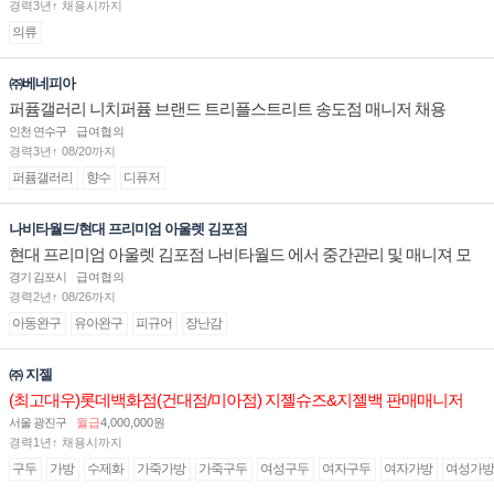
경력3년↑ 채용시까지
의류
㈜베네피아
퍼퓸갤러리 니치퍼퓸 브랜드 트리플스트리트 송도점 매니저 채용
인천 연수구
급여협의
경력3년↑ 08/20까지
퍼퓸갤러리
향수
디퓨저
나비타월드/현대 프리미엄 아울렛 김포점
현대 프리미엄 아울렛 김포점 나비타월드 에서 중간관리 및 매니져 모
십니다.
경기 김포시
급여협의
경력2년↑ 08/26까지
아동완구
유아완구
피규어
장난감
㈜ 지젤
(최고대우)롯데백화점(건대점/미아점) 지젤슈즈&지젤백 판매매니저
(직원) 구인합니다
서울 광진구
월급
4,000,000원
경력1년↑ 채용시까지
구두
가방
수제화
가죽가방
가죽구두
여성구두
여자구두
여자가방
여성가방