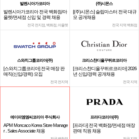
발렌시아가코리아
(주)시몬스
발렌시아가코리아 전국 백화점/아
[(주)시몬스] 슬립마스터 전국 대규
울렛/면세점 신입 및 경력 채용
모 공개채용
전국 전지점, 백화점, 아울렛
전국 지역 백화점
스와치그룹코리아(주)
크리스챤디올꾸뛰르코리아
[스와치그룹코리아] 전국 매장 판
[크리스챤디올꾸뛰르코리아] 2026
매직(신입/경력) 모집
년 신입/경력 공개채용
전국 전지역
전국 지역
에이피엠엠씨코리아 주식회사
프라다코리아(주)
APM Moncaco Korea Store Manage
[프라다] 전국 백화점/면세점 매장
r . Sales Associate 채용
판매 직원 채용
전국 백화점
전국 지점