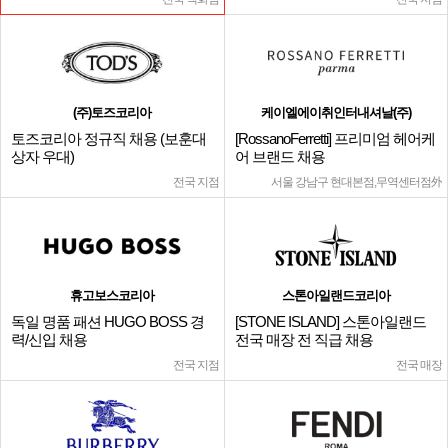
(주)토즈코리아
케이엘에이취인터내셔날(주)
토즈코리아 정규직 채용 (보훈대
[RossanoFerretti] 프리미엄 헤어케
상자 우대)
어 브랜드 채용
전국 지점
서울 강남구 현대본점,무역센터점外
휴고보스코리아
스톤아일랜드코리아
독일 명품 패션 HUGO BOSS 경
[STONE ISLAND] 스톤아일랜드
력/신입 채용
전국 매장 전 직급 채용
전국 지점
전국 매장