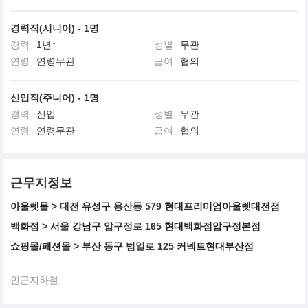
경력직(시니어) - 1명
경력
1년↑
성별
무관
연령
연령무관
급여
협의
신입직(주니어) - 1명
경력
신입
성별
무관
연령
연령무관
급여
협의
근무지정보
아울렛몰
> 대전
유성구
용산동 579
현대프리미엄아울렛대전점
백화점
> 서울
강남구
압구정로 165
현대백화점압구정본점
쇼핑몰/패션몰
> 부산
동구
범일로 125
커넥트현대부산점
인근지하철