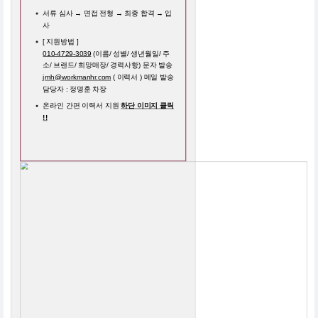
서류 심사 → 면접 전형 → 최종 합격 → 입
사
[ 지원방법 ]
010-4729-3039
(이름/ 성별/ 생년월일/ 주
소/ 브랜드/ 희망매장/ 경력사항) 문자 발송
jmh@workmanhr.com
( 이력서 ) 메일 발송
담당자 : 정명훈 차장
온라인 간편 이력서 지원
하단 이미지 클릭
!!