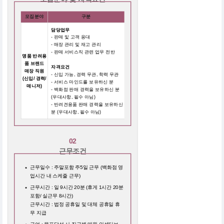
모집분야
구분
담당업무
- 판매 및 고객 응대
- 매장 관리 및 재고 관리
- 판매 서비스직 관련 업무 전반
명품 반려용
품 브랜드
자격요건
매장 직원
- 신입 가능, 경력 무관, 학력 무관
(신입/ 경력/
- 서비스 마인드를 보유하신 분
매니저)
- 백화점 판매 경력을 보유하신 분
(우대사항, 필수 아님)
- 반려견용품 판매 경력을 보유하신
분 (우대사항, 필수 아님)
02
근무조건
근무일수 : 주말포함 주5일 근무 (백화점 영
업시간 내 스케줄 근무)
근무시간 : 일 9시간 20분 (휴게 1시간 20분
포함/ 실근무 8시간)
근무시간 : 법정 공휴일 및 대체 공휴일 휴
무 지급