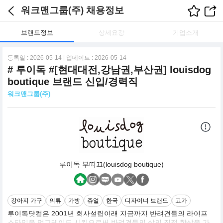
워크맨그룹(주) 채용정보
브랜드정보
상세요강
기업소개
등록일 : 2026-05-14 | 업데이트 : 2026-05-14
# 루이독 #[현대대전,강남권,부산권] louisdog
boutique 브랜드 신입/경력직
워크맨그룹(주)
루이독 부띠끄(louisdog boutique)
강아지 가구
의류
가방
쥬얼
한국
디자이너 브랜드
고가
루이독닷컴은 2001년 회사설립이래 지금까지 반려견들의 라이프
스타일을 업그레이드 시킴으로써 반려견들의 삶의 질적 향상을 가