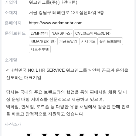
기업명
워크맨그룹(주)(파견대행)
소재지
서울 강남구 테헤란로 124 삼원타워 9층
홈페이지
https://www.workmanhr.com
운영브랜드
LVMH뷰티
NARS(나스)
CVL코스메틱스(발몽)
KILIAN(킬리안)
퍼퓸드말리
시세이도
끌레드뽀보떼
세르주루텐
소개말
< 대한민국 NO.1 HR SERVICE 워크맨그룹 > 인력 공급과 운영을
선도하는 대표기업
당사는 국내외 주요 브랜드와의 협업을 통해 판매사원 채용 및 매
장 운영 대행 서비스를 전문적으로 제공하고 있으며,
백화점, 면세점, 로드숍 등 다양한 유통 채널에서 검증된 판매 인력
을 빠르고 안정적으로 지원하고 있습니다.
사진소개