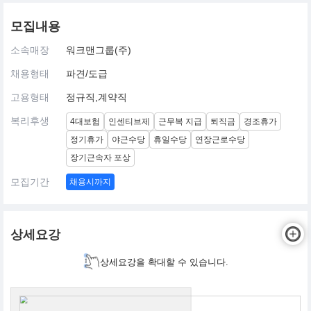
모집내용
소속매장
워크맨그룹(주)
채용형태
파견/도급
고용형태
정규직,계약직
복리후생
4대보험
인센티브제
근무복 지급
퇴직금
경조휴가
정기휴가
야근수당
휴일수당
연장근로수당
장기근속자 포상
모집기간
채용시까지
상세요강
상세요강을 확대할 수 있습니다.