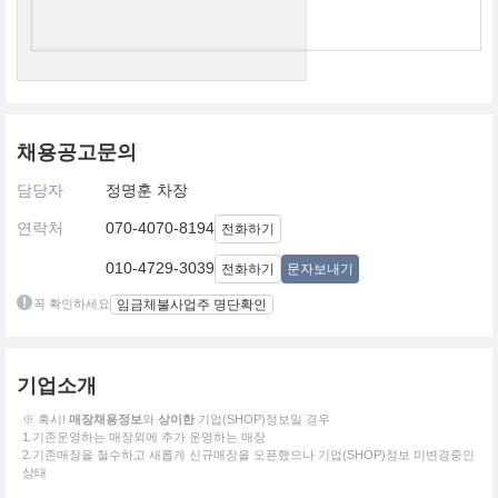
채용공고문의
담당자
정명훈 차장
연락처
070-4070-8194
전화하기
010-4729-3039
전화하기
문자보내기
꼭 확인하세요
임금체불사업주 명단확인
기업소개
※ 혹시!
매장채용정보
와
상이한
기업(SHOP)정보일 경우
1.기존운영하는 매장외에 추가 운영하는 매장
2.기존매장을 철수하고 새롭게 신규매장을 오픈했으나 기업(SHOP)정보 미변경중인
상태