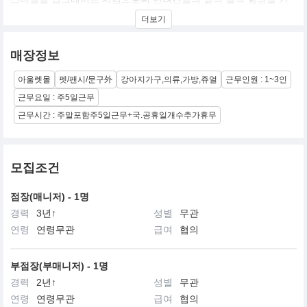
장 중요한 가치의 하나로 성장해온 Design Pet Living Product를 선
더보기
도하는 디자인전문회사 입니다. 현재 프랑스, 영국, 독일, 벨기에, 스
페인, 대만, 러시아 등에 Sole Distributor들을 두고 있으며, 미국과
일본 등 루이독을 만날 수 있는 매장들이 늘어남으로써 세계 최고의
매장정보
디자인 회사가 되고자하는 루이독의 꿈에 한걸음 더 다가섰습니다.
아울렛몰
펫/팬시/문구外
강아지가구,의류,가방,쥬얼
근무인원 : 1~3인
현재 세계의 주요 패션 및 애견관련 매체에 높은 지명도를 가지고 있
으며, 세계의 애견인들이라면 누구나 원하는 명품 디자인 전문기업
근무요일 : 주5일근무
을 목표로 끝임없는 디자인 개발과 완벽한 품질의 제품을 만들고자
근무시간 : 주말포함주5일근무+국.공휴일개수추가휴무
지속적으로 투자와 성장을 하는 기업이 되고자 노력하고 있습니다.
모집조건
점장(매니저) - 1명
경력
3년↑
성별
무관
연령
연령무관
급여
협의
부점장(부매니저) - 1명
경력
2년↑
성별
무관
연령
연령무관
급여
협의