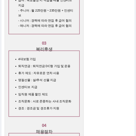
급여 : 목표달성 시 직급별 매월 인센티브
지급
- 주니어 : 월 225만원 ~ 235만원 + 인센티
브
- 시니어 : 경력에 따라 면접 후 급여 협의
- 매니저 : 경력에 따라 면접 후 급여 협의
03
복리후생
4대보험 가입
퇴직연금 : 퇴직연금 DC형 가입 및 운용
휴가 제도 : 자유로운 연차 사용
명절선물 : 설/추석 선물 지급
인센티브 지급
임직원 제품 할인 제도
조직문화 : 서로 존중하는 사내 조직문화
경조 : 경조금 및 경조휴가 지원
04
채용절차