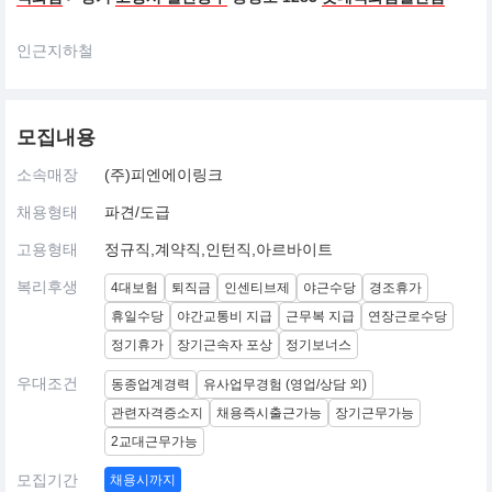
인근지하철
모집내용
소속매장
(주)피엔에이링크
채용형태
파견/도급
고용형태
정규직,계약직,인턴직,아르바이트
복리후생
4대보험
퇴직금
인센티브제
야근수당
경조휴가
휴일수당
야간교통비 지급
근무복 지급
연장근로수당
정기휴가
장기근속자 포상
정기보너스
우대조건
동종업계경력
유사업무경험 (영업/상담 외)
관련자격증소지
채용즉시출근가능
장기근무가능
2교대근무가능
모집기간
채용시까지