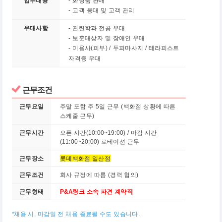
업무내용
- 화장품 판매
- 고객 응대 및 고객 관리
우대사항
- 관련학과 전공 우대
- 보훈대상자 및 장애인 우대
-
미용사(피부) / 두피마사지 / 테라피스트
자격증 우대
근무조건
근무요일
주말 포함 주 5일 근무 (백화점 상황에 따른
스케줄 근무)
근무시간
오픈 시간(10:00~19:00) / 마감 시간
(11:00~20:00) 로테이션 근무
근무장소
롯데백화점 일산점
근무조건
회사 규정에 따름 (경력 협의)
근무형태
P&A링크 소속 파견 계약직
*채용 시, 마감일 전 채용 종료될 수도 있습니다.