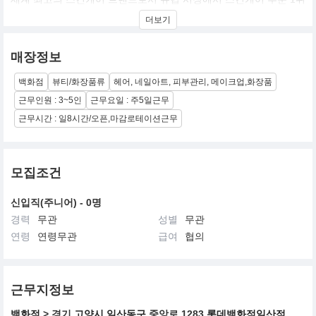
의 브랜드
더보기
매장정보
백화점
뷰티/화장품류
헤어, 네일아트, 피부관리, 메이크업,화장품
근무인원 : 3~5인
근무요일 : 주5일근무
근무시간 : 일8시간/오픈,마감로테이션근무
모집조건
신입직(주니어) - 0명
경력
무관
성별
무관
연령
연령무관
급여
협의
근무지정보
백화점
> 경기
고양시 일산동구
중앙로 1283
롯데백화점일산점