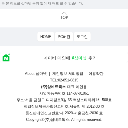
든 본 정보를 샵마넷 동의 없이 재 배포 할 수 없습니다.
HOME
PC버전
로그인
네이버 메인에
#샵마넷
추가
About 샵마넷
|
개인정보 처리방침
|
이용약관
TEL:02-851-0815
(주)샵네트웍스
대표 이인용
사업자등록번호:114-87-01861
주소:서울 금천구 디지털로9길 65 백상스타타워1차 508호
직업정보제공사업신고번호:
서울청 제 2012-30 호
통신판매업신고번호:
제 2020-서울금천-2036 호
Copyright©
(주)샵네트웍스
. All rights reserved.