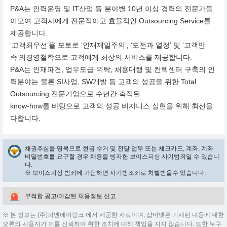
P&A는 인력운영 및 IT산업 등 분야별 10년 이상 경력의 전문가들
이모여 고객사에게 전문적이고 효율적인 Outsourcing Service를
제공합니다.
‘고객최우선’을 모토로 ‘인재제일주의’, ‘도전과 열정’ 및 ‘고객만
족’의경영철학으로 고객에게 최상의 서비스를 제공합니다.
P&A는 인재파견, 업무도급·위탁, 채용대행 및 컨텍센터 구축의 인
력분야는 물론 SI사업, SW개발 등 고객의 성공을 위한 Total
Outsourcing 전문기업으로 수년간 축적된
know-how를 바탕으로 고객의 성공 비지니스 실현을 위해 최선을
다합니다.
채권추심을 명목으로 현금 수거 및 전달 업무 또는 체크카드, 계좌, 계좌
비밀번호를 요구할 경우 채용을 빙자한 보이스피싱 사기범죄일 수 있습니
다.
※ 보이스피싱 범죄에 가담하면 사기방조죄로 처벌받을수 있습니다.
부적합 공고/마감된 채용정보 신고
※ 본 정보는 (주)피엔에이링크 에서 제공한 자료이며, 샵마넷은 기재된 내용에 대한
오류와 사용자가 이를 신뢰하여 취한 조치에 대해 책임을 지지 않습니다. 또한 누구