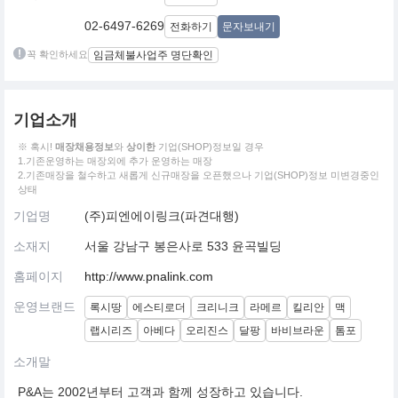
02-6497-6269
전화하기
문자보내기
꼭 확인하세요
임금체불사업주 명단확인
기업소개
※ 혹시!
매장채용정보
와
상이한
기업(SHOP)정보일 경우
1.기존운영하는 매장외에 추가 운영하는 매장
2.기존매장을 철수하고 새롭게 신규매장을 오픈했으나 기업(SHOP)정보 미변경중인
상태
기업명
(주)피엔에이링크(파견대행)
소재지
서울 강남구 봉은사로 533 윤곡빌딩
홈페이지
http://www.pnalink.com
운영브랜드
록시땅
에스티로더
크리니크
라메르
킬리안
맥
랩시리즈
아베다
오리진스
달팡
바비브라운
톰포
소개말
P&A는 2002년부터 고객과 함께 성장하고 있습니다.