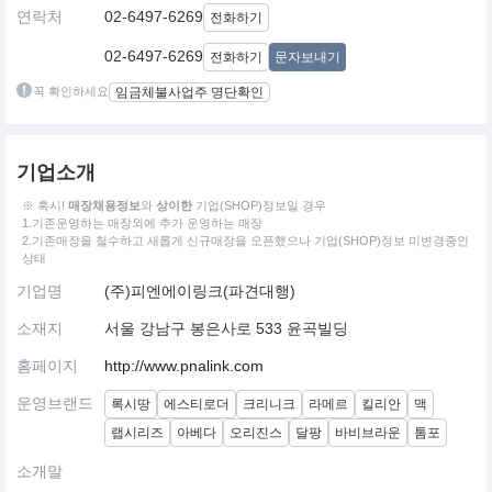
연락처
02-6497-6269
전화하기
02-6497-6269
전화하기
문자보내기
꼭 확인하세요
임금체불사업주 명단확인
기업소개
※ 혹시!
매장채용정보
와
상이한
기업(SHOP)정보일 경우
1.기존운영하는 매장외에 추가 운영하는 매장
2.기존매장을 철수하고 새롭게 신규매장을 오픈했으나 기업(SHOP)정보 미변경중인
상태
기업명
(주)피엔에이링크(파견대행)
소재지
서울 강남구 봉은사로 533 윤곡빌딩
홈페이지
http://www.pnalink.com
운영브랜드
록시땅
에스티로더
크리니크
라메르
킬리안
맥
랩시리즈
아베다
오리진스
달팡
바비브라운
톰포
소개말