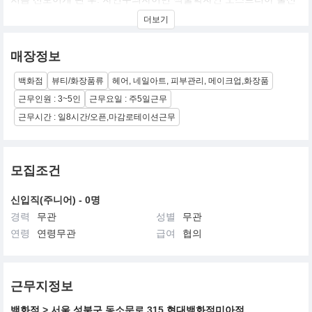
호스트 레켈바커의 창업정신을 바탕으로 우리가 살고 있는 이 세계
더보기
를 보호한다라는 아베다의 미션을 실천하기 위해, 아베다가 생산하
는 제품들로부터 사회에 환원하는 여러 봉사 활동들까지 다양한 방
법을 통해 사업을 펼쳐 나가고 있으며, 미의 영역에서 뿐만이 아닌
매장정보
모든 면에서 환경에 대한 책임을 다하는 기업의 본보기를 세우기 위
해 노력하고 있습니다.
백화점
뷰티/화장품류
헤어, 네일아트, 피부관리, 메이크업,화장품
근무인원 : 3~5인
근무요일 : 주5일근무
근무시간 : 일8시간/오픈,마감로테이션근무
모집조건
신입직(주니어) - 0명
경력
무관
성별
무관
연령
연령무관
급여
협의
근무지정보
백화점
> 서울
성북구
동소문로 315
현대백화점미아점