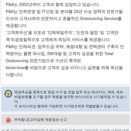
P&A는 2002년부터 고객과 함께 성장하고 있습니다.
P&A는 인력운영 및 IT산업 등 분야별 10년 이상 경력의 전문가들
이모여 고객사에게 전문적이고 효율적인 Outsourcing Service를
제공합니다.
‘고객최우선’을 모토로 ‘인재제일주의’, ‘도전과 열정’ 및 ‘고객만
족’의경영철학으로 고객에게 최상의 서비스를 제공합니다.
P&A는 인재파견, 업무도급·위탁, 채용대행 및 컨텍센터 구축의 인
력분야는 물론 SI사업, SW개발 등 고객의 성공을 위한 Total
Outsourcing 전문기업으로 수년간 축적된
know-how를 바탕으로 고객의 성공 비지니스 실현을 위해 최선을
다합니다.
채권추심을 명목으로 현금 수거 및 전달 업무 또는 체크카드, 계좌, 계좌
비밀번호를 요구할 경우 채용을 빙자한 보이스피싱 사기범죄일 수 있습니
다.
※ 보이스피싱 범죄에 가담하면 사기방조죄로 처벌받을수 있습니다.
부적합 공고/마감된 채용정보 신고
※ 본 정보는 (주)피엔에이링크 에서 제공한 자료이며, 샵마넷은 기재된 내용에 대한