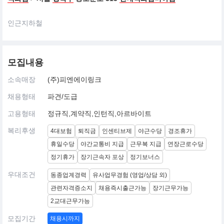
인근지하철
모집내용
소속매장
(주)피엔에이링크
채용형태
파견/도급
고용형태
정규직,계약직,인턴직,아르바이트
복리후생
4대보험
퇴직금
인센티브제
야근수당
경조휴가
휴일수당
야간교통비 지급
근무복 지급
연장근로수당
정기휴가
장기근속자 포상
정기보너스
우대조건
동종업계경력
유사업무경험 (영업/상담 외)
관련자격증소지
채용즉시출근가능
장기근무가능
2교대근무가능
모집기간
채용시까지