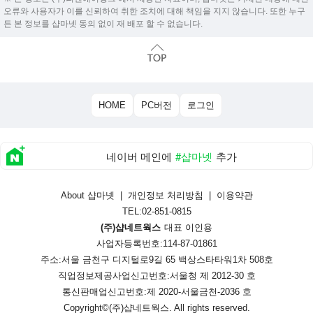
오류와 사용자가 이를 신뢰하여 취한 조치에 대해 책임을 지지 않습니다. 또한 누구
든 본 정보를 샵마넷 동의 없이 재 배포 할 수 없습니다.
HOME
PC버전
로그인
네이버 메인에
#샵마넷
추가
About 샵마넷
|
개인정보 처리방침
|
이용약관
TEL:02-851-0815
(주)샵네트웍스
대표 이인용
사업자등록번호:114-87-01861
주소:서울 금천구 디지털로9길 65 백상스타타워1차 508호
직업정보제공사업신고번호:
서울청 제 2012-30 호
통신판매업신고번호:
제 2020-서울금천-2036 호
Copyright©
(주)샵네트웍스
. All rights reserved.