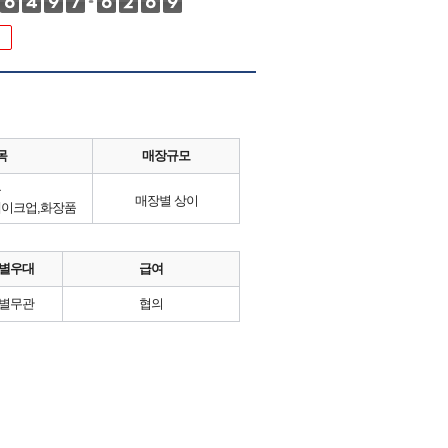
목
매장규모
류
매장별 상이
 메이크업,화장품
별우대
급여
별무관
협의