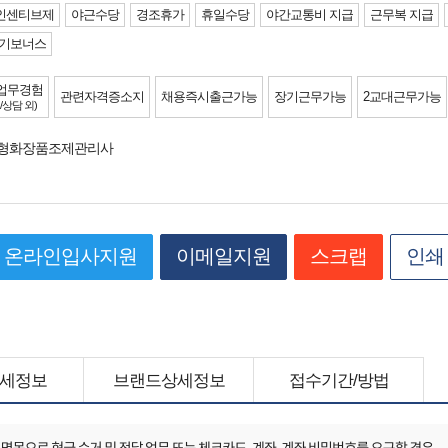
인센티브제
야근수당
경조휴가
휴일수당
야간교통비 지급
근무복 지급
기보너스
업무경험
관련자격증소지
채용즉시출근가능
장기근무가능
2교대근무가능
/상담 외)
춤형화장품조제관리사
온라인입사지원
이메일지원
스크랩
인쇄
세정보
브랜드상세정보
접수기간/방법