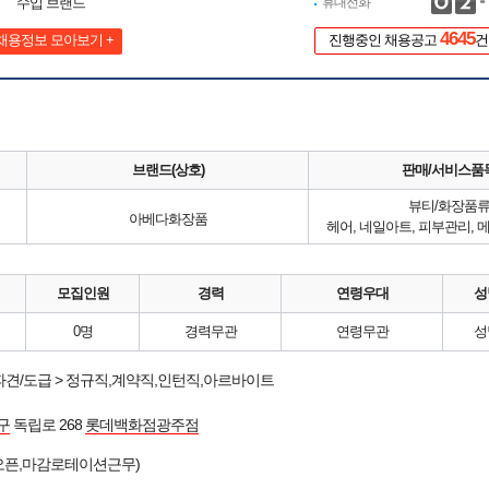
수입 브랜드
휴대전화
4645
채용정보 모아보기 +
진행중인 채용공고
건
브랜드(상호)
판매/서비스품
뷰티/화장품
아베다화장품
헤어, 네일아트, 피부관리,
모집인원
경력
연령우대
성
0명
경력무관
연령무관
성
파견/도급 > 정규직,계약직,인턴직,아르바이트
구
독립로 268
롯데백화점광주점
/오픈,마감로테이션근무)