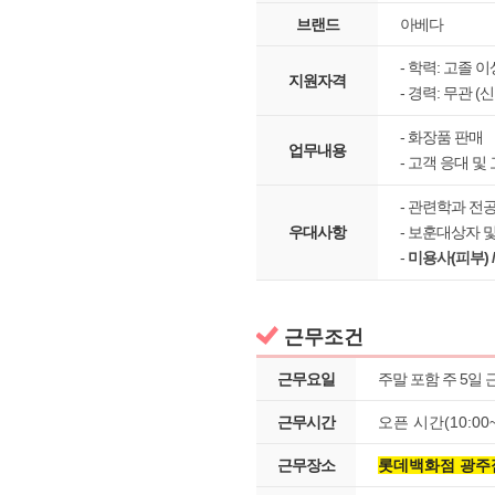
브랜드
아베다
- 학력: 고졸 
지원자격
- 경력: 무관 (
- 화장품 판매
업무내용
- 고객 응대 및
- 관련학과 전
우대사항
- 보훈대상자 
-
미용사(피부) 
근무조건
근무요일
주말 포함 주 5일 
근무시간
오픈 시간(10:00~
근무장소
롯데백화점 광주