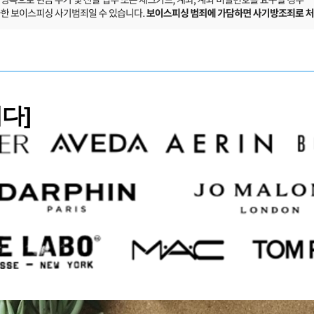
베다]
품 브랜드
 채용