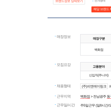
전개형태
브랜드정보 상세보기
해당 브랜드 
매장정보
매장구분
백화점
모집요강
고용분야
신입직(주니어)
채용형태
(주)피엔에이링크
근무지역
백화점
> 전남광주
동
근무일/시간
주5일근무 (일8시간