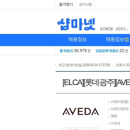
즐겨찾기
공지사항
채용정보
채용정보
맵
30,979
22
총 채용건
건
당일등록 채용건
건
최근 업데이트일
2026-05-14 17:27:00
조회수
32
[ELCA][롯데광주][
브랜드(한글)
브랜드(영어)
SNS
가격대