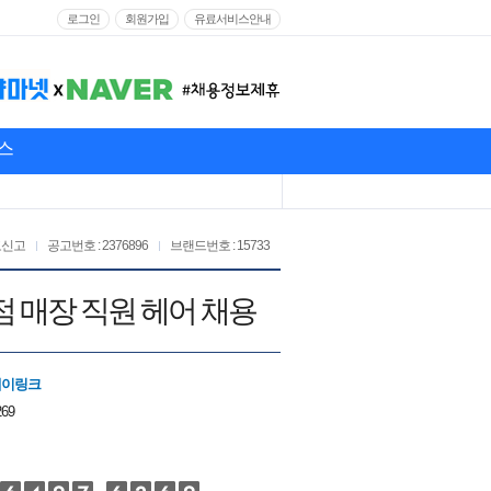
로그인
회원가입
유료서비스안내
스
고신고
공고번호 : 2376896
브랜드번호 : 15733
화점 매장 직원 헤어 채용
에이링크
269