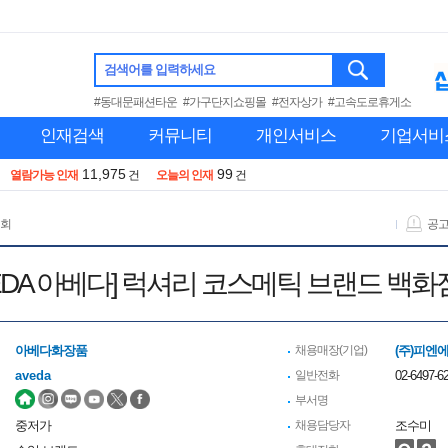
검색어를 입력하세요
#동대문패션타운
#가구단지쇼핑몰
#전자상가
#고속도로휴게소
인재검색
커뮤니티
개인서비스
기업서비
11,975
99
열람가능 인재
건
오늘의 인재
건
 회
공
AVEDA 아베다] 럭셔리 코스메틱 브랜드 백
아베다화장품
채용매장(기업)
(주)피엔
aveda
일반전화
02-6497-6
부서명
중저가
채용담당자
조수미