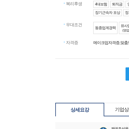
복리후생
4대보험
퇴직금
장기근속자 포상
정
우대조건
유사
동종업계경력
(영업
자격증
메이크업자격증,맞
기업상
상세요강