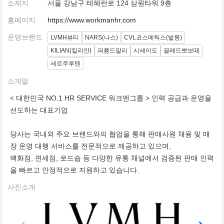
소재지
서울 강남구 테헤란로 124 삼원타워 9층
홈페이지
https://www.workmanhr.com
운영브랜드
LVMH뷰티
NARS(나스)
CVL코스메틱스(발몽)
KILIAN(킬리안)
퍼퓸드말리
시세이도
끌레드뽀보떼
세르주루텐
소개말
< 대한민국 NO.1 HR SERVICE 워크맨그룹 > 인력 공급과 운영을
선도하는 대표기업
당사는 국내외 주요 브랜드와의 협업을 통해 판매사원 채용 및 매
장 운영 대행 서비스를 전문적으로 제공하고 있으며,
백화점, 면세점, 로드숍 등 다양한 유통 채널에서 검증된 판매 인력
을 빠르고 안정적으로 지원하고 있습니다.
사진소개