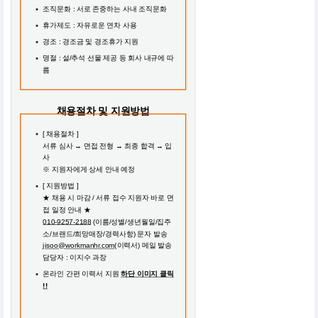
조직문화 : 서로 존중하는 사내 조직문화
휴가제도 : 자유로운 연차 사용
경조 : 경조금 및 경조휴가 지원
명절 : 설/추석 선물 제공 등 회사 내규에 따
름
채용절차 및 지원방법
[ 채용절차 ]
서류 심사 → 면접 전형 → 최종 합격 → 입
사
※ 지원자에게 상세 안내 예정
[ 지원방법 ]
★ 채용 시 마감 / 서류 접수 지원자 바로 면
접 일정 안내 ★
010-9257-2188
(이름/성별/생년월일/집주
소/브랜드/희망매장/경력사항) 문자 발송
jisoo@workmanhr.com
(이력서) 메일 발송
담당자 : 이지수 과장
온라인 간편 이력서 지원
하단 이미지 클릭
!!