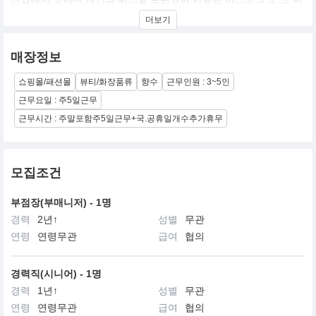
퓸 브랜드로 고객 개개인의 특별함에 맞춘 퍼퓨머리 서비스를 제공
더보기
합니다. 스몰 럭셔리를 트렌드로 빠르게 성장하는 니치 향수 시장 속
에서 “최고급 IFF-LMR 향료를 통해 나만의 향수” 를 “레이어링 하
다” 혹은 “비스포크하다” 라는 메종21G의 독보적인 캐릭터를 함께
매장정보
성장 시킬 수 있는 동료를 기다리고 있습니다.
우리는 향수에 대한 진심으로 다양한 컨텐츠 아이디어를 공유하고
쇼핑몰/패션몰
뷰티/화장품류
향수
근무인원 : 3~5인
실현하여 브랜드의 가치와 함께 지속적으로 성장할 것입니다.
근무요일 : 주5일근무
근무시간 : 주말포함주5일근무+국.공휴일개수추가휴무
모집조건
부점장(부매니저) - 1명
경력
2년↑
성별
무관
연령
연령무관
급여
협의
경력직(시니어) - 1명
경력
1년↑
성별
무관
연령
연령무관
급여
협의