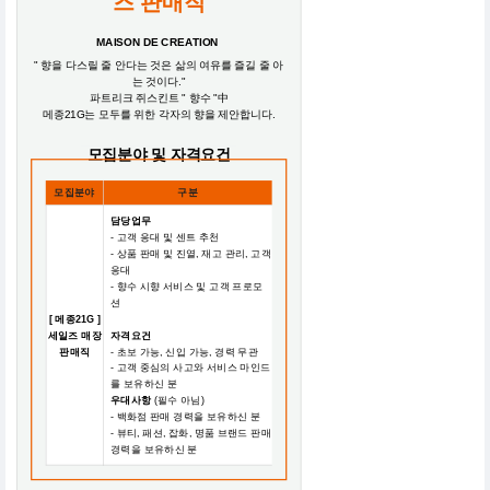
즈 판매직
MAISON DE CREATION
" 향을 다스릴 줄 안다는 것은 삶의 여유를 즐길 줄 아
는 것이다."
파트리크 쥐스킨트 " 향수 "中
메종21G는 모두를 위한 각자의 향을 제안합니다.
모집분야 및 자격요건
모집분야
구분
담당업무
- 고객 응대 및 센트 추천
- 상품 판매 및 진열, 재고 관리, 고객
응대
- 향수 시향 서비스 및 고객 프로모
션
[ 메종21G ]
세일즈 매장
자격요건
판매직
- 초보 가능, 신입 가능, 경력 무관
- 고객 중심의 사고와 서비스 마인드
를 보유하신 분
우대사항
(필수 아님)
- 백화점 판매 경력을 보유하신 분
- 뷰티, 패션, 잡화, 명품 브랜드 판매
경력을 보유하신 분