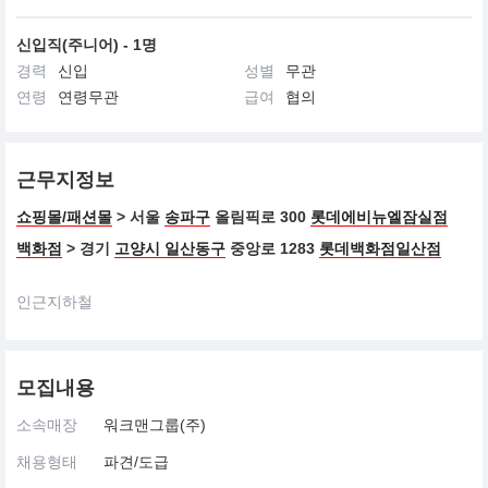
신입직(주니어) - 1명
경력
신입
성별
무관
연령
연령무관
급여
협의
근무지정보
쇼핑몰/패션몰
> 서울
송파구
올림픽로 300
롯데에비뉴엘잠실점
백화점
> 경기
고양시 일산동구
중앙로 1283
롯데백화점일산점
인근지하철
모집내용
소속매장
워크맨그룹(주)
채용형태
파견/도급