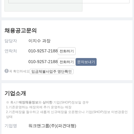
채용공고문의
담당자
이지수 과장
연락처
010-9257-2188
전화하기
010-9257-2188
전화하기
문자보내기
꼭 확인하세요
임금체불사업주 명단확인
기업소개
※ 혹시!
매장채용정보
와
상이한
기업(SHOP)정보일 경우
1.기존운영하는 매장외에 추가 운영하는 매장
2.기존매장을 철수하고 새롭게 신규매장을 오픈했으나 기업(SHOP)정보 미변경중인
상태
기업명
워크맨그룹(주)(파견대행)