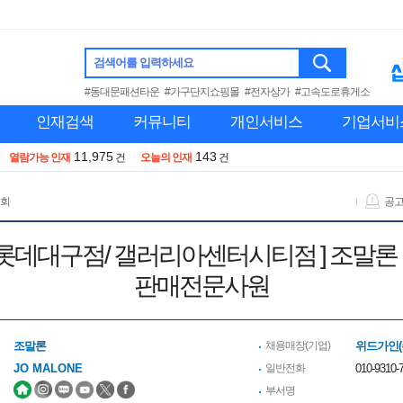
검색어를 입력하세요
#동대문패션타운
#가구단지쇼핑몰
#전자상가
#고속도로휴게소
인재검색
커뮤니티
개인서비스
기업서비
11,975
143
열람가능 인재
건
오늘의 인재
건
 회
공
 [ 롯데대구점/ 갤러리아센터시티점 ] 조말론 
판매전문사원
조말론
채용매장(기업)
위드가인(
JO MALONE
일반전화
010-9310-7
부서명