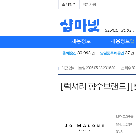
즐겨찾기
공지사항
채용정보
채용정보
맵
30,993
37
총 채용건
건
당일등록 채용건
건
최근 업데이트일
2026-05-13 23:16:30
조회수
82
[ 럭셔리 향수브랜드 ]
브랜드(한글)
브랜드(영어)
SNS