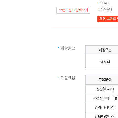
가격대
전개형태
브랜드정보 상세보기
해당 브랜드 
매장정보
매장구분
백화점
모집요강
고용분야
점장(매니저)
부점장(부매니저)
경력직(시니어)
신입직(주니어)