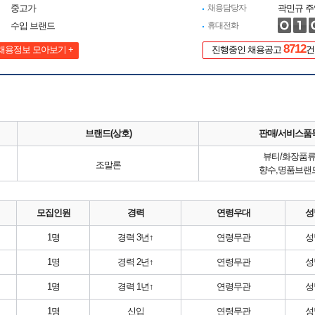
중고가
채용담당자
곽민규 주
수입 브랜드
휴대전화
8712
채용정보 모아보기 +
진행중인 채용공고
건
브랜드(상호)
판매/서비스품
뷰티/화장품
조말론
향수,명품브랜
모집인원
경력
연령우대
성
1명
경력 3년↑
연령무관
성
1명
경력 2년↑
연령무관
성
1명
경력 1년↑
연령무관
성
1명
신입
연령무관
성