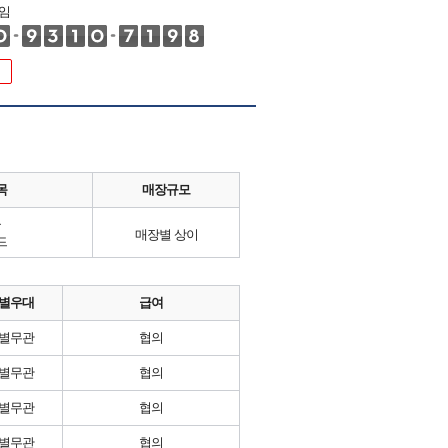
임
목
매장규모
류
매장별 상이
드
별우대
급여
별무관
협의
별무관
협의
별무관
협의
별무관
협의