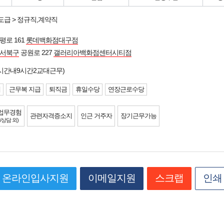
도급 > 정규직,계약직
평로 161
롯데백화점대구점
 서북구
공원로 227
갤러리아백화점센터시티점
시간내9시간2교대근무)
제
근무복 지급
퇴직금
휴일수당
연장근로수당
업무경험
관련자격증소지
인근 거주자
장기근무가능
/상담 외)
온라인입사지원
이메일지원
스크랩
인쇄