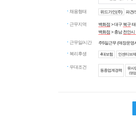
채용형태
위드가인(주)
파견/
근무지역
백화점
> 대구
북구
태
백화점
> 충남
천안시
근무일/시간
주5일근무 (매장운영
복리후생
4대보험
인센티브
우대조건
유사
동종업계경력
(영업