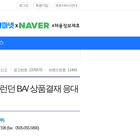
로그인
회원가입
유료서비스안내
스
고신고
공고번호 : 2376570
브랜드번호 : 11493
런던 BA/ 상품결재 응대
주)
198 (fax : 0505-055-5890)