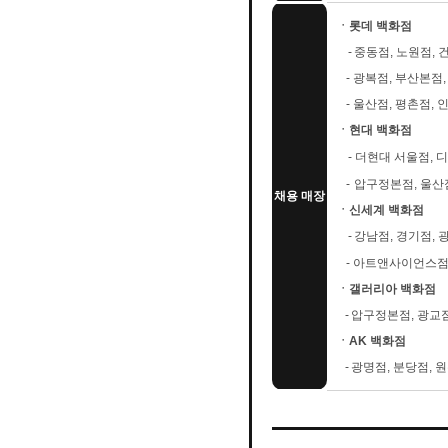
ㆍ롯데 백화점
-
중동점, 노원점, 
-
광복점, 부산본점,
-
울산점, 평촌점,
ㆍ현대 백화점
-
더현대 서울점, 디
-
압구정본점, 울산점
채용 매장
ㆍ신세계 백화점
-
강남점, 경기점, 
-
아트앤사이언스점,
ㆍ갤러리아 백화점
-
압구정본점, 광교점
ㆍAK 백화점
-
광명점, 분당점, 