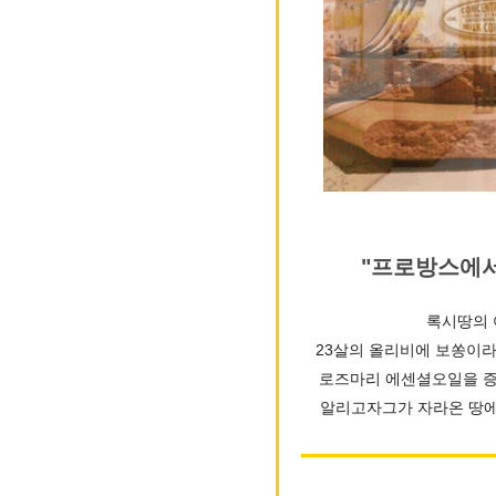
"프로방스에서 
록시땅의 
23살의 올리비에 보쏭이
로즈마리 에센셜오일을 증
알리고자그가 자라온 땅에