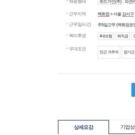
채용형태
위드가인(주)
파견/
근무지역
백화점
> 서울
강서구
근무일/시간
주5일근무 (백화점운
복리후생
4대보험
퇴직금
우대조건
인근 거주자
장기근
기업상
상세요강