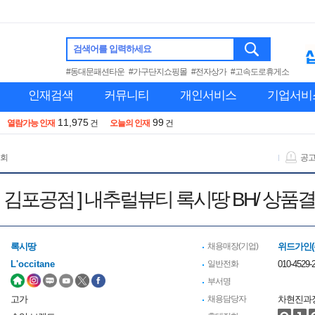
검색어를 입력하세요
#동대문패션타운
#가구단지쇼핑몰
#전자상가
#고속도로휴게소
인재검색
커뮤니티
개인서비스
기업서비
11,975
99
열람가능 인재
건
오늘의 인재
건
 회
공
화점 김포공점 ] 내추럴뷰티 록시땅 BH/ 
록시땅
채용매장(기업)
위드가인(
L'occitane
일반전화
010-4529-2
부서명
고가
채용담당자
차현진과