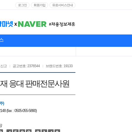
로그인
회원가입
유료서비스안내
스
고신고
공고번호 : 2376544
브랜드번호 : 19133
상품결재 응대 판매전문사원
주)
148 (fax : 0505-055-5890)
장