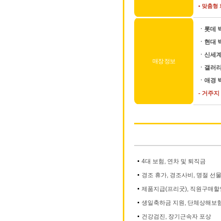
•
맞춤형 
ㆍ롯데 
ㆍ현대 
ㆍ신세계
매장 정보
ㆍ갤러리
ㆍ애경 
- 거주지
4대 보험, 연차 및 퇴직금
경조 휴가, 경조사비, 명절 선
제품지급(프리굿), 직원구매할
생일축하금 지원, 단체상해보
건강검진, 장기근속자 포상