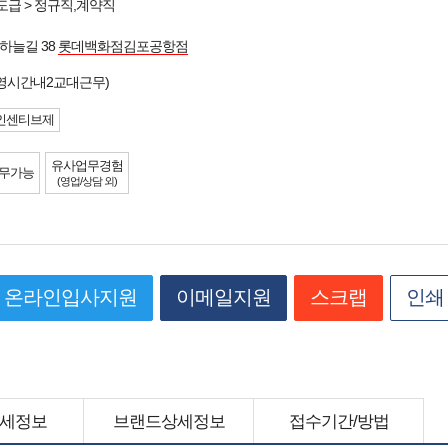
도급 > 정규직,계약직
하늘길 38
롯데백화점김포공항점
영시간내2교대근무)
인센티브제
유사업무경험
무가능
(영업/상담 외)
온라인입사지원
이메일지원
스크랩
인쇄
세정보
브랜드상세정보
접수기간/방법