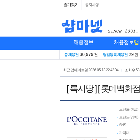
즐겨찾기
공지사항
채용정보
채용정보
맵
30,979
29
총 채용건
건
당일등록 채용건
건
최근 업데이트일
2026-05-13 22:42:04
조회수
58
[ 록시땅 ] [ 롯데백
브랜드(한글)
브랜드(영어)
SNS
가격대