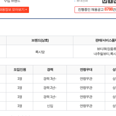
수입 브랜드
휴대전화
8788
채용정보 모아보기 +
진행중인 채용공고
건
브랜드(상호)
판매/서비스품
뷰티/화장품
록시땅
내추럴뷰티,록
모집인원
경력
연령우대
성
1명
경력 3년↑
연령무관
성
1명
경력 2년↑
연령무관
성
1명
경력 1년↑
연령무관
성
1명
신입
연령무관
성