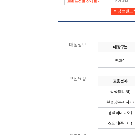
전개형태
브랜드정보 상세보기
해당 브랜드 
매장정보
매장구분
백화점
모집요강
고용분야
점장(매니저)
부점장(부매니저)
경력직(시니어)
신입직(주니어)