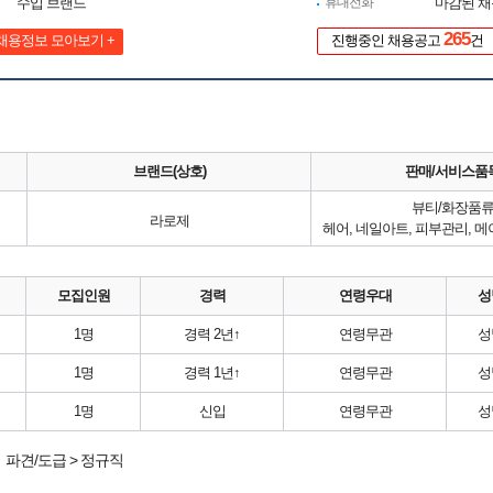
수입 브랜드
휴대전화
마감된 
265
채용정보 모아보기 +
진행중인 채용공고
건
브랜드(상호)
판매/서비스품
뷰티/화장품
라로제
헤어, 네일아트, 피부관리, 
모집인원
경력
연령우대
성
1명
경력 2년↑
연령무관
성
1명
경력 1년↑
연령무관
성
1명
신입
연령무관
성
파견/도급 > 정규직