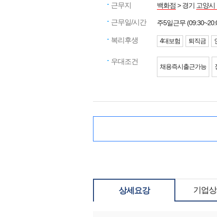
근무지
백화점
> 경기
고양시
근무일/시간
주5일근무 (09:30~20:
복리후생
4대보험
퇴직금
우대조건
채용즉시출근가능
기업상
상세요강