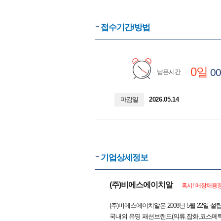
접수기간/방법
0일
00
남은시간
마감일
2026.05.14
기업상세정보
(주)비에스에이치알
혹시! 매장채용정
(주)비에스에이치알은 2008년 5월 22일 
국내외 유명 패션브랜드(의류.잡화,코스메틱