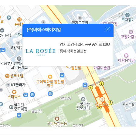
(주)비에스에이치알
경기 고양시 일산동구 중앙로 1283
롯데백화점일산점