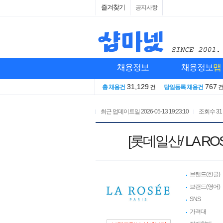
즐겨찾기
공지사항
채용정보
채용정보
맵
31,129
767
총 채용건
건
당일등록 채용건
최근 업데이트일
2026-05-13 19:23:10
조회수
31
[롯데일산/ LA 
브랜드(한글)
브랜드(영어)
SNS
가격대