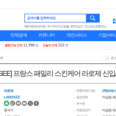
검색어를 입력하세요
#동대문패션타운
#가구단지쇼핑몰
#전자상가
#고속도로휴게소
인재검색
커뮤니티
개인서비스
기업서비
11,990
222
건
열람가능 인재
건
오늘의 인재
건
 회
공
ROSEE] 프랑스 패밀리 스킨케어 라로제 신입
라로제
채용매장(기업)
(주)비에
LAROSEE
일반전화
마감된 
부서명
중저가
채용담당자
마감된 