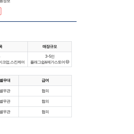
채용정보
목
매장규모
류
3~5인
!
메이크업,스킨케어
플래그쉽&메가스토어
별우대
급여
별무관
협의
별무관
협의
별무관
협의