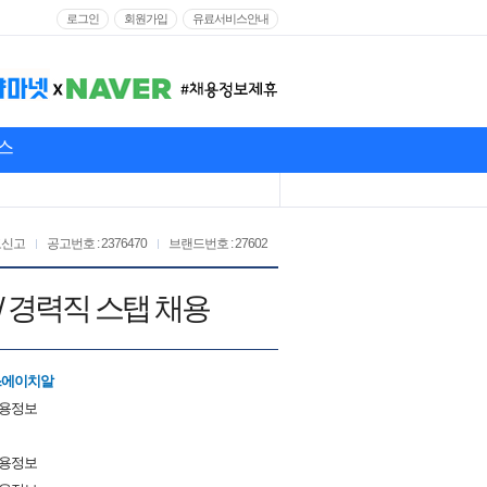
로그인
회원가입
유료서비스안내
스
고신고
공고번호 : 2376470
브랜드번호 : 27602
/ 경력직 스탭 채용
스에이치알
채용정보
채용정보