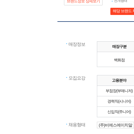
전개형태
브랜드정보 상세보기
해당 브랜드 
매장정보
매장구분
백화점
모집요강
고용분야
부점장(부매니저)
경력직(시니어)
신입직(주니어)
채용형태
(주)비에스에이치알