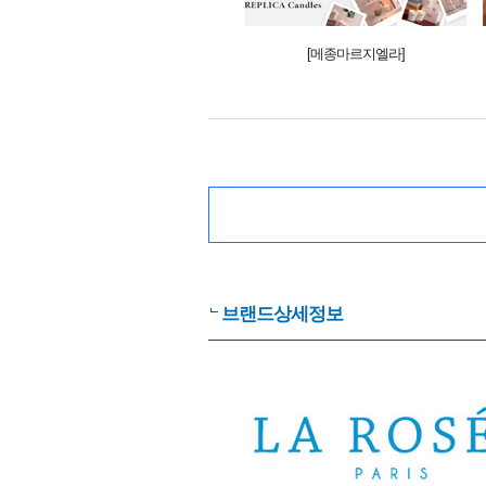
[메종마르지엘라]
브랜드상세정보