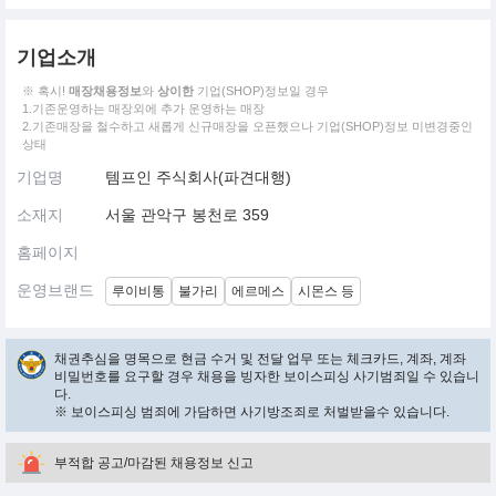
기업소개
※ 혹시!
매장채용정보
와
상이한
기업(SHOP)정보일 경우
1.기존운영하는 매장외에 추가 운영하는 매장
2.기존매장을 철수하고 새롭게 신규매장을 오픈했으나 기업(SHOP)정보 미변경중인
상태
기업명
템프인 주식회사(파견대행)
소재지
서울 관악구 봉천로 359
홈페이지
운영브랜드
루이비통
불가리
에르메스
시몬스 등
채권추심을 명목으로 현금 수거 및 전달 업무 또는 체크카드, 계좌, 계좌
비밀번호를 요구할 경우 채용을 빙자한 보이스피싱 사기범죄일 수 있습니
다.
※ 보이스피싱 범죄에 가담하면 사기방조죄로 처벌받을수 있습니다.
부적합 공고/마감된 채용정보 신고