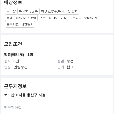
매장정보
로드샵
뷰티/화장품류
화장품,향수,뷰티,리빙,잡화
플래그쉽&메가스토어
근무인원 : 10인이상
근무요일 : 주5일근무
근무시간 : 시간협의
모집조건
점장(매니저) - 1명
경력
5년↑
성별
무관
연령
연령무관
급여
협의
근무지정보
로드샵
> 서울
용산구
지점
인근지하철