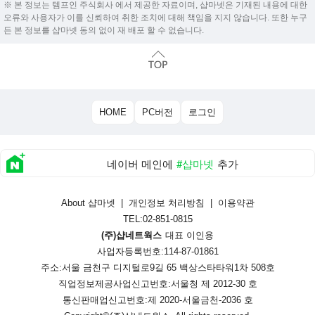
※ 본 정보는 템프인 주식회사 에서 제공한 자료이며, 샵마넷은 기재된 내용에 대한
오류와 사용자가 이를 신뢰하여 취한 조치에 대해 책임을 지지 않습니다. 또한 누구
든 본 정보를 샵마넷 동의 없이 재 배포 할 수 없습니다.
HOME
PC버전
로그인
네이버 메인에
#샵마넷
추가
About 샵마넷
|
개인정보 처리방침
|
이용약관
TEL:02-851-0815
(주)샵네트웍스
대표 이인용
사업자등록번호:114-87-01861
주소:서울 금천구 디지털로9길 65 백상스타타워1차 508호
직업정보제공사업신고번호:
서울청 제 2012-30 호
통신판매업신고번호:
제 2020-서울금천-2036 호