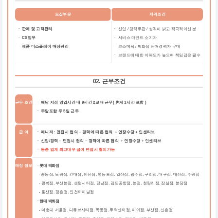
모집부문
자격조건
ㆍ 판매 및 고객관리
ㆍ
신입 / 경력무관 / 성격이 밝고 적극적이신 분
ㆍ CS업무
ㆍ
서비스 마인드 소지자
ㆍ 제품 디스플레이 매장관리
ㆍ
코스메틱 / 백화점 판매경력자 우대
ㆍ
브랜드에 대한 이해도가 높으며 책임감은 필수
02. 근무조건
근무 조건
ㆍ 해당 지점 영업시간 내 9시간 2교대 근무( 휴게 1시간 포함 )
ㆍ 주말포함 주 5일 근무
급 여
ㆍ 매니저 : 면접시 협의 ~ 경력에 따른 협의 + 연장수당 + 인센티브
ㆍ 신입/경력 : 면접시 협의 ~ 경력에 따른 협의 + 연장수당 + 인센티브
ㆍ 동종 업계 최고대우 급여 면접시 협의가능
매장 정보
ㆍ롯데 백화점
중동점, 노원점, 건대점, 안산점, 영등포점, 일산점, 광주점, 구리점, 대구점, 대전점, 수원점
-
-
광복점, 부산본점, 센텀시티점, 강남점, 김포공항점, 본점, 청량리점, 잠실점, 분당점
-
울산점, 평촌점, 인천터미널점
ㆍ현대 백화점
더현대 서울점, 디큐브시티점, 목동점, 무역센터점, 미아점, 부산점, 신촌점
-