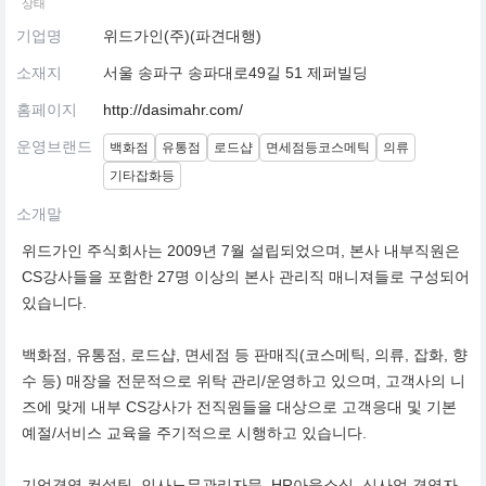
상태
기업명
위드가인(주)(파견대행)
소재지
서울 송파구 송파대로49길 51 제퍼빌딩
홈페이지
http://dasimahr.com/
운영브랜드
백화점
유통점
로드샵
면세점등코스메틱
의류
기타잡화등
소개말
위드가인 주식회사는 2009년 7월 설립되었으며, 본사 내부직원은
CS강사들을 포함한 27명 이상의 본사 관리직 매니져들로 구성되어
있습니다.
백화점, 유통점, 로드샵, 면세점 등 판매직(코스메틱, 의류, 잡화, 향
수 등) 매장을 전문적으로 위탁 관리/운영하고 있으며, 고객사의 니
즈에 맞게 내부 CS강사가 전직원들을 대상으로 고객응대 및 기본
예절/서비스 교육을 주기적으로 시행하고 있습니다.
기업경영 컨설팅, 인사노무관리자문, HR아웃소싱, 신사업 경영자