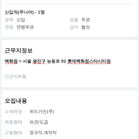
신입직(주니어) - 1명
경력
신입
성별
무관
연령
연령무관
급여
협의
근무지정보
백화점
> 서울
광진구
능동로 92
롯데백화점스타시티점
인근지하철
모집내용
소속매장
위드가인(주)
채용형태
파견/도급
고용형태
정규직,계약직