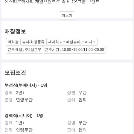
에스티로더사의 계열브랜드로 즉 ELCA그룹 브랜드..
브랜드역사
더보기
크리니크의 탄생은 1967년, 보그지의 패션 & 뷰티 에디터로 근무하
고 있던 캐롤 필립스가 “좋은 피부는 만들어 질 수 있는가?” 라는 질
매장정보
문에 대한 해답을 찾아 나선데서 출발합니다. 당시 뉴욕의 유명한 피
부과 의사 노만 오렌트리히는 진정한 스킨케어를 위해서는 하루에
백화점
뷰티/화장품류
세계최고스페셜뷰티,크리니크
두 번씩 클렌징-엑스폴리에이팅-모이스춰라이징의 3-스텝 스킨 케
어를 하는 것 이고 자신이 제시하는 3-스텝은 누구나가 매일 아침과
근무요일 : 주5일근무
근무시간 : 10:00~19:00/11:00~20:00
밤에 쉽게 할 수 있는 것이라고 했습니다.
67년 8월호 보그에는 “좋은 피부란 만들어 지는가?”란 제목의 기사
가 실렸고 그 대답은 “네” 였습니다. 한편, 당시 새로운 화장품 라인
모집조건
을 계획 중이던 에스티 로더사는 캐롤 필립스에게 새로운 개념의 화
장품 런칭을 제안했으며 이에 따라 닥터 노만의 스킨 케어 시스템을
부점장(부매니저) - 1명
사용하고, 그를 고문과 같은 위치에 두어 그가 동의하지 않는 어떤
경력
2년↑
성별
무관
제품도 만들지 않는다는 조건하에 새로운 화장품 라인이 만들어지
게 되었습니다. 이렇게 하여 1968년 화장품업계 최초로 알러지 테스
연령
연령무관
급여
협의
트를 거쳤으며 100% 무향품인 크리니크가 탄생하였습니다. 크리니
크는 오늘날 세계 80여 국에 진출해 미를 주구하는 세계 모든 여성
들의 실질적인 동반자 역할을 충실히 하고 있습니다.
경력직(시니어) - 1명
경력
1년↑
성별
무관
연령
연령무관
급여
협의