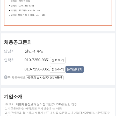
담당자 : 신민규 주임
연락처 : 010-7250-9351
이메일 : 2023@dasimahr.com
실시간 상담 카톡 문의ID : min__516
채용공고문의
담당자
신민규 주임
연락처
010-7250-9351
전화하기
010-7250-9351
전화하기
문자보내기
꼭 확인하세요
임금체불사업주 명단확인
기업소개
※ 혹시!
매장채용정보
와
상이한
기업(SHOP)정보일 경우
1.기존운영하는 매장외에 추가 운영하는 매장
2.기존매장을 철수하고 새롭게 신규매장을 오픈했으나 기업(SHOP)정보 미변경중인