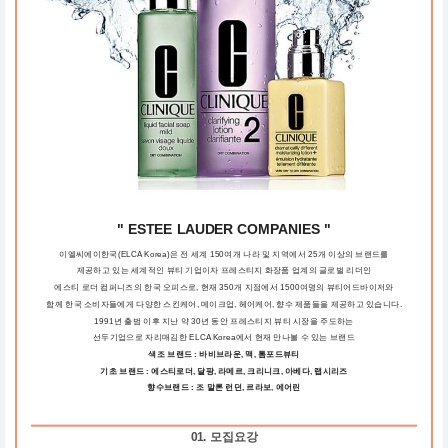
" ESTEE LAUDER COMPANIES "
이엘씨에이한국(ELCA Korea)은 전 세계 150여개 나라 및 지역에서 25개 이상의 브랜드를
제공하고 있는 세계적인 뷰티 기업이자 프레스티지 화장품 업계의 글로벌 리더인
에스티 로더 컴퍼니즈의 한국 오피스로, 현재 350개 지점에서 1500여명의 뷰티어드바이저와
함께 한국 소비자들에게 다양한 스킨케어, 메이크업, 헤어케어, 향수 제품들을 제공하고 있습니다.
1991년 출범 이후 지난 약 30년 동안 프레스티지 뷰티 시장을 주도하는
선두기업으로 자리매김한 ELCA Korea에서 현재 만나볼 수 있는 브랜드
색조 브랜드 : 바비브라운, 맥, 톰포드뷰티
기초 브랜드 : 에스티로더, 달팡, 라메르, 크리니크, 아베다, 랩시리즈
향수브랜드 : 조 말론 런던, 르라보, 에어린
01. 모집요강