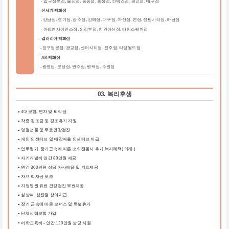
-
압구정본점, 울산점, 중동점, 충청점, 킨텍스점, 판교점, 대구점
ㆍ신세계 백화점
강남점, 경기점, 광주점, 김해점, 대구점, 마산점, 본점, 센텀시티점, 하남점
-
-
아트앤사이언스점, 의정부점, 천안아산점, 타임스퀘어점
ㆍ갤러리아 백화점
압구정본점, 광교점, 센터시티점, 진주점, 타임월드점
-
ㆍAK 백화점
광명점, 분당점, 원주점, 평택점, 수원점
-
03. 복리후생
4대보험, 연차 및 퇴직금
각종 경조금 및 경조휴가 지원
명절선물 및 무료건강검진
개인 인센티브 및 매장매출 인센티브 지급
업무평가, 장기근속에 따른 소속전환시 추가 복지혜택( 아래 )
자기개발비 연간 80만원 제공
연간 360만원 상당 자사제품 및 키트제공
자녀 학자금 보조
지정병원 유료 건강검진 무료제공
설상여, 성탄절 상여지급
장기 근속에 따른 보너스 및 특별휴가
단체상해보험 가입
어학교육비 - 연간 120만원 상당 지원