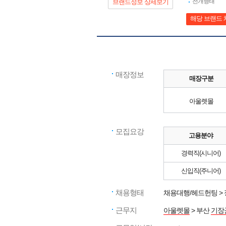
전개형태
브랜드정보 상세보기
해당 브랜드 
매장정보
매장구분
아울렛몰
모집요강
고용분야
경력직(시니어)
신입직(주니어)
채용형태
채용대행/헤드헌팅 >
근무지
아울렛몰
> 부산
기장