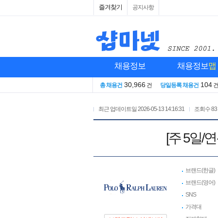
즐겨찾기
공지사항
채용정보
채용정보
맵
30,966
104
총 채용건
건
당일등록 채용건
최근 업데이트일
2026-05-13 14:16:31
조회수
83
[주 5일
브랜드(한글)
브랜드(영어)
SNS
가격대