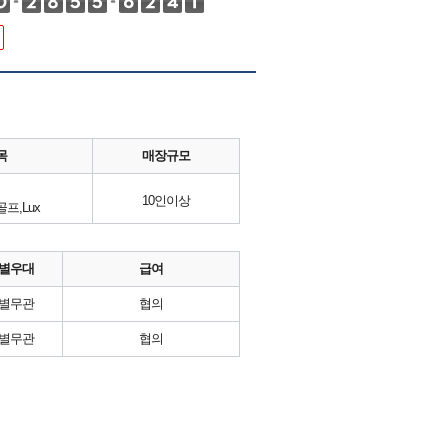
목
매장규모
10인이상
프,Lux
별우대
급여
별무관
협의
별무관
협의