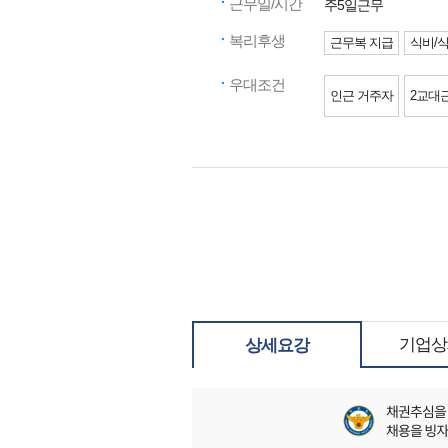
근무일/시간
주5일근무
복리후생
근무복 지급
식비/
우대조건
인근 거주자
2교대
기업상
상세요강