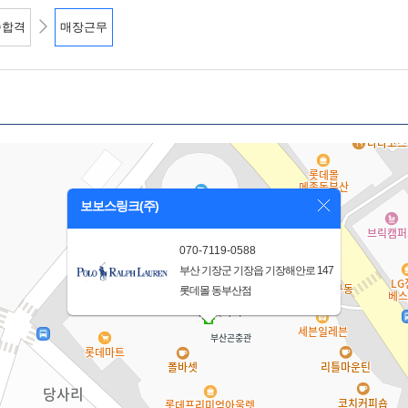
종합격
매장근무
보보스링크(주)
070-7119-0588
부산 기장군 기장읍 기장해안로 147
롯데몰 동부산점