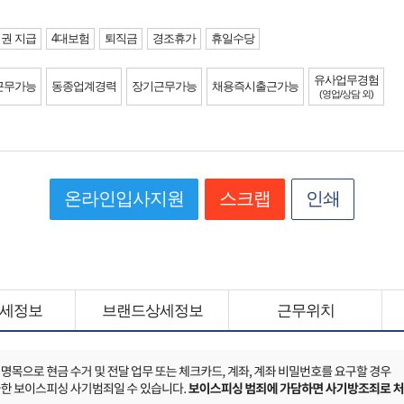
식권 지급
4대보험
퇴직금
경조휴가
휴일수당
유사업무경험
근무가능
동종업계경력
장기근무가능
채용즉시출근가능
(영업/상담 외)
온라인입사지원
스크랩
인쇄
세정보
브랜드상세정보
근무위치