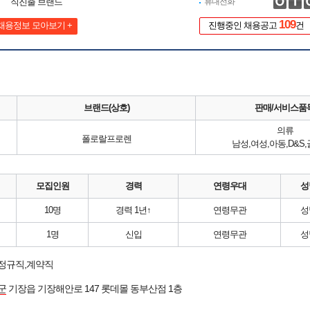
직진출 브랜드
휴대전화
109
채용정보 모아보기 +
진행중인 채용공고
건
브랜드(상호)
판매/서비스품
의류
폴로랄프로렌
남성,여성,아동,D&S,골
모집인원
경력
연령우대
성
10명
경력 1년↑
연령무관
성
1명
신입
연령무관
성
 정규직,계약직
군
기장읍 기장해안로 147 롯데몰 동부산점 1층