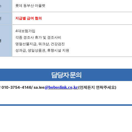
소
롯데 동부산 아울렛
건
지급별 급여 협의
4대보험가입
각종 경조사 휴가 및 경조사비
생
명절선물지급, 워크샵, 건강검진
성과급, 생일상품권, 휴향시설 지원
담당자 문의
@boboslink.co,kr
10-3754-4146/ sa.lee
(언제든지 연락주세요)