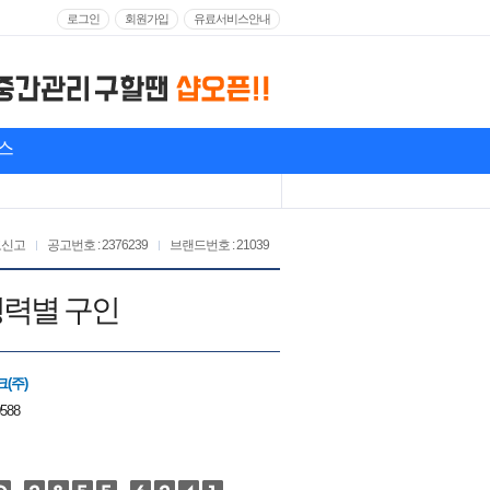
로그인
회원가입
유료서비스안내
스
고신고
공고번호 : 2376239
브랜드번호 : 21039
경력별 구인
(주)
0588