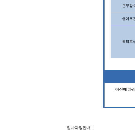
근무장
급여조
복리후
이신애 과장 0
입사과정안내 :