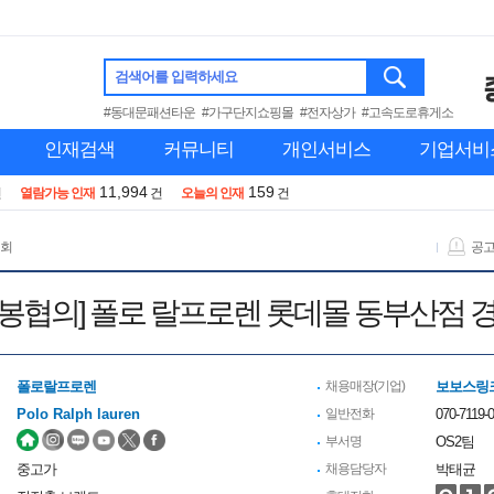
검색어를 입력하세요
#동대문패션타운
#가구단지쇼핑몰
#전자상가
#고속도로휴게소
인재검색
커뮤니티
개인서비스
기업서비
11,994
159
건
열람가능 인재
건
오늘의 인재
건
 회
공
/연봉협의] 폴로 랄프로렌 롯데몰 동부산점 
폴로랄프로렌
채용매장(기업)
보보스링크
Polo Ralph lauren
일반전화
070-7119-
부서명
OS2팀
중고가
채용담당자
박태균