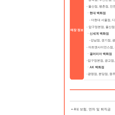
-
울산점, 평촌점, 
ㆍ현대 백화점
-
더현대 서울점, 디
-
압구정본점, 울산점,
매장 정보
ㆍ신세계 백화점
-
강남점, 경기점, 
-
아트앤사이언스점, 
ㆍ갤러리아 백화점
-
압구정본점, 광교점,
ㆍAK 백화점
-
광명점, 분당점, 원
4대 보험, 연차 및 퇴직금