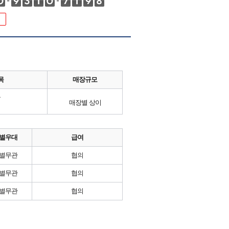
목
매장규모
류
매장별 상이
별우대
급여
별무관
협의
별무관
협의
별무관
협의