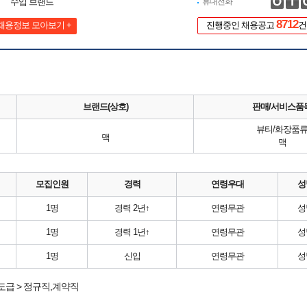
수입 브랜드
휴대전화
8712
채용정보 모아보기 +
진행중인 채용공고
건
브랜드(상호)
판매/서비스품
뷰티/화장품
맥
맥
모집인원
경력
연령우대
성
1명
경력 2년↑
연령무관
성
1명
경력 1년↑
연령무관
성
1명
신입
연령무관
성
도급 > 정규직,계약직