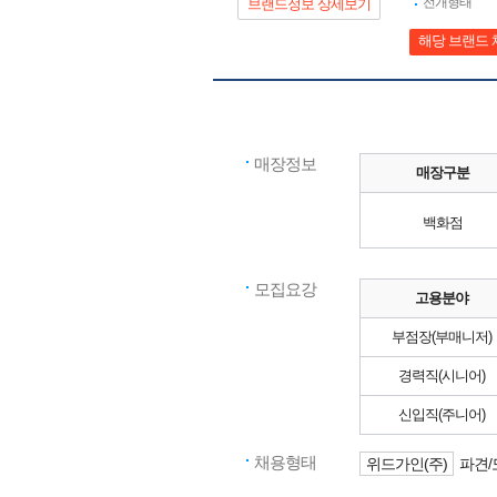
전개형태
브랜드정보 상세보기
해당 브랜드 
매장정보
매장구분
백화점
모집요강
고용분야
부점장(부매니저)
경력직(시니어)
신입직(주니어)
채용형태
위드가인(주)
파견/