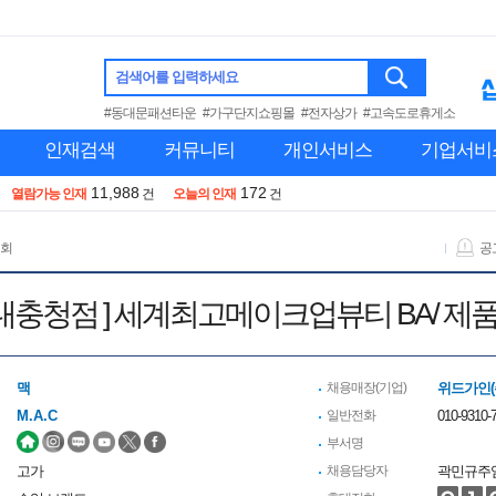
검색어를 입력하세요
#동대문패션타운
#가구단지쇼핑몰
#전자상가
#고속도로휴게소
인재검색
커뮤니티
개인서비스
기업서비
11,988
172
열람가능 인재
건
오늘의 인재
건
 회
공
점/ 현대충청점 ] 세계최고메이크업뷰티 BA/
맥
채용매장(기업)
위드가인(
M.A.C
일반전화
010-9310-7
부서명
고가
채용담당자
곽민규주