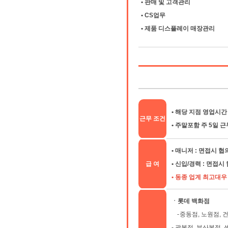
• 판매 및 고객관리
• CS업무
• 제품 디스플레이 매장관리
• 해당 지점 영업시간 
근무 조건
• 주말포함 주 5일 근
• 매니저 : 면접시 협
급 여
• 신입/경력 : 면접시
• 동종 업계 최고대
ㆍ롯데 백화점
-
중동점, 노원점, 
-
광복점, 부산본점, 