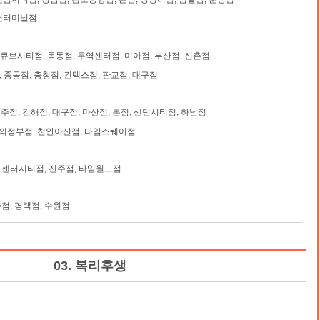
인천터미널점
큐브시티점, 목동점, 무역센터점, 미아점, 부산점, 신촌점
 중동점, 충청점, 킨텍스점, 판교점, 대구점
광주점, 김해점, 대구점, 마산점, 본점, 센텀시티점, 하남점
의정부점, 천안아산점, 타임스퀘어점
 센터시티점, 진주점, 타임월드점
주점, 평택점, 수원점
03. 복리후생