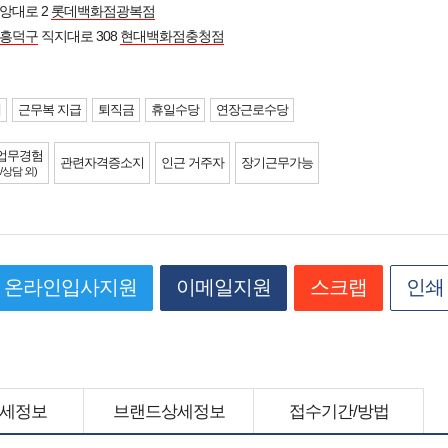
앙대로 2
롯데백화점광복점
 흥덕구
직지대로 308
현대백화점충청점
제
근무복 지급
퇴직금
휴일수당
연장근로수당
업무경험
관련자격증소지
인근 거주자
장기근무가능
/상담 외)
온라인입사지원
이메일지원
스크랩
인쇄
세정보
브랜드상세정보
접수기간/방법