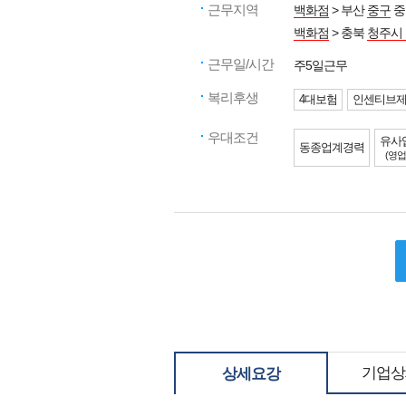
근무지역
백화점
> 부산
중구
중
백화점
> 충북
청주시
근무일/시간
주5일근무
복리후생
4대보험
인센티브
우대조건
유사
동종업계경력
(영업
기업상
상세요강