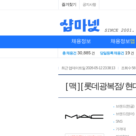
즐겨찾기
공지사항
채용정보
채용정보
맵
30,885
19
총 채용건
건
당일등록 채용건
건
최근 업데이트일
2026-05-12 23:38:13
조회수
58
[ 맥 ] [ 롯데광복
브랜드(한글)
브랜드(영어)
SNS
가격대