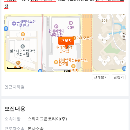
점
50m
크게보기
길찾기
인근지하철
모집내용
소속매장
스와치그룹코리아(주)
근로자소속
본사소속