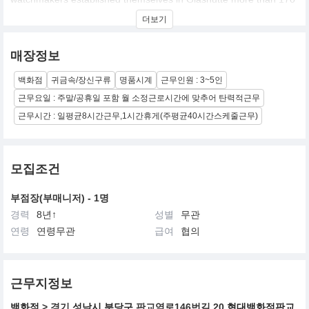
years ago, they were fulfilling their dream of having an
더보기
independent Saxon watch industry. As the legitimate successor of
these founding fathers, Glashutte Original today preserves their
artistry, and takes their visions into the 21st century.
매장정보
백화점
귀금속/장신구류
명품시계
근무인원 : 3~5인
근무요일 : 주말/공휴일 포함 월 소정근로시간에 맞추어 탄력적근무
근무시간 : 일평균8시간근무,1시간휴게(주평균40시간스케줄근무)
모집조건
부점장(부매니저) - 1명
경력
8년↑
성별
무관
연령
연령무관
급여
협의
근무지정보
백화점
> 경기
성남시 분당구
판교역로146번길 20
현대백화점판교