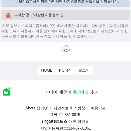
※ 보이스피싱 범죄에 가담하면 사기방조죄로 처벌받을수 있습니다.
부적합 공고/마감된 채용정보 신고
※ 본 정보는 스와치그룹코리아(주) 에서 제공한 자료이며, 샵마넷은 기재된 내용에
대한 오류와 사용자가 이를 신뢰하여 취한 조치에 대해 책임을 지지 않습니다. 또한
누구든 본 정보를 샵마넷 동의 없이 재 배포 할 수 없습니다.
HOME
PC버전
로그인
네이버 메인에
#샵마넷
추가
About 샵마넷
|
개인정보 처리방침
|
이용약관
TEL:02-851-0815
(주)샵네트웍스
대표 이인용
사업자등록번호:114-87-01861