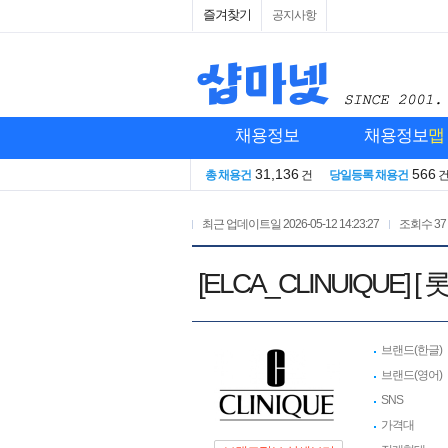
즐겨찾기
공지사항
채용정보
채용정보
맵
31,136
566
총 채용건
건
당일등록 채용건
최근 업데이트일
2026-05-12 14:23:27
조회수
37
[ELCA_CLINUIQU
브랜드(한글)
브랜드(영어)
SNS
가격대