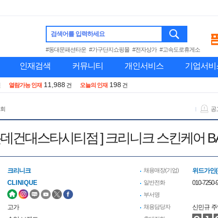
검색어를 입력하세요
#동대문패션타운
#가구단지쇼핑몰
#전자상가
#고속도로휴게소
인재검색
커뮤니티
개인서비스
기업서비
11,988
198
건
열람가능 인재
건
오늘의 인재
건
 회
공
E] [ 롯데건대스타시티점 ] 크리니크 스킨케어
크리니크
채용매장(기업)
위드가인(
CLINIQUE
일반전화
010-7250-
부서명
고가
채용담당자
신민규 주