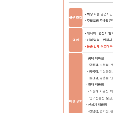
• 해당 지점 영업시간 
근무 조건
• 주말포함 주 5일 근
• 매니저 : 면접시 
급 여
• 신입/경력 : 면접
• 동종 업계 최고대
ㆍ롯데 백화점
-
중동점, 노원점, 
-
광복점, 부산본점,
-
울산점, 평촌점,
ㆍ현대 백화점
-
더현대 서울점, 디
-
압구정본점, 울산점
매장 정보
ㆍ신세계 백화점
-
강남점, 경기점, 