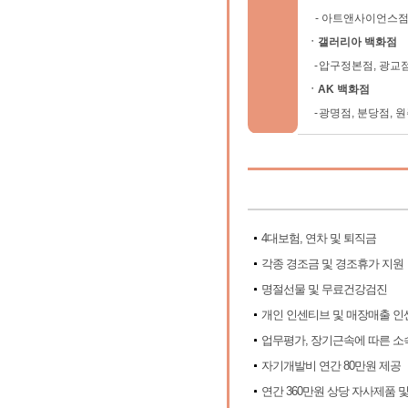
-
아트앤사이언스점,
ㆍ갤러리아 백화점
-
압구정본점, 광교점
ㆍAK 백화점
-
광명점, 분당점, 원
4대보험, 연차 및 퇴직금
각종 경조금 및 경조휴가 지원
명절선물 및 무료건강검진
개인 인센티브 및 매장매출 인
업무평가, 장기근속에 따른 소속
자기개발비 연간 80만원 제공
연간 360만원 상당 자사제품 