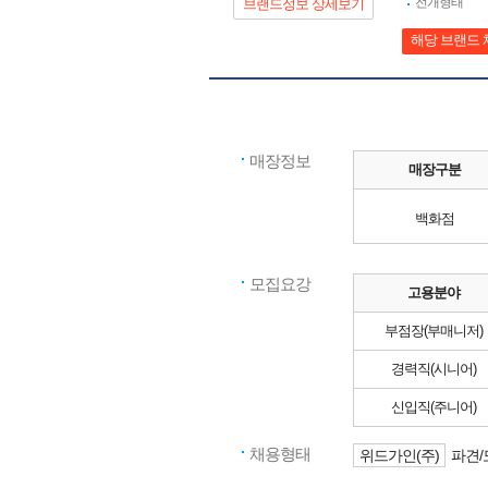
전개형태
브랜드정보 상세보기
해당 브랜드 
매장정보
매장구분
백화점
모집요강
고용분야
부점장(부매니저)
경력직(시니어)
신입직(주니어)
채용형태
위드가인(주)
파견/