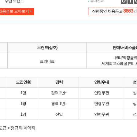
수입 브랜드
휴대전화
8863
채용정보 모아보기 +
진행중인 채용공고
건
브랜드(상호)
판매/서비스품
뷰티/화장품
크리니크
세계최고스페셜뷰티,
모집인원
경력
연령우대
성
1명
경력 2년↑
연령무관
성
1명
경력 1년↑
연령무관
성
1명
신입
연령무관
성
도급 > 정규직,계약직