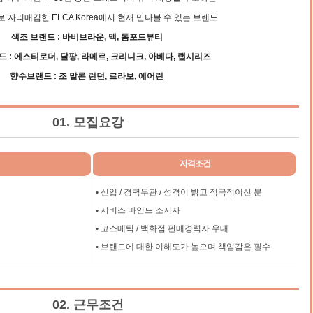
 자리매김한 ELCA Korea에서 현재 만나볼 수 있는 브랜드
색조 브랜드 : 바비브라운, 맥, 톰포드뷰티
 : 에스티로더, 달팡, 라메르, 크리니크, 아베다, 랩시리즈
향수브랜드 : 조 말론 런던, 르라보, 에어린
01. 모집요강
자격조건
•
신입 / 경력무관 / 성격이 밝고 적극적이신 분
•
서비스 마인드 소지자
•
코스메틱 / 백화점 판매경력자 우대
•
브랜드에 대한 이해도가 높으며 책임감은 필수
02. 근무조건