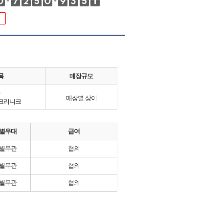
목
매장규모
류
매장별 상이
크리니크
별우대
급여
별무관
협의
별무관
협의
별무관
협의