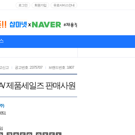
로그인
회원가입
유료서비스안내
스
고신고
공고번호 : 2375707
브랜드번호 : 1807
 BA/ 제품세일즈 판매사원
주)
9351
임