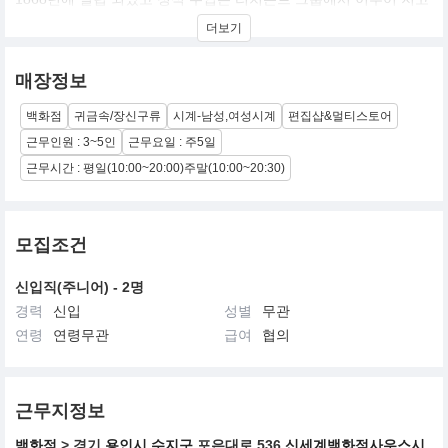
있으며 현재 남산 하얏트 호텔에 한국의 유일한 브띠끄가 위치해 있
더보기
으며
5곳의 딜러샵과 2곳의 면세점에 입점 되어 있습니다.
브띠끄에는 다른 곳에서는 쉽게 볼수 없는 스페셜 에디션과 리미티
매장정보
드 에디션
모델 그리고 브랜드의 모든 라인을 보유 하고 있는
백화점
귀금속/장신구류
시계-남성,여성시계
편집샵&멀티스토어
한국의 IWC 를 대표하는 샵입니다.
근무인원 : 3~5인
근무요일 : 주5일
근무시간 : 평일(10:00~20:00)주말(10:00~20:30)
모집조건
신입직(주니어) - 2명
경력
신입
성별
무관
연령
연령무관
급여
협의
근무지정보
백화점
> 경기
용인시 수지구
포은대로 536
신세계백화점사우스시