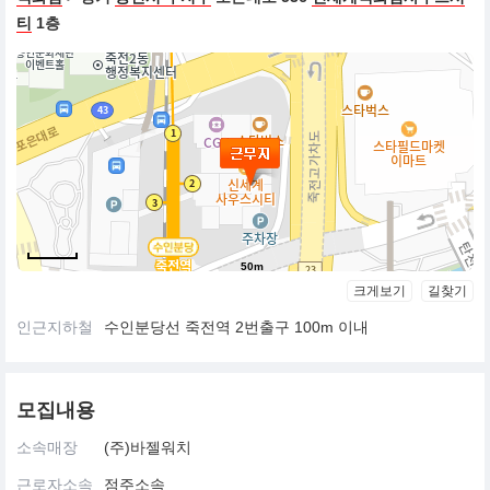
티
1층
50m
크게보기
길찾기
인근지하철
수인분당선 죽전역 2번출구 100m 이내
모집내용
소속매장
(주)바젤워치
근로자소속
점주소속