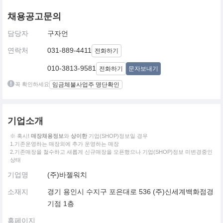
채용공고문의
담당자
구자언
연락처
031-889-4411
전화하기
010-3813-9581
전화하기
문자보내기
꼭 확인하세요
임금체불사업주 명단확인
기업소개
※ 혹시!
매장채용정보
와
상이한
기업(SHOP)정보일 경우
1.기존운영하는 매장외에 추가 운영하는 매장
2.기존매장을 철수하고 새롭게 신규매장을 오픈했으나 기업(SHOP)정보 미변경중인
상태
기업명
(주)바젤워치
소재지
경기 용인시 수지구 포은대로 536 (주)신세계백화점경
기점 1층
홈페이지