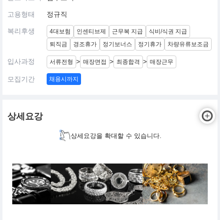
고용형태
정규직
복리후생
4대보험
인센티브제
근무복 지급
식비/식권 지급
퇴직금
경조휴가
정기보너스
정기휴가
차량유류보조금
입사과정
>
>
>
서류전형
매장면접
최종합격
매장근무
모집기간
채용시까지
상세요강
상세요강을 확대할 수 있습니다.