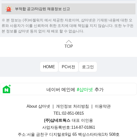
부적합 공고/마감된 채용정보 신고
※ 본 정보는 (주)바젤워치 에서 제공한 자료이며, 샵마넷은 기재된 내용에 대한 오
류와 사용자가 이를 신뢰하여 취한 조치에 대해 책임을 지지 않습니다. 또한 누구든
본 정보를 샵마넷 동의 없이 재 배포 할 수 없습니다.
HOME
PC버전
로그인
네이버 메인에
#샵마넷
추가
About 샵마넷
|
개인정보 처리방침
|
이용약관
TEL:02-851-0815
(주)샵네트웍스
대표 이인용
사업자등록번호:114-87-01861
주소:서울 금천구 디지털로9길 65 백상스타타워1차 508호