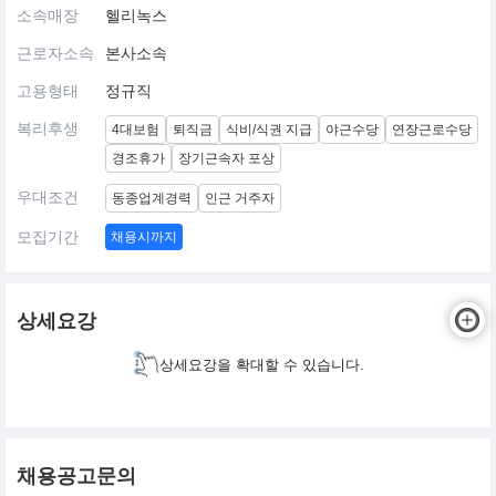
소속매장
헬리녹스
근로자소속
본사소속
고용형태
정규직
복리후생
4대보험
퇴직금
식비/식권 지급
야근수당
연장근로수당
경조휴가
장기근속자 포상
우대조건
동종업계경력
인근 거주자
모집기간
채용시까지
상세요강
상세요강을 확대할 수 있습니다.
채용공고문의