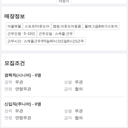
더보기
로 헬리녹스 제품을 사용하는 유저들이 언제 어디서나 편안한 휴식
을 즐길 수 있는 캠핑 용 퍼니쳐와 악세서리들을 개발, 생산하고 있
습니다.
매장정보
헬리녹스의 모든 제품들은 가볍고 컴팩트한 사이즈로 제작되어 캠
핑 및 여행 등 어떤 아웃도어 활동에도 편리하게 사용할 수 있고, 휴
아울렛몰
스포츠/아웃도어
캠핑,아웃도어용품
플래그쉽&메가스토어
대하기 쉬우며, 튼튼하고, 아름답습니다.
숲 속 깊은 곳에서 캠핑이나 백패킹을 할 때, 옥상에서 친구들과 소
근무인원 : 5~10인
근무요일 : 스케줄 근무
규모 파티를 할 때, 여름 날 해변에서, 자동차 캠핑에서, 심지어 집에
근무시간 : 스케줄근무주5일40시간(1일8시간)근무
서도 헬리녹스의 제품과 함께 하고 싶어 질 것입니다.
모집조건
경력직(시니어) - 0명
경력
무관
성별
무관
연령
연령무관
급여
협의
신입직(주니어) - 0명
경력
무관
성별
무관
연령
연령무관
급여
협의