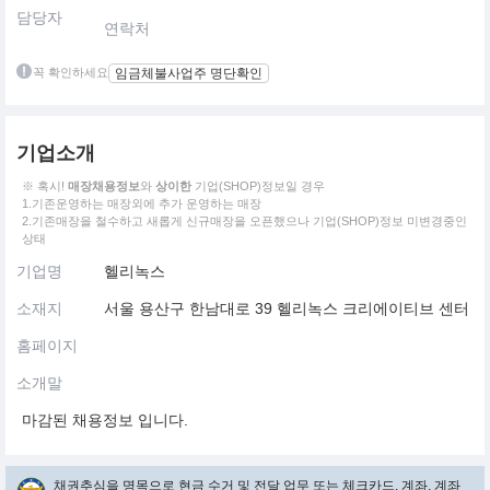
담당자
연락처
꼭 확인하세요
임금체불사업주 명단확인
기업소개
※ 혹시!
매장채용정보
와
상이한
기업(SHOP)정보일 경우
1.기존운영하는 매장외에 추가 운영하는 매장
2.기존매장을 철수하고 새롭게 신규매장을 오픈했으나 기업(SHOP)정보 미변경중인
상태
기업명
헬리녹스
소재지
서울 용산구 한남대로 39 헬리녹스 크리에이티브 센터
홈페이지
소개말
마감된 채용정보 입니다.
채권추심을 명목으로 현금 수거 및 전달 업무 또는 체크카드, 계좌, 계좌