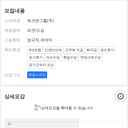
모집내용
소속매장
워크맨그룹(주)
채용형태
파견/도급
고용형태
정규직,계약직
복리후생
4대보험
인센티브제
근무복 지급
퇴직금
경조휴가
정기휴가
야근수당
휴일수당
연장근로수당
장기근속자 포상
모집기간
채용시까지
상세요강
상세요강을 확대할 수 있습니다.