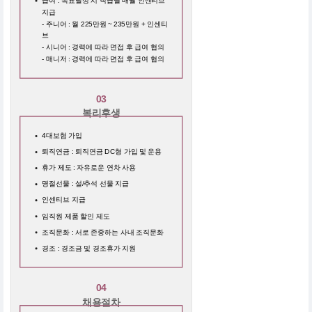
급여 : 목표달성 시 직급별 매월 인센티브
지급
- 주니어 : 월 225만원 ~ 235만원 + 인센티
브
- 시니어 : 경력에 따라 면접 후 급여 협의
- 매니저 : 경력에 따라 면접 후 급여 협의
03
복리후생
4대보험 가입
퇴직연금 : 퇴직연금 DC형 가입 및 운용
휴가 제도 : 자유로운 연차 사용
명절선물 : 설/추석 선물 지급
인센티브 지급
임직원 제품 할인 제도
조직문화 : 서로 존중하는 사내 조직문화
경조 : 경조금 및 경조휴가 지원
04
채용절차