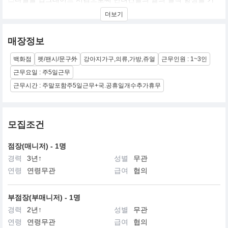
장 중요한 가치의 하나로 성장해온 Design Pet Living Product를 선
더보기
도하는 디자인전문회사 입니다. 현재 프랑스, 영국, 독일, 벨기에, 스
페인, 대만, 러시아 등에 Sole Distributor들을 두고 있으며, 미국과
일본 등 루이독을 만날 수 있는 매장들이 늘어남으로써 세계 최고의
매장정보
디자인 회사가 되고자하는 루이독의 꿈에 한걸음 더 다가섰습니다.
백화점
펫/팬시/문구外
강아지가구,의류,가방,쥬얼
근무인원 : 1~3인
현재 세계의 주요 패션 및 애견관련 매체에 높은 지명도를 가지고 있
으며, 세계의 애견인들이라면 누구나 원하는 명품 디자인 전문기업
근무요일 : 주5일근무
을 목표로 끝임없는 디자인 개발과 완벽한 품질의 제품을 만들고자
근무시간 : 주말포함주5일근무+국.공휴일개수추가휴무
지속적으로 투자와 성장을 하는 기업이 되고자 노력하고 있습니다.
모집조건
점장(매니저) - 1명
경력
3년↑
성별
무관
연령
연령무관
급여
협의
부점장(부매니저) - 1명
경력
2년↑
성별
무관
연령
연령무관
급여
협의