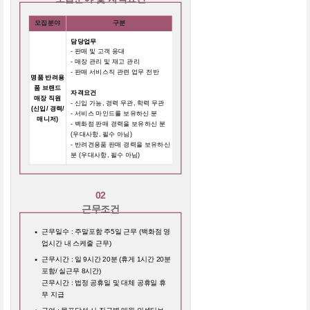
모집분야
구분
담당업무
- 판매 및 고객 응대
- 매장 관리 및 재고 관리
- 판매 서비스직 관련 업무 전반
명품 반려용
품 브랜드
자격요건
매장 직원
- 신입 가능, 경력 무관, 학력 무관
(신입/ 경력/
- 서비스 마인드를 보유하신 분
매니저)
- 백화점 판매 경력을 보유하신 분
(우대사항, 필수 아님)
- 반려견용품 판매 경력을 보유하신
분 (우대사항, 필수 아님)
02
근무조건
근무일수 : 주말포함 주5일 근무 (백화점 영
업시간 내 스케줄 근무)
근무시간 : 일 9시간 20분 (휴게 1시간 20분
포함/ 실근무 8시간)
근무시간 : 법정 공휴일 및 대체 공휴일 휴
무 지급