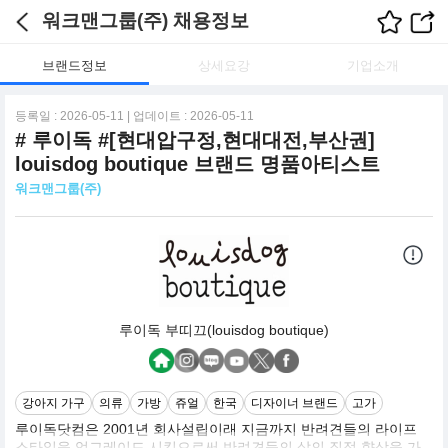
워크맨그룹(주) 채용정보
브랜드정보
상세요강
기업소개
등록일 : 2026-05-11 | 업데이트 : 2026-05-11
# 루이독 #[현대압구정,현대대전,부산권]
louisdog boutique 브랜드 명품아티스트
워크맨그룹(주)
루이독 부띠끄(louisdog boutique)
강아지 가구
의류
가방
쥬얼
한국
디자이너 브랜드
고가
루이독닷컴은 2001년 회사설립이래 지금까지 반려견들의 라이프
스타일을 업그레이드 시킴으로써 반려견들의 삶의 질적 향상을 가