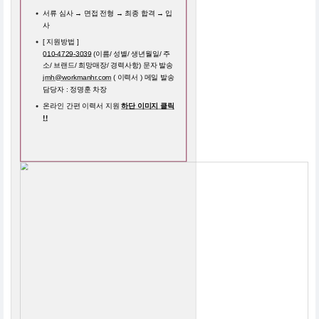
서류 심사 → 면접 전형 → 최종 합격 → 입
사
[ 지원방법 ]
010-4729-3039
(이름/ 성별/ 생년월일/ 주
소/ 브랜드/ 희망매장/ 경력사항) 문자 발송
jmh@workmanhr.com
( 이력서 ) 메일 발송
담당자 : 정명훈 차장
온라인 간편 이력서 지원
하단 이미지 클릭
!!