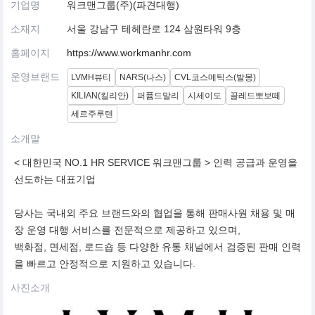
기업명
워크맨그룹(주)(파견대행)
소재지
서울 강남구 테헤란로 124 삼원타워 9층
홈페이지
https://www.workmanhr.com
운영브랜드
LVMH뷰티
NARS(나스)
CVL코스메틱스(발몽)
KILIAN(킬리안)
퍼퓸드말리
시세이도
끌레드뽀보떼
세르주루텐
소개말
< 대한민국 NO.1 HR SERVICE 워크맨그룹 > 인력 공급과 운영을
선도하는 대표기업
당사는 국내외 주요 브랜드와의 협업을 통해 판매사원 채용 및 매
장 운영 대행 서비스를 전문적으로 제공하고 있으며,
백화점, 면세점, 로드숍 등 다양한 유통 채널에서 검증된 판매 인력
을 빠르고 안정적으로 지원하고 있습니다.
사진소개