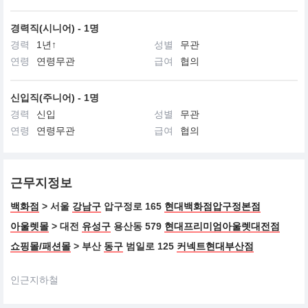
경력직(시니어) - 1명
경력
1년↑
성별
무관
연령
연령무관
급여
협의
신입직(주니어) - 1명
경력
신입
성별
무관
연령
연령무관
급여
협의
근무지정보
백화점
> 서울
강남구
압구정로 165
현대백화점압구정본점
아울렛몰
> 대전
유성구
용산동 579
현대프리미엄아울렛대전점
쇼핑몰/패션몰
> 부산
동구
범일로 125
커넥트현대부산점
인근지하철