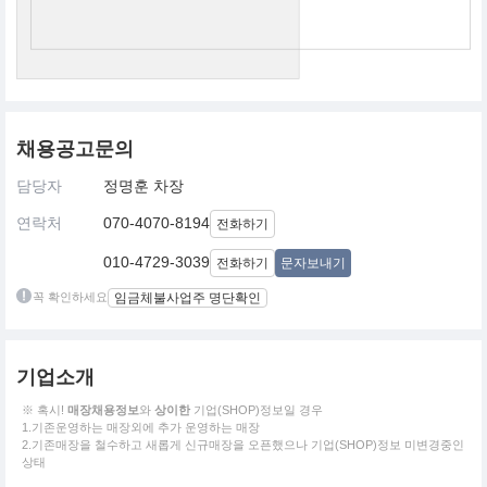
채용공고문의
담당자
정명훈 차장
연락처
070-4070-8194
전화하기
010-4729-3039
전화하기
문자보내기
꼭 확인하세요
임금체불사업주 명단확인
기업소개
※ 혹시!
매장채용정보
와
상이한
기업(SHOP)정보일 경우
1.기존운영하는 매장외에 추가 운영하는 매장
2.기존매장을 철수하고 새롭게 신규매장을 오픈했으나 기업(SHOP)정보 미변경중인
상태