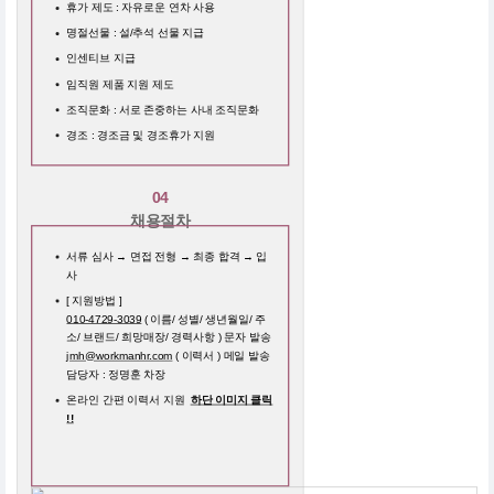
휴가 제도 : 자유로운 연차 사용
명절선물 : 설/추석 선물 지급
인센티브 지급
임직원 제품 지원 제도
조직문화 : 서로 존중하는 사내 조직문화
경조 : 경조금 및 경조휴가 지원
04
채용절차
서류 심사 → 면접 전형 → 최종 합격 → 입
사
[ 지원방법 ]
010-4729-3039
( 이름/ 성별/ 생년월일/ 주
소/ 브랜드/ 희망매장/ 경력사항 ) 문자 발송
jmh@workmanhr.com
( 이력서 ) 메일 발송
담당자 : 정명훈 차장
온라인 간편 이력서 지원
하단 이미지 클릭
!!