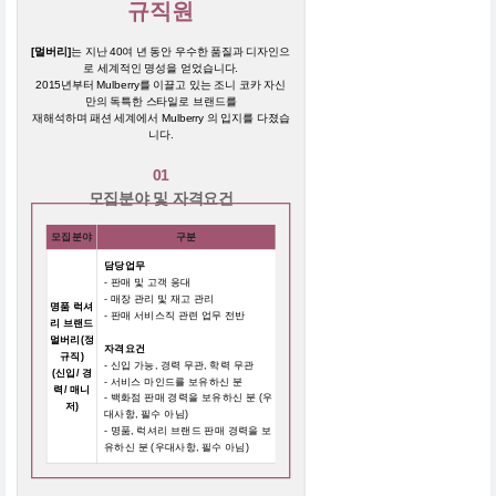
규직원
[멀버리]
는 지난 40여 년 동안 우수한 품질과 디자인으
로 세계적인 명성을 얻었습니다.
2015년부터 Mulberry를 이끌고 있는 조니 코카 자신
만의 독특한 스타일로 브랜드를
재해석하며 패션 세계에서 Mulberry 의 입지를 다졌습
니다.
01
모집분야 및 자격요건
모집분야
구분
담당업무
- 판매 및 고객 응대
- 매장 관리 및 재고 관리
명품 럭셔
- 판매 서비스직 관련 업무 전반
리 브랜드
멀버리(정
자격요건
규직)
- 신입 가능, 경력 무관, 학력 무관
(신입/ 경
- 서비스 마인드를 보유하신 분
력/ 매니
- 백화점 판매 경력을 보유하신 분 (우
저)
대사항, 필수 아님)
- 명품, 럭셔리 브랜드 판매 경력을 보
유하신 분 (우대사항, 필수 아님)