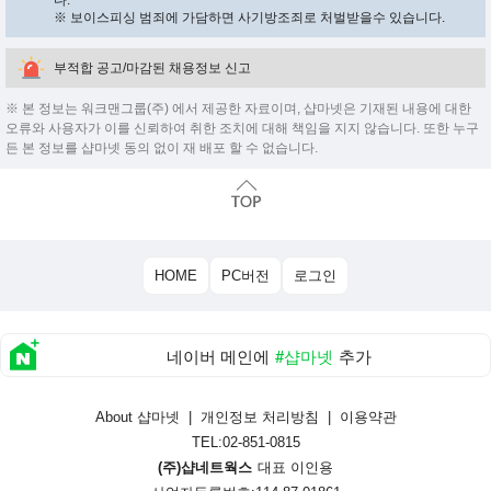
다.
※ 보이스피싱 범죄에 가담하면 사기방조죄로 처벌받을수 있습니다.
부적합 공고/마감된 채용정보 신고
※ 본 정보는 워크맨그룹(주) 에서 제공한 자료이며, 샵마넷은 기재된 내용에 대한
오류와 사용자가 이를 신뢰하여 취한 조치에 대해 책임을 지지 않습니다. 또한 누구
든 본 정보를 샵마넷 동의 없이 재 배포 할 수 없습니다.
HOME
PC버전
로그인
네이버 메인에
#샵마넷
추가
About 샵마넷
|
개인정보 처리방침
|
이용약관
TEL:02-851-0815
(주)샵네트웍스
대표 이인용