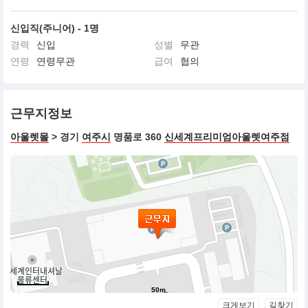
신입직(주니어) - 1명
경력
신입
성별
무관
연령
연령무관
급여
협의
근무지정보
아울렛몰
> 경기
여주시
명품로 360
신세계프리미엄아울렛여주점
50m
크게보기
길찾기