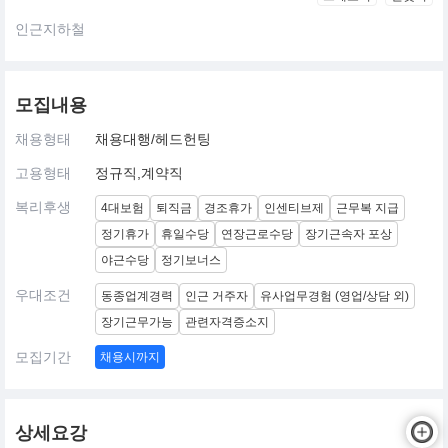
인근지하철
모집내용
채용형태
채용대행/헤드헌팅
고용형태
정규직,계약직
복리후생
4대보험
퇴직금
경조휴가
인센티브제
근무복 지급
정기휴가
휴일수당
연장근로수당
장기근속자 포상
야근수당
정기보너스
우대조건
동종업계경력
인근 거주자
유사업무경험 (영업/상담 외)
장기근무가능
관련자격증소지
모집기간
채용시까지
상세요강