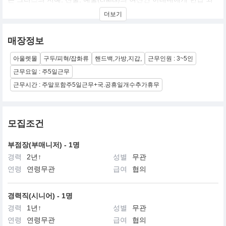
었다. 청렴결백, 영웅의 수호자, 가내 수공업의 후원자인 아테네는
더보기
멀버리 회사와 많은 가치들을 공유한다.
멀버리는 1971년 창립 이래 여러 변화들을 겪는다. 최근 10년간 패
매장정보
션 산업은 더욱더 복잡하고 경쟁적이어만 갔고, 멀버리는 이 경쟁에
대해 좀더 거시적으로 접근해야만 했다 패션 하우스, 잡화 브랜드,
아울렛몰
구두/피혁/잡화류
핸드백,가방,지갑,
근무인원 : 3~5인
럭셔리 할인매장, 고급의류매장, 보석상, 고급 식당, 심지어 개인 전
자 제품조차 멀버리와 함께 경쟁 한다. 이와 대응하여 우리는 진정한
근무요일 : 주5일근무
유산인 멀버리의 정신과 가치를 집중하기로 했다. ?최고의 수공예
근무시간 : 주말포함주5일근무+국.공휴일개수추가휴무
품질과 제품 특유의 매력이 그것이다.
모집조건
부점장(부매니저) - 1명
경력
2년↑
성별
무관
연령
연령무관
급여
협의
경력직(시니어) - 1명
경력
1년↑
성별
무관
연령
연령무관
급여
협의