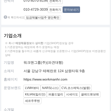
연락처
070-4070-8194
전화하기
010-4729-3039
전화하기
문자보내기
꼭 확인하세요
임금체불사업주 명단확인
기업소개
※ 혹시!
매장채용정보
와
상이한
기업(SHOP)정보일 경우
1.기존운영하는 매장외에 추가 운영하는 매장
2.기존매장을 철수하고 새롭게 신규매장을 오픈했으나 기업(SHOP)정보 미변경중인
상태
기업명
워크맨그룹(주)(파견대행)
소재지
서울 강남구 테헤란로 124 삼원타워 9층
홈페이지
https://www.workmanhr.com
운영브랜드
LVMH뷰티
NARS(나스)
CVL코스메틱스(발몽)
KILIAN(킬리안)
퍼퓸드말리
시세이도
끌레드뽀보떼
세르주루텐
소개말