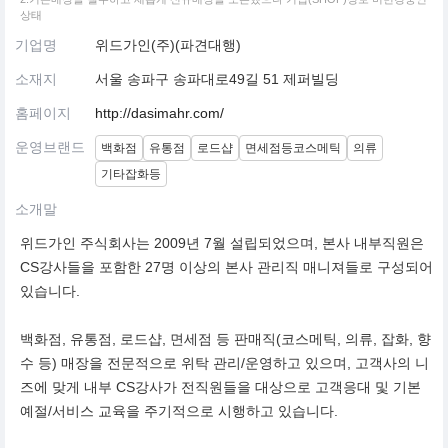
상태
기업명
위드가인(주)(파견대행)
소재지
서울 송파구 송파대로49길 51 제퍼빌딩
홈페이지
http://dasimahr.com/
운영브랜드
백화점
유통점
로드샵
면세점등코스메틱
의류
기타잡화등
소개말
위드가인 주식회사는 2009년 7월 설립되었으며, 본사 내부직원은
CS강사들을 포함한 27명 이상의 본사 관리직 매니져들로 구성되어
있습니다.
백화점, 유통점, 로드샵, 면세점 등 판매직(코스메틱, 의류, 잡화, 향
수 등) 매장을 전문적으로 위탁 관리/운영하고 있으며, 고객사의 니
즈에 맞게 내부 CS강사가 전직원들을 대상으로 고객응대 및 기본
예절/서비스 교육을 주기적으로 시행하고 있습니다.