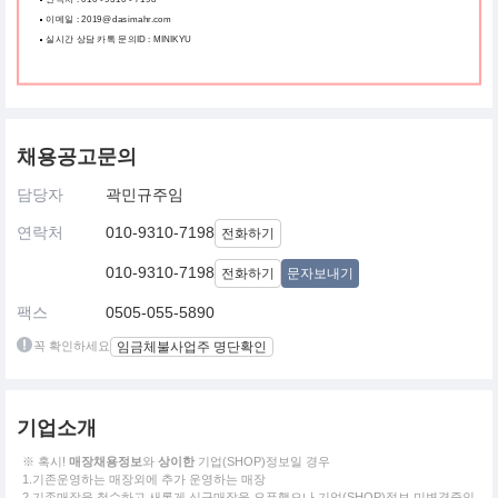
이메일 : 2019@dasimahr.com
실시간 상담 카톡 문의ID : MINIKYU
채용공고문의
담당자
곽민규주임
연락처
010-9310-7198
전화하기
010-9310-7198
전화하기
문자보내기
팩스
0505-055-5890
꼭 확인하세요
임금체불사업주 명단확인
기업소개
※ 혹시!
매장채용정보
와
상이한
기업(SHOP)정보일 경우
1.기존운영하는 매장외에 추가 운영하는 매장
2.기존매장을 철수하고 새롭게 신규매장을 오픈했으나 기업(SHOP)정보 미변경중인