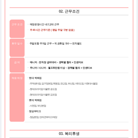
02. 근무조건
근무 조건
ㆍ 매장운영시간 내 2교대 근무
ㆍ
주 40시간 근무기준 ( 평일 주말 구분 없음 )
휴무 일수
ㆍ
주말포함 주 5일 근무 + 국.공휴일 개수 + 연차별도
급 여
ㆍ 매니저 : 전직장 급여대비 ~ 경력별 협의 + 인센티브
ㆍ 주니어 / 시니어 : 월 225만원 이상 ~ 경력별 협의 + 인센티브
채용 매장
ㆍ현대 백화점
- 무역센타점, 압구정본점, 목동점, 판교점, 부산점, 여의도점, 더현대서울점
- 현대프리미엄 아울렛 송도점
- 현대프리미엄 아울렛 김포점
ㆍ롯데 백화점
- 서면점, 부산본점
ㆍ청담부띠끄
- 청담본점, 반려견부띠끄 매장
03. 복리후생