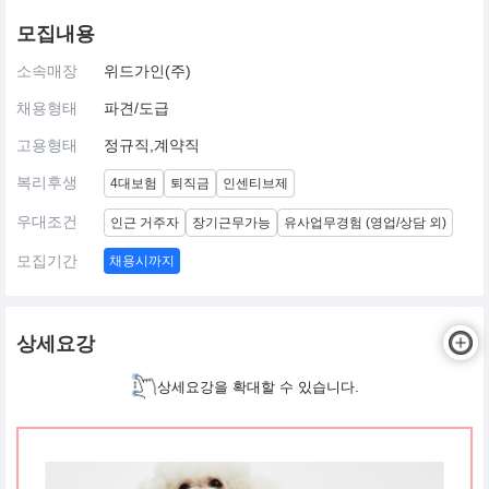
모집내용
소속매장
위드가인(주)
채용형태
파견/도급
고용형태
정규직,계약직
복리후생
4대보험
퇴직금
인센티브제
우대조건
인근 거주자
장기근무가능
유사업무경험 (영업/상담 외)
모집기간
채용시까지
상세요강
상세요강을 확대할 수 있습니다.