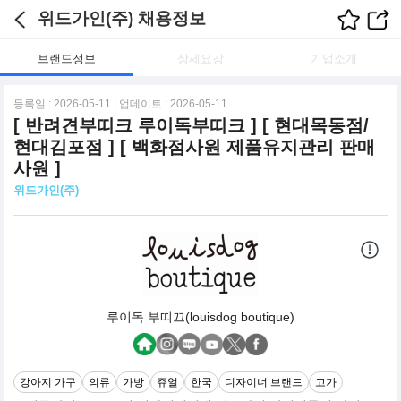
위드가인(주) 채용정보
브랜드정보
상세요강
기업소개
등록일 : 2026-05-11 | 업데이트 : 2026-05-11
[ 반려견부띠크 루이독부띠크 ] [ 현대목동점/
현대김포점 ] [ 백화점사원 제품유지관리 판매
사원 ]
위드가인(주)
루이독 부띠끄(louisdog boutique)
강아지 가구
의류
가방
쥬얼
한국
디자이너 브랜드
고가