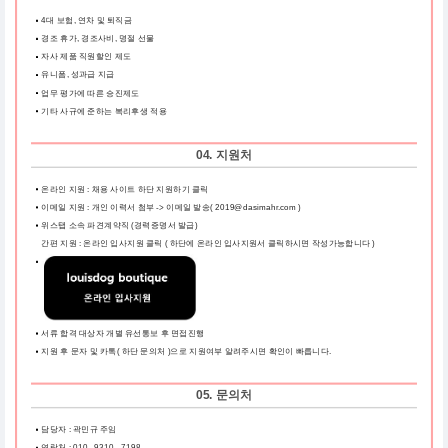
4대 보험, 연차 및 퇴직금
경조 휴가, 경조사비, 명절 선물
자사 제품 직원할인 제도
유니폼, 성과급 지급
업무 평가에 따른 승진제도
기타 사규에 준하는 복리후생 적용
04. 지원처
온라인 지원 : 채용 사이트 하단 지원하기 클릭
이메일 지원 : 개인 이력서 첨부 -> 이메일 발송( 2019@dasimahr.com )
위스탭 소속 파견계약직 (경력증명서 발급)
간편 지원 : 온라인 입사지원 클릭
( 하단에 온라인 입사지원서 클릭하시면 작성가능합니다 )
서류 합격 대상자 개별 유선통보 후 면접진행
지원 후 문자 및 카톡( 하단 문의처 )으로 지원여부 알려주시면 확인이 빠릅니다.
05. 문의처
담당자 : 곽민규 주임
연락처 : 010 - 9310 - 7198