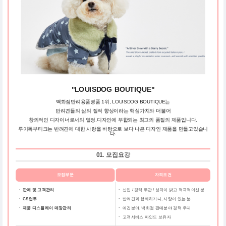
"LOUISDOG BOUTIQUE"
백화점반려용품명품 1위, LOUISDOG BOUTIQUE는
반려견들의 삶의 질적 향상이라는 핵심가치와 더불어
창의적인 디자이너로서의 열정,디자인에 부합되는 최고의 품질의 제품입니다.
루이독부티크는 반려견에 대한 사랑을 바탕으로 보다 나은 디자인 재품을 만들고있습니
다.
01. 모집요강
모집부문
자격조건
ㆍ 판매 및 고객관리
ㆍ
신입 / 경력 무관 / 성격이 밝고 적극적이신 분
ㆍ CS업무
ㆍ
반려견과 함께하거나, 사랑이 있는 분
ㆍ 제품 디스플레이 매장관리
ㆍ
애견분야, 백화점 판매분야 경력 우대
ㆍ
고객서비스 마인드 보유자