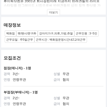
루이독닷컴은 2001년 회사설립이래 지금까지 반려견들의 라이프
스타일을 업그레이드 시킴으로써 반려견들의 삶의 질적 향상을 가
장 중요한 가치의 하나로 성장해온 Design Pet Living Product를 선
더보기
도하는 디자인전문회사 입니다. 현재 프랑스, 영국, 독일, 벨기에, 스
페인, 대만, 러시아 등에 Sole Distributor들을 두고 있으며, 미국과
일본 등 루이독을 만날 수 있는 매장들이 늘어남으로써 세계 최고의
매장정보
디자인 회사가 되고자하는 루이독의 꿈에 한걸음 더 다가섰습니다.
백화점
펫/팬시/문구外
강아지가구,의류,가방,쥬얼
근무인원 : 3~5인
현재 세계의 주요 패션 및 애견관련 매체에 높은 지명도를 가지고 있
으며, 세계의 애견인들이라면 누구나 원하는 명품 디자인 전문기업
근무요일 : 주5일근무
근무시간 : 백화점운영시간내2교대근무
을 목표로 끝임없는 디자인 개발과 완벽한 품질의 제품을 만들고자
지속적으로 투자와 성장을 하는 기업이 되고자 노력하고 있습니다.
모집조건
점장(매니저) - 1명
경력
3년↑
성별
무관
연령
연령무관
급여
협의
부점장(부매니저) - 1명
경력
2년↑
성별
무관
연령
연령무관
급여
협의