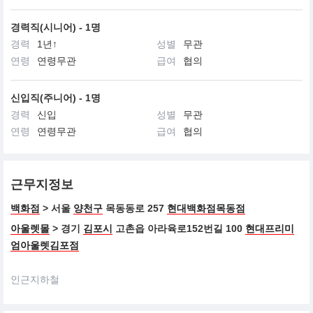
경력직(시니어) - 1명
경력
1년↑
성별
무관
연령
연령무관
급여
협의
신입직(주니어) - 1명
경력
신입
성별
무관
연령
연령무관
급여
협의
근무지정보
백화점
> 서울
양천구
목동동로 257
현대백화점목동점
아울렛몰
> 경기
김포시
고촌읍 아라육로152번길 100
현대프리미
엄아울렛김포점
인근지하철