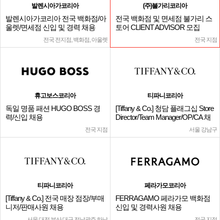
발렌시아가코리아
(주)불가리코리아
발렌시아가코리아 전국 백화점/아
전국 백화점 및 면세점 불가리 스
울렛/면세점 신입 및 경력 채용
토어 CLIENT ADVISOR 모집
전국 전지점, 백화점, 아울렛
전국 지점
휴고보스코리아
티파니코리아
독일 명품 패션 HUGO BOSS 경
[Tiffany & Co.] 청담 플래그십 Store
력/신입 채용
Director/Team Manager/OP/CA 채
용
전국 지점
서울 강남구
티파니코리아
페라가모코리아
[Tiffany & Co.] 전국 매장 점장/부매
FERRAGAMO 페라가모 백화점
니저/판매사원 채용
신입 및 경력사원 채용
서울,대전,부산,대구,전남광주,하남
전국 지점