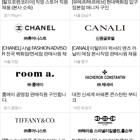
[랄프로렌코리아] 직영 스토어 직원
[유메르/메르레브] 현대백화점 압구
채용 (본사 소속)
정본점 매니저 구인
경기 하남시
서울 강남구
㈜휴머니스트
신원글로벌
[CHANEL] 샤넬 FASHION ADVISO
[CANALI] 이탈리아 럭셔리 맨즈 까
R 전국 백화점/면세점 판매사원 채
날리 매장 본사직영 판매사원 채용
용
서울 지점
서울 중구
㈜ 룸에이
㈜ 제네바
룸에이 광명점 판매직원 구인합니
대전 신세계 바쉐론 콘스탄틴 부티
다.
크
경기 광명시
대전 유성구
㈜휴머니스트
㈜헤라음 스피넬리킬콜린,홀슨부