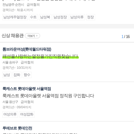
전남광주 순천시
급여협의
경력1년↑ 채용시까지
남성캐주얼정장
수트
남성복
남성정장
남성의류
정장
신상 채용관
더보기
1
/ 16
톰브라운여성(롯데월드타워점)
패션을사랑하는열정을가진직원찾습니다.
서울 송파구
급여협의
경력7년↑ 10/31까지
남성
잡화
향수
룩캐스트 롯데아울렛 서울역점
룩캐스트 롯데아울렛 서울역점 정직원 구인합니다
서울 용산구
급여협의
경력1년↑ 09/04까지
여성의류
여성잡화
루에브르 롯데인천