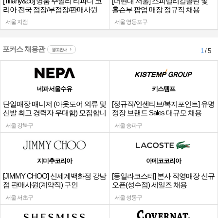
[Tiffany&co] 명품 주얼리 티파니 코
[더현대 서울] 스피넬리킬콜린 및
리아 전국 점장/부점장/판매사원
홀슨부 팝업 매장 정규직 채용
서울 지점
서울 영등포구
포커스 채용관
광고안내
1
/ 5
네파서울수유
키스템프
단일매장 매니저 (아웃도어 의류 및
[정규직/인센티브/복지포인트] 유명
신발 최고 경력자 우대함) 모집합니
정장 브랜드 Sales 대규모 채용
다.
서울 강북구
서울 송파구
지미추코리아
아데코코리아
[JIMMY CHOO] 신세계백화점 강남
[동일라코스테] 본사 직영매장 신규
점 판매사원(계약직) 구인
오픈(성수점) 세일즈 채용
서울 서초구
서울 성동구