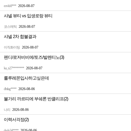
eovkfd***
2026-08-07
샤넬 뷰티 vs 입생로랑 뷰티
코스메틱
2026-08-07
샤넬 2차 합불결과
이직화이팅
2026-08-07
펜디/로저비비에/토즈/발렌티노(3)
ka_n27********
2026-08-07
룰루레몬입사하고싶은데
dbtlag****
2026-08-06
불가리 까르띠에 부쉐론 반클리프(2)
나리
2026-08-06
이력서걱정(2)
dodo34****
2026-08-06