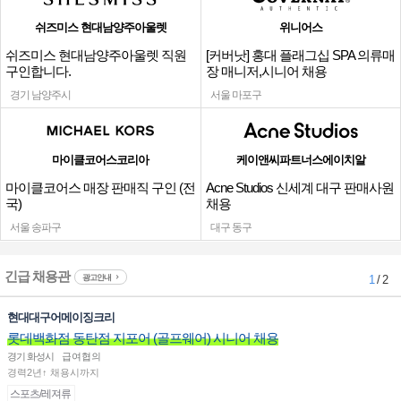
쉬즈미스 현대남양주아울렛
위니어스
쉬즈미스 현대남양주아울렛 직원
[커버낫] 홍대 플래그십 SPA 의류매
구인합니다.
장 매니저,시니어 채용
경기 남양주시
서울 마포구
마이클코어스코리아
케이앤씨파트너스에이치알
마이클코어스 매장 판매직 구인 (전
Acne Studios 신세계 대구 판매사원
국)
채용
서울 송파구
대구 동구
긴급 채용관
광고안내
1
/ 2
현대대구어메이징크리
롯데백화점 동탄점 지포어 (골프웨어) 시니어 채용
경기 화성시
급여협의
경력2년↑ 채용시까지
스포츠/레져류