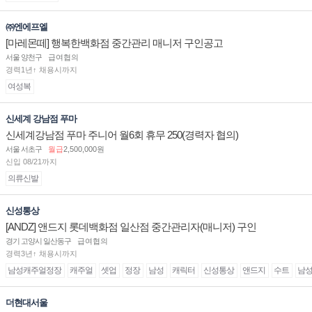
㈜엔에프엘
[마레몬떼] 행복한백화점 중간관리 매니저 구인공고
서울 양천구
급여협의
경력1년↑ 채용시까지
여성복
신세계 강남점 푸마
신세계강남점 푸마 주니어 월6회 휴무 250(경력자 협의)
서울 서초구
월급
2,500,000원
신입 08/21까지
의류신발
신성통상
[ANDZ] 앤드지 롯데백화점 일산점 중간관리자(매니저) 구인
경기 고양시 일산동구
급여협의
경력3년↑ 채용시까지
남성캐주얼정장
캐주얼
셋업
정장
남성
캐릭터
신성통상
앤드지
수트
남
더현대서울