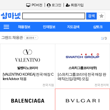
PC버전
로그인
회원가입
채용정보
인재정보
지도검색
샵토크
그랜드 채용관
광고안내
1
/ 3
발렌티노코리아
스와치그룹코리아(주)
[VALENTINO KOREA] 전국 매장 C
[스와치그룹코리아] 전국 매장 판
lient Advisor 채용
매직(신입/경력) 모집
전국 지점
전국 전지역