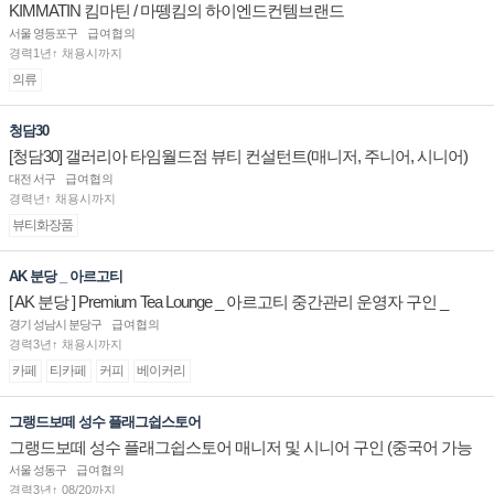
KIMMATIN 킴마틴 / 마뗑킴의 하이엔드컨템브랜드
서울 영등포구
급여협의
경력1년↑ 채용시까지
의류
청담30
[청담30] 갤러리아 타임월드점 뷰티 컨설턴트(매니저, 주니어, 시니어)
채용
대전 서구
급여협의
경력년↑ 채용시까지
뷰티화장품
AK 분당 _ 아르고티
[ AK 분당 ] Premium Tea Lounge _ 아르고티 중간관리 운영자 구인 _
경기 성남시 분당구
급여협의
경력3년↑ 채용시까지
카페
티카페
커피
베이커리
그랭드보떼 성수 플래그쉽스토어
그랭드보떼 성수 플래그쉽스토어 매니저 및 시니어 구인 (중국어 가능
자)
서울 성동구
급여협의
경력3년↑ 08/20까지