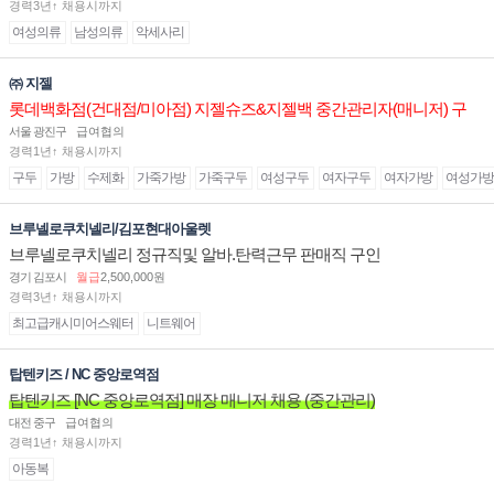
경력3년↑ 채용시까지
여성의류
남성의류
악세사리
㈜ 지젤
롯데백화점(건대점/미아점) 지젤슈즈&지젤백 중간관리자(매니저) 구
인합니다
서울 광진구
급여협의
경력1년↑ 채용시까지
구두
가방
수제화
가죽가방
가죽구두
여성구두
여자구두
여자가방
여성가방
브루넬로쿠치넬리/김포현대아울렛
브루넬로쿠치넬리 정규직및 알바.탄력근무 판매직 구인
경기 김포시
월급
2,500,000원
경력3년↑ 채용시까지
최고급캐시미어스웨터
니트웨어
탑텐키즈 / NC 중앙로역점
탑텐키즈 [NC 중앙로역점] 매장 매니저 채용 (중간관리)
대전 중구
급여협의
경력1년↑ 채용시까지
아동복