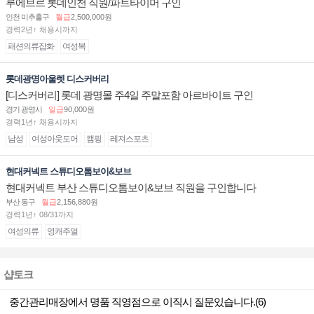
루에브르 롯데인천 직원/파트타이머 구인
인천 미추홀구
월급
2,500,000원
경력2년↑ 채용시까지
패션의류잡화
여성복
롯데광명아울렛 디스커버리
[디스커버리] 롯데 광명몰 주4일 주말포함 아르바이트 구인
경기 광명시
일급
90,000원
경력1년↑ 채용시까지
남성
여성아웃도어
캠핑
레져스포츠
현대커넥트 스튜디오톰보이&보브
현대커넥트 부산 스튜디오톰보이&보브 직원을 구인합니다
부산 동구
월급
2,156,880원
경력1년↑ 08/31까지
여성의류
영캐주얼
샵토크
중간관리매장에서 명품 직영점으로 이직시 질문있습니다.(6)