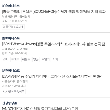
㈜휴머니스트
[명품 주얼리] 부쉐론(BOUCHERON) 신세계 센텀 점장/서울 지역 백화
점 판매사원 채용
부산 해운대구
급여협의
경력10년↑ 09/06까지
명품쥬얼리&시계
㈜휴머니스트
[LVMH Watch & Jewelry]명품 주얼리&와치 쇼메/프레드/위블로 전국 점
장/부점장/판매사원 채용
서울 강남구
급여협의
경력10년↑ 09/06까지
쇼메
프레드
위블로
명품
주얼리
시계
㈜휴머니스트
[DAMIANI]명품 주얼리 다미아니 코리아 전국(서울/경기/부산) 백화점
부점장/판매사원 채용
서울 송파구
급여협의
경력8년↑ 09/06까지
시계및귀금속제품
신성통상㈜
[ANDZ] 앤드지 NC 순천점 중간관리자(매니저) 구인