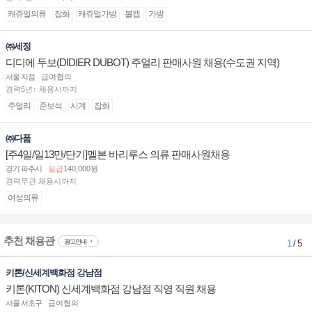
캐쥬얼의류
잡화
캐쥬얼가방
볼캡
가방
㈜세정
디디에 두보(DIDIER DUBOT) 주얼리 판매사원 채용(수도권 지역)
서울 지점
급여협의
경력5년↑ 채용시까지
주얼리
준보석
시계
잡화
㈜다폼
[주4일/일13만/단기]멜본 바리루스 의류 판매사원채용
경기 파주시
일급
140,000원
경력무관 채용시까지
여성의류
추천 채용관
광고안내
1
/ 5
키톤/신세계백화점 강남점
키톤(KITON) 신세계백화점 강남점 직영 직원 채용
서울 서초구
급여협의