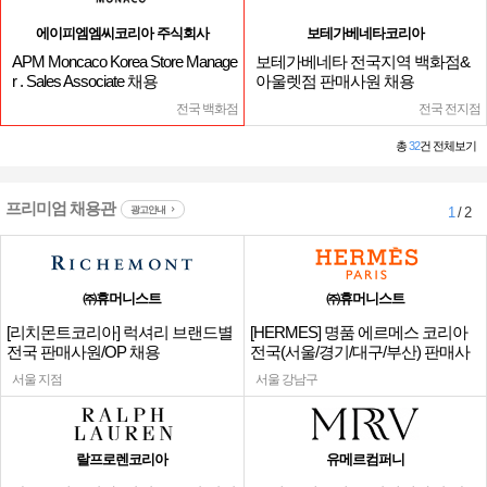
에이피엠엠씨코리아 주식회사
보테가베네타코리아
APM Moncaco Korea Store Manage
보테가베네타 전국지역 백화점&
r . Sales Associate 채용
아울렛점 판매사원 채용
전국 백화점
전국 전지점
총
32
건 전체보기
프리미엄 채용관
광고안내
1
/ 2
㈜휴머니스트
㈜휴머니스트
[리치몬트코리아] 럭셔리 브랜드별
[HERMES] 명품 에르메스 코리아
전국 판매사원/OP 채용
전국(서울/경기/대구/부산) 판매사
원
서울 지점
서울 강남구
랄프로렌코리아
유메르컴퍼니