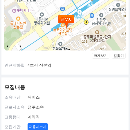
50m
크게보기
길찾기
인근지하철
4호선 산본역
모집내용
소속매장
위비스
근로자소속
점주소속
고용형태
계약직
모집기간
채용시까지