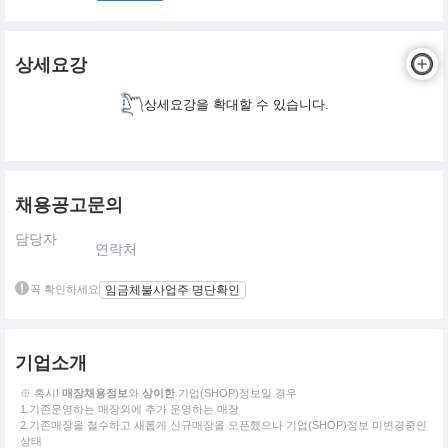
상세요강
상세요강을 확대할 수 있습니다.
채용공고문의
담당자
연락처
꼭 확인하세요
임금체불사업주 명단확인
기업소개
※ 혹시!
매장채용정보
와
상이한
기업(SHOP)정보일 경우
1.기존운영하는 매장외에 추가 운영하는 매장
2.기존매장을 철수하고 새롭게 신규매장을 오픈했으나 기업(SHOP)정보 미변경중인
상태