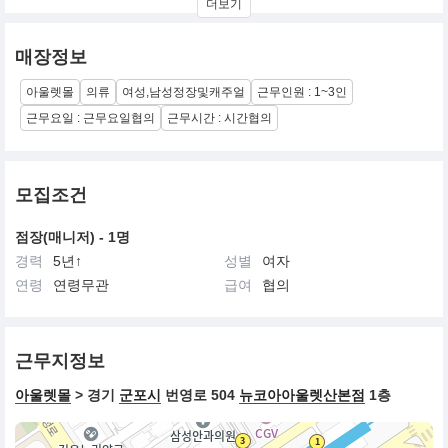
더보기
리적 가격의 여성 캐주얼 브랜드입니다.
매장정보
아울렛몰
의류
여성,남성정장및캐주얼
근무인원 : 1~3인
근무요일 : 근무요일협의
근무시간 : 시간협의
모집조건
점장(매니저) - 1명
경력
5년↑
성별
여자
연령
연령무관
급여
협의
근무지정보
아울렛몰
> 경기
군포시
번영로 504
뉴코아아울렛산본점
1층