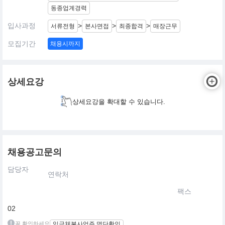
동종업계경력
입사과정
>
>
>
서류전형
본사면접
최종합격
매장근무
모집기간
채용시까지
상세요강
상세요강을 확대할 수 있습니다.
채용공고문의
담당자
연락처
팩스
02
꼭 확인하세요
임금체불사업주 명단확인