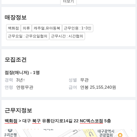
더보기
트렌직(Trensic)한 키즈 라이프 스타일을 선보입니다.
유행에 민감한 아이들을 위해 매일 새로운 최신 트렌드를 담고
안심하고 입힐수 있는 안전한 소재와 편의기능으로 베이직을 채웠
매장정보
습니다.
더 즐겁고 건강한 키즈라이프 스타일 Trends meet Kids, 스파오 키
백화점
의류
캐주얼,유아동복
근무인원 : 1~3인
즈가 만들어 갑니다.
근무요일 : 근무요일협의
근무시간 : 시간협의
모집조건
점장(매니저) - 1명
경력
3년↑
성별
무관
연령
연령무관
급여
연봉 25,155,240원
근무지정보
백화점
> 대구
북구
유통단지로14길 22
NC엑스코점
5층