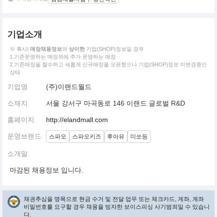
기업소개
※ 혹시!
매장채용정보
와
상이한
기업(SHOP)정보일 경우
1.기존운영하는 매장외에 추가 운영하는 매장
2.기존매장을 철수하고 새롭게 신규매장을 오픈했으나 기업(SHOP)정보 미변경중인
상태
기업명
(주)이랜드월드
소재지
서울 강서구 마곡동로 146 이랜드 글로벌 R&D
홈페이지
http://elandmall.com
운영브랜드
스파오
스파오키즈
후아유
미쏘등
소개말
마감된 채용정보 입니다.
채권추심을 명목으로 현금 수거 및 전달 업무 또는 체크카드, 계좌, 계좌
비밀번호를 요구할 경우 채용을 빙자한 보이스피싱 사기범죄일 수 있습니
다.