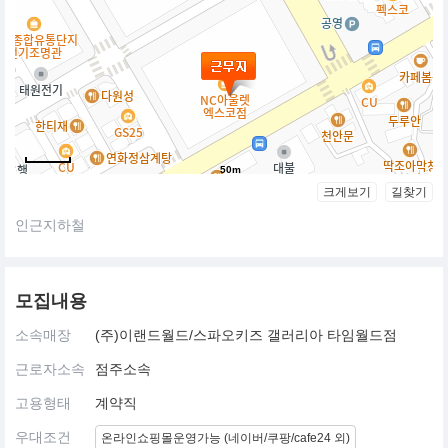
50m
크게보기
길찾기
인근지하철
모집내용
소속매장
(주)이랜드월드/스파오키즈 갤러리아 타임월드점
근로자소속
점주소속
고용형태
계약직
우대조건
온라인쇼핑몰운영가능 (네이버/쿠팡/cafe24 외)