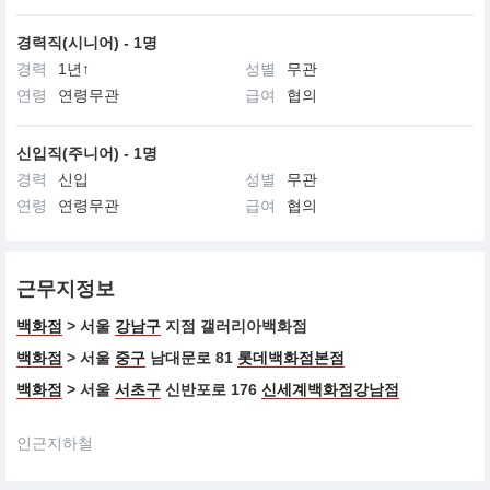
끌레드뽀 보떼는 지적이고 세련된 감각과 환경을 생각하는 여성을
존중합니다.
경력직(시니어) - 1명
아름다움에 대한 특별한 안목을 가진 끌레드뽀 보떼의 여성은 진정
한 아름다움을 추구합니다.
경력
1년↑
성별
무관
연령
연령무관
급여
협의
신입직(주니어) - 1명
경력
신입
성별
무관
연령
연령무관
급여
협의
근무지정보
백화점
> 서울
강남구
지점 갤러리아백화점
백화점
> 서울
중구
남대문로 81
롯데백화점본점
백화점
> 서울
서초구
신반포로 176
신세계백화점강남점
인근지하철