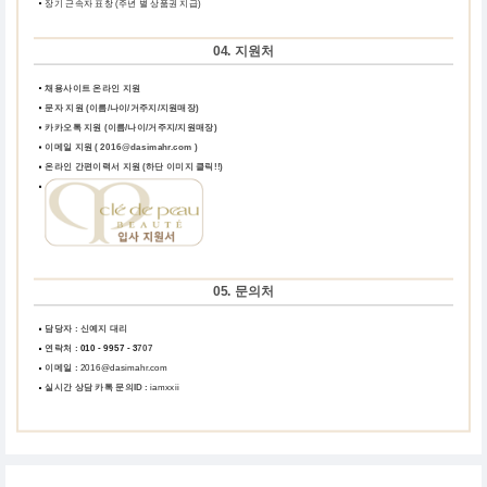
장기 근속자 표창 (주년 별 상품권 지급)
04. 지원처
채용사이트 온라인 지원
문자 지원 (이름/나이/거주지/지원매장)
카카오톡 지원 (이름/나이/거주지/지원매장)
이메일 지원 ( 2016@dasimahr.com )
온라인 간편이력서 지원
(하단 이미지 클릭!!)
05. 문의처
담당자 : 신예지 대리
연락처 :
010 - 9957 - 3
707
이메일 :
2016@dasimahr.com
실시간 상담 카톡 문의ID :
iamxxii