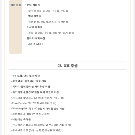
채용 매장
ㆍ현대 백화점
-
압구정 본점, 판교점, 대구점, 부산점
ㆍ롯데 백화점
-
명동 본점, 잠실점, 동탄점, 부산본점
ㆍ신세계 백화점
-
본점, 강남점, 대구점, 센텀시티점, 대전점
ㆍ갤러리아 백화점
- 명품관 WEST
03. 복리후생
4대 보험, 연차 및 퇴직금
경조 휴가, 경조사비, 명절 선물
기타 사규에 준하는 복리후생 적용
자기계발비 연간 50만원 복지 포인트 지급
자사제품 할인제도 (연간4회 직원가 구매 가능)
Free Goods (연간2회 본사제품지급 등)
Wedding Gift (최대 80만원 자사제품 신청 가능)
자녀학자금 (최대2인 학자금 지원)
어린이날 축하금
인사이동 기회제공 (타브랜드 및 본사이동 기회 제공)
우수사원 표장 (상장, 상품 및 포상휴가 지급)