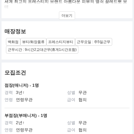
세계 최고의 프레스티지 브랜드 아름다운 피부의 열쇠 끌레드뽀 보
떼
현대적이면서 우아한 감각과 첨단 과한 기술력이 어우러진 최고의
더보기
프레스티지 브랜드,끌레드뽀 보떼
‘우리가 세계에서 가장 효과적인 노화방지 트리트먼트를 만들어 낸
매장정보
다면 어떻게 될까요?’
이 한마디가 세계 최고의 프레스티지 브랜드인 끌레드뽀 보떼의 시
백화점
뷰티/화장품류
프레스티지뷰티
근무요일 : 주5일근무
작입니다.
30년 역사의 기술력으로 만들어진 끌레드뽀 보떼는 ‘아름다운 피부
근무시간 : 9시간2교대근무(휴게1시간포함)
의 열쇠’를 의미하며 최상의 피부를 위한 열쇠와 자신만의 아름다움
으로 가는 문을 제공한다는 생각을 전합니다.
1999년 한국에 진출한 끌레드뽀 보떼는 로열티 있는 고객 창출에 집
모집조건
중하여 상류층 여성들 사이에서 그 명성을 얻었습니다.
또한 끌레드뽀 보떼의 대표 제품인 라 크렘므는 국내 럭셔리 화장품
점장(매니저) - 1명
시장을 새롭게 열었으며,블랙 라벨 화장품인 시나끄티프 라인의 크
경력
3년↑
성별
무관
렘므 엥땅시브는 기존의 화장품을 넘어서는 혁신적인 효과와 효능
으로 Beyond Luxury Market을 열었습니다.
연령
연령무관
급여
협의
지성과 우아한 감각이 빛나는 그곳, 매력적이며, 역동적인 끌레드뽀
보떼의 세계에 첫발을 디디신 여러분을 진심으로 환영하며, 끌레드
부점장(부매니저) - 1명
뽀 보떼와 함께 아름다움에 관한 모든 비밀을 찾아내시기를 희망합
경력
2년↑
성별
무관
니다.
연령
연령무관
급여
협의