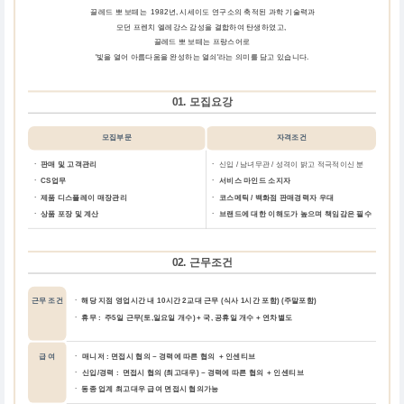
끌레드 뽀 보떼는 1982년, 시세이도 연구소의 축적된 과학 기술력과
모던 프렌치 엘레강스 감성을 결합하여 탄생하였고,
끌레드 뽀 보떼는 프랑스어로
'빛을 열어 아름다움을 완성하는 열쇠'라는 의미를 담고 있습니다.
01. 모집요강
모집부문
자격조건
ㆍ 판매 및 고객관리
ㆍ
신입 / 남녀무관 / 성격이 밝고 적극적이신 분
ㆍ CS업무
ㆍ
서비스 마인드 소지자
ㆍ 제품 디스플레이 매장관리
ㆍ
코스메틱 / 백화점 판매경력자 우대
ㆍ 상품 포장 및 계산
ㆍ
브랜드에 대한 이해도가 높으며 책임감은 필수
02. 근무조건
근무 조건
해당 지점 영업시간 내 10시간 2교대 근무 (식사 1시간 포함) (주말포함)
ㆍ
휴무 : 주5일 근무(토,일요일 개수) + 국, 공휴일 개수 + 연차별도
ㆍ
급 여
ㆍ 매니저 : 면접시 협의 ~ 경력에 따른 협의 + 인센티브
ㆍ 신입/경력 : 면접시 협의 (최고대우) ~ 경력에 따른 협의 + 인센티브
동종 업계 최고대우 급여 면접시 협의가능
ㆍ