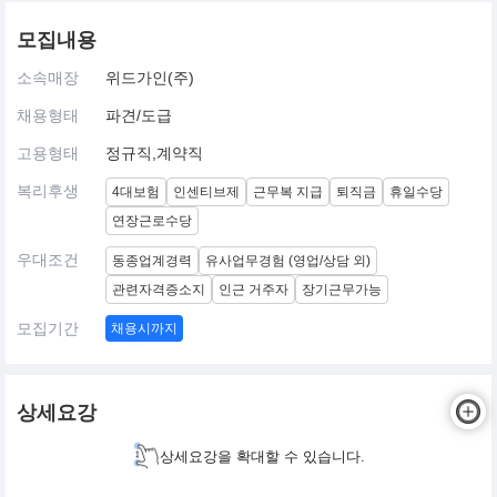
모집내용
소속매장
위드가인(주)
채용형태
파견/도급
고용형태
정규직,계약직
복리후생
4대보험
인센티브제
근무복 지급
퇴직금
휴일수당
연장근로수당
우대조건
동종업계경력
유사업무경험 (영업/상담 외)
관련자격증소지
인근 거주자
장기근무가능
모집기간
채용시까지
상세요강
상세요강을 확대할 수 있습니다.