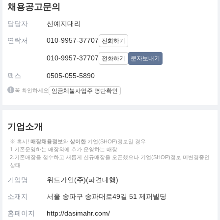
채용공고문의
담당자
신예지대리
연락처
010-9957-37707
전화하기
010-9957-37707
전화하기
문자보내기
팩스
0505-055-5890
꼭 확인하세요
임금체불사업주 명단확인
기업소개
※ 혹시!
매장채용정보
와
상이한
기업(SHOP)정보일 경우
1.기존운영하는 매장외에 추가 운영하는 매장
2.기존매장을 철수하고 새롭게 신규매장을 오픈했으나 기업(SHOP)정보 미변경중인
상태
기업명
위드가인(주)(파견대행)
소재지
서울 송파구 송파대로49길 51 제퍼빌딩
홈페이지
http://dasimahr.com/