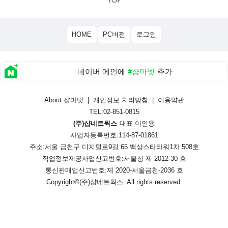
HOME
PC버전
로그인
네이버 메인에
#샵마넷
추가
About 샵마넷
|
개인정보 처리방침
|
이용약관
TEL:02-851-0815
(주)샵네트웍스
대표 이인용
사업자등록번호:114-87-01861
주소:서울 금천구 디지털로9길 65 백상스타타워1차 508호
직업정보제공사업신고번호:
서울청 제 2012-30 호
통신판매업신고번호:
제 2020-서울금천-2036 호
Copyright©
(주)샵네트웍스
. All rights reserved.