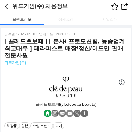
위드가인(주) 채용정보
브랜드정보
상세요강
기업소개
등록일 : 2026-05-10 | 업데이트 : 2026-05-10
[ 끌레드뽀보떼 ] [ 본사/ 프로모션팀, 동종업계
최고대우 ] 테라피스트 매장/정산/어드민 판매
전문사원
위드가인(주)
끌레드뽀보떼(cledepeau beaute)
화장품
일본
수입 브랜드
고가