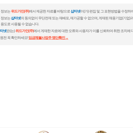
 정보는
위드가인(주)
에서 제공한 자료를 바탕으로
샵마넷
이(가) 편집 및 그 표현방법을 수정하
 정보는
샵마넷
의 동의없이 무단전재 또는 재배포, 재가공할 수 없으며, 게재된 채용기업(기업
 용도로 사용될 수 없습니다.
마넷
은(는)
위드가인(주)
에서 게재한 자료에 대한 오류와 사용자가 이를 신뢰하여 취한 조치에 
원전 꼭 확인하세요!
임금체불사업주 명단확인→