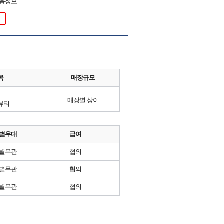
채용정보
목
매장규모
류
매장별 상이
뷰티
별우대
급여
별무관
협의
별무관
협의
별무관
협의