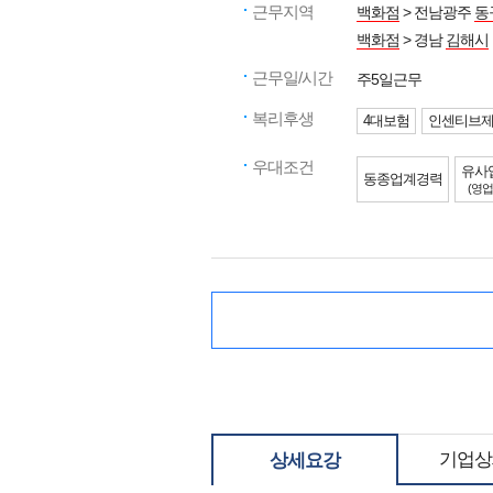
근무지역
백화점
> 전남광주
동
백화점
> 경남
김해시
근무일/시간
주5일근무
복리후생
4대보험
인센티브
우대조건
유사
동종업계경력
(영업
기업상
상세요강