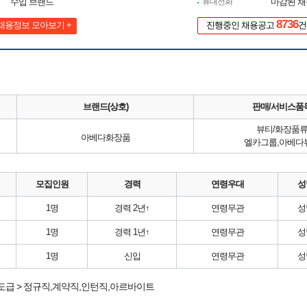
수입 브랜드
휴대전화
마감된 
8736
채용정보 모아보기 +
진행중인 채용공고
건
브랜드(상호)
판매/서비스품
뷰티/화장품
아베다화장품
엘카그룹,아베다
모집인원
경력
연령우대
성
1명
경력 2년↑
연령무관
성
1명
경력 1년↑
연령무관
성
1명
신입
연령무관
성
도급 > 정규직,계약직,인턴직,아르바이트