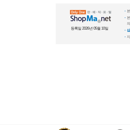
본
본
의
등록일 2026년 05월 10일
샵
지