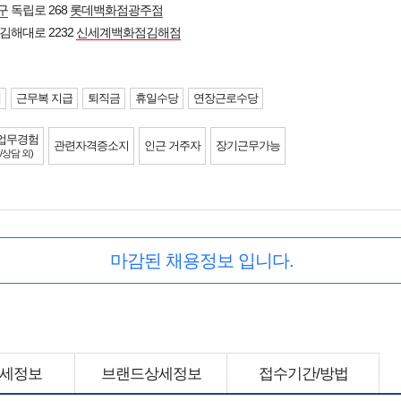
구
독립로 268
롯데백화점광주점
김해대로 2232
신세계백화점김해점
제
근무복 지급
퇴직금
휴일수당
연장근로수당
업무경험
관련자격증소지
인근 거주자
장기근무가능
/상담 외)
마감된 채용정보 입니다.
세정보
브랜드상세정보
접수기간/방법