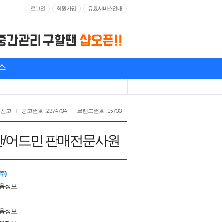
로그인
회원가입
유료서비스안내
스
고신고
공고번호 : 2374734
브랜드번호 : 15733
/정산/어드민 판매전문사원
주)
채용정보
채용정보