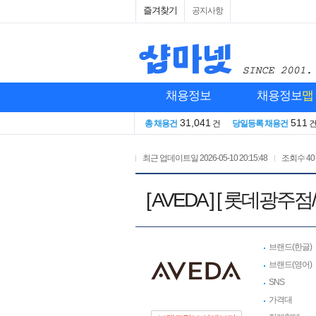
즐겨찾기
공지사항
채용정보
채용정보
맵
31,041
511
총 채용건
건
당일등록 채용건
최근 업데이트일
2026-05-10 20:15:48
조회수
40
[ AVEDA ] [ 롯
브랜드(한글)
브랜드(영어)
SNS
가격대