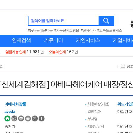
검색어를 입력하세요
#동대문패션타운
#가구단지쇼핑몰
#전자상가
#고속도로휴게소
인재검색
커뮤니티
개인서비스
기업서비
11,981
162
건
열람가능 인재
건
오늘의 인재
건
 회
공
데광주점/ 신세계김해점 ] 아베다헤어케어 매장
아베다화장품
채용매장(기업)
위드가인(
aveda
일반전화
마감된 
부서명
중저가
채용담당자
마감된 