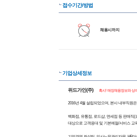
접수기간/방법
채용시까지
기업상세정보
위드가인(주)
혹시! 매장채용정보와 상이
2016년 4월 설립되었으며, 본사 내부직원
백화점, 유통점, 로드샵, 면세점 등 판매직
대상으로 고객응대 및 기본예절/서비스 교
기업경영 컨설팅, 인사노무관리자문, HR아