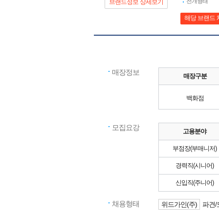
전개형태
브랜드정보 상세보기
해당 브랜드 
매장정보
매장구분
백화점
모집요강
고용분야
부점장(부매니저)
경력직(시니어)
신입직(주니어)
채용형태
위드가인(주)
파견/