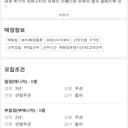
세계 최고의 프레스티지 브랜드 아름다운 피부의 열쇠 끌레드뽀 보
떼
현대적이면서 우아한 감각과 첨단 과한 기술력이 어우러진 최고의
더보기
프레스티지 브랜드,끌레드뽀 보떼
‘우리가 세계에서 가장 효과적인 노화방지 트리트먼트를 만들어 낸
매장정보
다면 어떻게 될까요?’
이 한마디가 세계 최고의 프레스티지 브랜드인 끌레드뽀 보떼의 시
백화점
뷰티/화장품류
프레스티지뷰티
근무인원 : 3~5인
작입니다.
30년 역사의 기술력으로 만들어진 끌레드뽀 보떼는 ‘아름다운 피부
근무요일 : 주5일근무
근무시간 : 백화점운영시간내2교대근무
의 열쇠’를 의미하며 최상의 피부를 위한 열쇠와 자신만의 아름다움
으로 가는 문을 제공한다는 생각을 전합니다.
1999년 한국에 진출한 끌레드뽀 보떼는 로열티 있는 고객 창출에 집
모집조건
중하여 상류층 여성들 사이에서 그 명성을 얻었습니다.
또한 끌레드뽀 보떼의 대표 제품인 라 크렘므는 국내 럭셔리 화장품
점장(매니저) - 1명
시장을 새롭게 열었으며,블랙 라벨 화장품인 시나끄티프 라인의 크
경력
3년↑
성별
무관
렘므 엥땅시브는 기존의 화장품을 넘어서는 혁신적인 효과와 효능
으로 Beyond Luxury Market을 열었습니다.
연령
연령무관
급여
협의
지성과 우아한 감각이 빛나는 그곳, 매력적이며, 역동적인 끌레드뽀
보떼의 세계에 첫발을 디디신 여러분을 진심으로 환영하며, 끌레드
부점장(부매니저) - 1명
뽀 보떼와 함께 아름다움에 관한 모든 비밀을 찾아내시기를 희망합
경력
2년↑
성별
무관
니다.
연령
연령무관
급여
협의