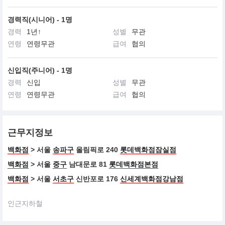
끌레드뽀 보떼는 지적이고 세련된 감각과 환경을 생각하는 여성을
존중합니다.
경력직(시니어) - 1명
아름다움에 대한 특별한 안목을 가진 끌레드뽀 보떼의 여성은 진정
한 아름다움을 추구합니다.
경력
1년↑
성별
무관
연령
연령무관
급여
협의
신입직(주니어) - 1명
경력
신입
성별
무관
연령
연령무관
급여
협의
근무지정보
백화점
> 서울
송파구
올림픽로 240
롯데백화점잠실점
백화점
> 서울
중구
남대문로 81
롯데백화점본점
백화점
> 서울
서초구
신반포로 176
신세계백화점강남점
인근지하철