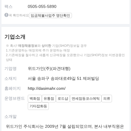
팩스
0505-055-5890
꼭 확인하세요
임금체불사업주 명단확인
기업소개
※ 혹시!
매장채용정보
와
상이한
기업(SHOP)정보일 경우
1.기존운영하는 매장외에 추가 운영하는 매장
2.기존매장을 철수하고 새롭게 신규매장을 오픈했으나 기업(SHOP)정보 미변경중인
상태
기업명
위드가인(주)(파견대행)
소재지
서울 송파구 송파대로49길 51 제퍼빌딩
홈페이지
http://dasimahr.com/
운영브랜드
백화점
유통점
로드샵
면세점등코스메틱
의류
기타잡화등
소개말
위드가인 주식회사는 2009년 7월 설립되었으며, 본사 내부직원은