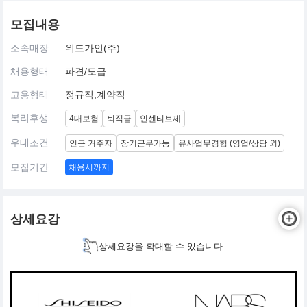
모집내용
소속매장
위드가인(주)
채용형태
파견/도급
고용형태
정규직,계약직
복리후생
4대보험
퇴직금
인센티브제
우대조건
인근 거주자
장기근무가능
유사업무경험 (영업/상담 외)
모집기간
채용시까지
상세요강
상세요강을 확대할 수 있습니다.