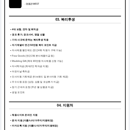
- 명품관 WEST
03. 복리후생
4대 보험, 연차 및 퇴직금
경조 휴가, 경조사비, 명절 선물
기타 사규에 준하는 복리후생 적용
자기계발비 연간 50만원 복지 포인트 지급
자사제품 할인제도 (연간4회 직원가 구매 가능)
Free Goods (연간2회 본사제품지급 등)
Wedding Gift (최대 80만원 자사제품 신청 가능)
자녀학자금 (최대2인 학자금 지원)
어린이날 축하금
인사이동 기회제공 (타브랜드 및 본사이동 기회 제공)
우수사원 표장 (상장, 상품 및 포상휴가 지급)
장기 근속자 표창 (주년 별 상품권 지급)
생일 포인트
04. 지원처
채용사이트 온라인 지원
문자 지원 (이름/나이/거주지/지원매장)
카카오톡 지원 (이름/나이/거주지/지원매장)