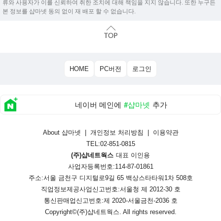
류와 사용자가 이를 신뢰하여 취한 조치에 대해 책임을 지지 않습니다. 또한 누구든
본 정보를 샵마넷 동의 없이 재 배포 할 수 없습니다.
HOME
PC버전
로그인
네이버 메인에
#샵마넷
추가
About 샵마넷
|
개인정보 처리방침
|
이용약관
TEL:02-851-0815
(주)샵네트웍스
대표 이인용
사업자등록번호:114-87-01861
주소:서울 금천구 디지털로9길 65 백상스타타워1차 508호
직업정보제공사업신고번호:
서울청 제 2012-30 호
통신판매업신고번호:
제 2020-서울금천-2036 호
Copyright©
(주)샵네트웍스
. All rights reserved.