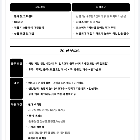
모집부문
자격조건
ㆍ 판매 및 고객관리
ㆍ
신입 / 남녀무관 / 성격이 밝고 적극적이신 분
ㆍ CS업무
ㆍ
서비스 마인드 소지자
ㆍ 제품 디스플레이 매장관리
ㆍ
코스메틱 / 백화점 판매경력자 우대
ㆍ 상품 포장 및 계산
ㆍ
브랜드에 대한 이해도가 높으며 책임감은 필수
02. 근무조건
근무 조건
해당 지점 영업시간 내 9시간 2교대 근무 (식사 1시간 포함) (주말포함)
ㆍ
휴무 : 주5일 근무(토,일요일 개수) + 국, 공휴일 개수 + 연차별도
ㆍ
급 여
ㆍ 매니저 : 면접시 협의 ~ 경력에 따른 협의 + 인센티브
ㆍ 신입/경력 : 면접시 협의 (최고대우) ~ 경력에 따른 협의 + 인센티브
동종 업계 최고대우 급여 면접시 협의가능
ㆍ
채용 매장
ㆍ현대 백화점
- 압구정 본점, 판교점, 대구점, 부산점
ㆍ롯데 백화점
- 명동 본점, 잠실점, 동탄점, 부산본점
ㆍ신세계 백화점
- 본점, 강남점, 대구점, 센텀시티점, 대전점
ㆍ
갤러리아 백화점