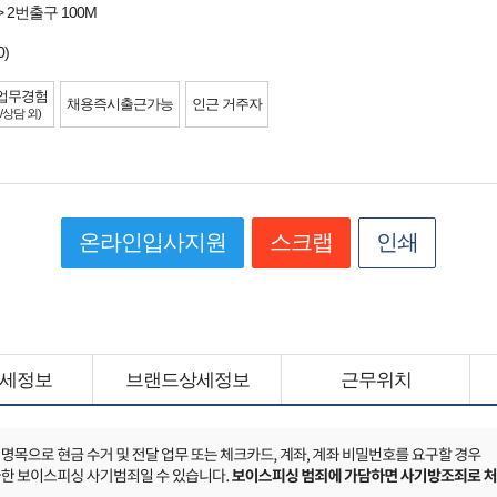
> 2번출구 100M
0)
업무경험
채용즉시출근가능
인근 거주자
/상담 외)
온라인입사지원
스크랩
인쇄
세정보
브랜드상세정보
근무위치