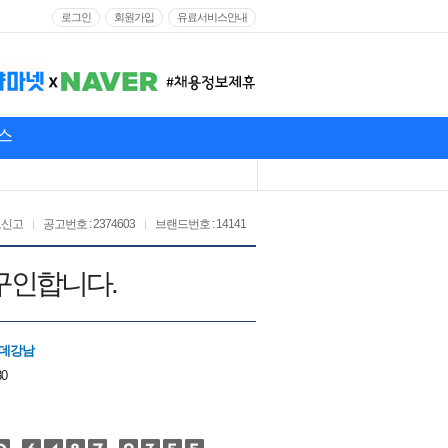
로그인
회원가입
유료서비스안내
스
고신고
공고번호 : 2374603
브랜드번호 : 14141
 구인합니다.
롯데강남
30