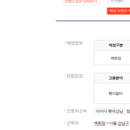
전개형태
브랜드정보 상세보기
해당 브랜드 
매장정보
매장구분
백화점
모집요강
고용분야
행사알바
근로자소속
아이더 롯데강남
점
근무지
백화점
> 서울
강남구