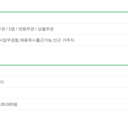
관 / 1명 / 연령무관 / 성별무관
사업무경험,채용즉시출근가능,인근 거주자
까지
00,000원