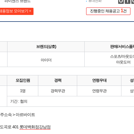
라이센스 브랜드
휴대전화
1
채용정보 모아보기 +
진행중인 채용공고
건
브랜드(상호)
판매/서비스품
스포츠/아웃도
아이더
아웃도어
모집인원
경력
연령우대
성
1명
경력무관
연령무관
성
기간 : 협의
주소속 > 아르바이트
도곡로 401
롯데백화점강남점