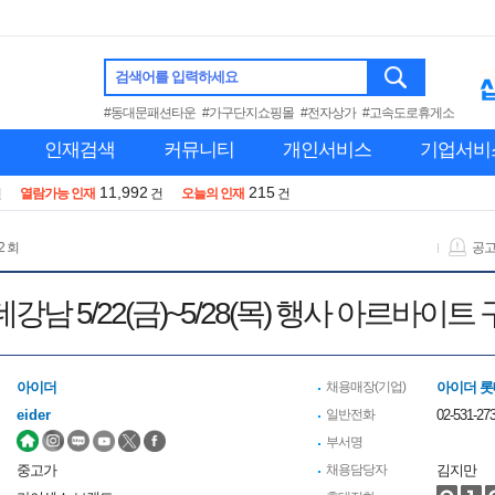
검색어를 입력하세요
#동대문패션타운
#가구단지쇼핑몰
#전자상가
#고속도로휴게소
인재검색
커뮤니티
개인서비스
기업서비
11,992
215
건
열람가능 인재
건
오늘의 인재
건
2 회
공
강남 5/22(금)~5/28(목) 행사 아르바이트
아이더
채용매장(기업)
아이더 
eider
일반전화
02-531-27
부서명
중고가
채용담당자
김지만