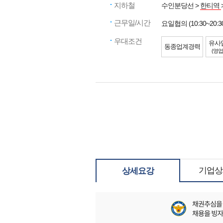
지하철
수인분당선 >
한티역
근무일/시간
요일협의 (10:30~20:3
우대조건
유사
동종업계경력
(영업
기업상
상세요강