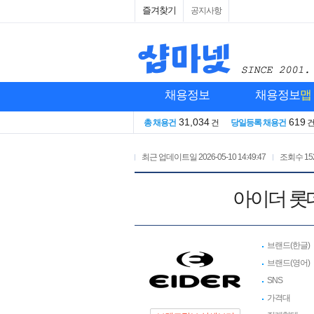
즐겨찾기
공지사항
채용정보
채용정보
맵
31,034
619
총 채용건
건
당일등록 채용건
최근 업데이트일
2026-05-10 14:49:47
조회수
15
아이더 롯데
브랜드(한글)
브랜드(영어)
SNS
가격대