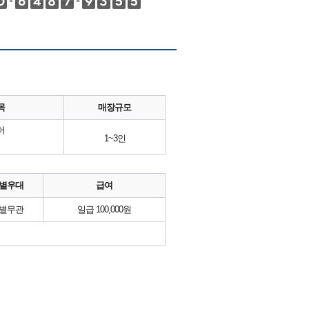
목
매장규모
어
1~3인
별우대
급여
별무관
일급 100,000원