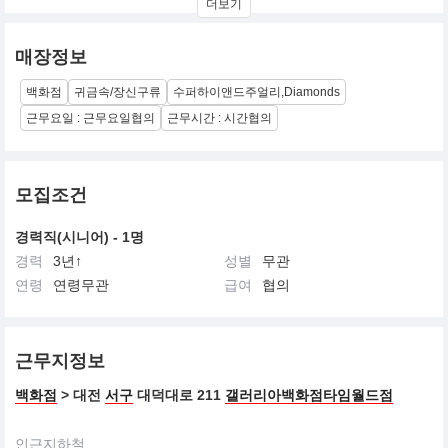
더보기
매장정보
백화점
귀금속/장신구류
수퍼하이앤드주얼리,Diamonds
근무요일 : 근무요일협의
근무시간 : 시간협의
모집조건
경력직(시니어) - 1명
경력
3년↑
성별
무관
연령
연령무관
급여
협의
근무지정보
백화점
> 대전
서구
대덕대로 211
갤러리아백화점타임월드점
인근지하철