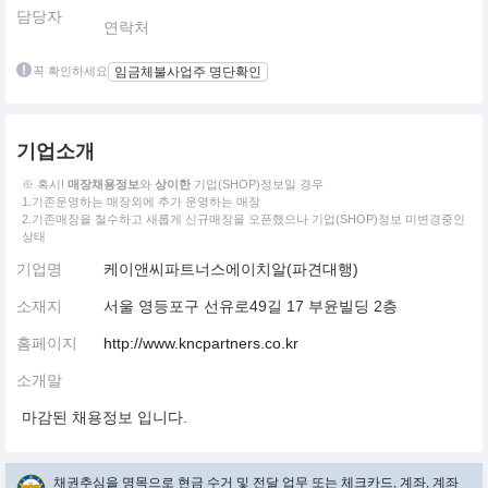
담당자
연락처
꼭 확인하세요
임금체불사업주 명단확인
기업소개
※ 혹시!
매장채용정보
와
상이한
기업(SHOP)정보일 경우
1.기존운영하는 매장외에 추가 운영하는 매장
2.기존매장을 철수하고 새롭게 신규매장을 오픈했으나 기업(SHOP)정보 미변경중인
상태
기업명
케이앤씨파트너스에이치알(파견대행)
소재지
서울 영등포구 선유로49길 17 부윤빌딩 2층
홈페이지
http://www.kncpartners.co.kr
소개말
마감된 채용정보 입니다.
채권추심을 명목으로 현금 수거 및 전달 업무 또는 체크카드, 계좌, 계좌