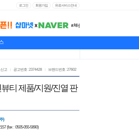
로그인
회원가입
유료서비스안내
스
고신고
공고번호 : 2374428
브랜드번호 : 27602
클린뷰티 제품/지원/진열 판
주)
157 (fax : 0505-055-5890)