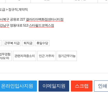
도급 > 정규직,계약직
 서북구
공원로 227
갤러리아백화점센터시티점
강남구
영동대로 513
스타필드코엑스점
제
근무복 지급
퇴직금
휴일수당
업무경험
관련자격증소지
인근 거주자
장기근무가능
/상담 외)
온라인입사지원
이메일지원
스크랩
인쇄