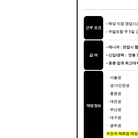
•
해당 지점 영업시간 
근무 조건
•
주말포함 주 5일 
• 매니저 : 면접시
급 여
• 신입/경력 : 연봉
• 동종 업계 최고
ㆍ서울권
ㆍ경기/인천권
ㆍ충청권
ㆍ대전권
매장 정보
ㆍ부산권
ㆍ대구권
ㆍ광주권
※전국 백화점 매장 