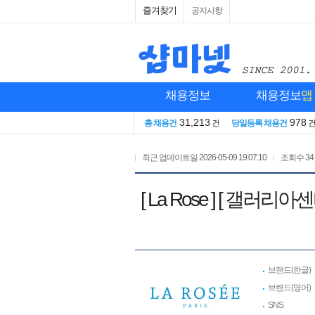
즐겨찾기
공지사항
채용정보
채용정보
맵
31,213
978
총 채용건
건
당일등록 채용건
최근 업데이트일
2026-05-09 19:07:10
조회수
34
[ La Rose ] [ 
브랜드(한글)
브랜드(영어)
SNS