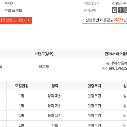
중저가
채용담당자
진효정 주
수입 브랜드
휴대전화
8777
채용정보 모아보기 +
진행중인 채용공고
건
브랜드(상호)
판매/서비스품
뷰티/화장품
몰
라로제
메이크업,LAROS
모집인원
경력
연령우대
성
1명
경력 3년↑
연령무관
성
1명
경력 2년↑
연령무관
성
1명
경력 1년↑
연령무관
성
1명
신입
연령무관
성