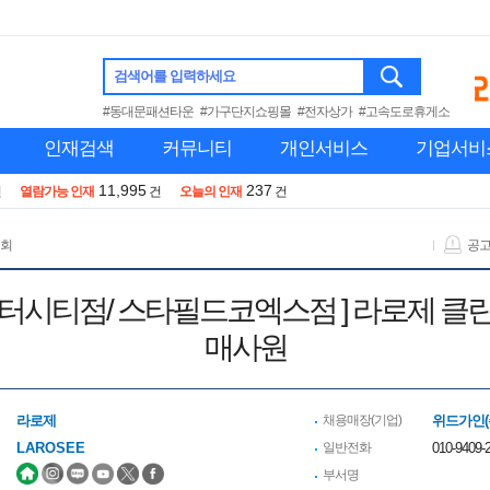
검색어를 입력하세요
#동대문패션타운
#가구단지쇼핑몰
#전자상가
#고속도로휴게소
인재검색
커뮤니티
개인서비스
기업서비
11,995
237
건
열람가능 인재
건
오늘의 인재
건
 회
공
갤러리아센터시티점/ 스타필드코엑스점 ] 라로제 
매사원
라로제
채용매장(기업)
위드가인(
LAROSEE
일반전화
010-9409-2
부서명