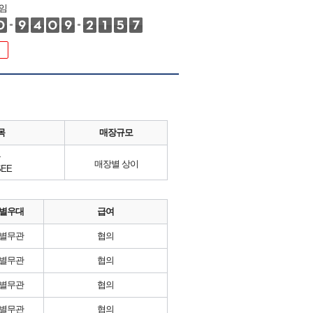
임
목
매장규모
류
매장별 상이
EE
별우대
급여
별무관
협의
별무관
협의
별무관
협의
별무관
협의