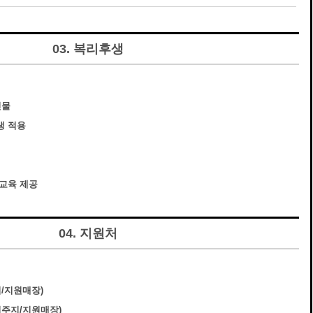
03. 복리후생
선물
생 적용
사교육 제공
04. 지원처
지/지원매장)
거주지/지원매장)