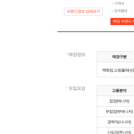
가격대
전개형태
브랜드정보 상세보기
해당 브랜드 
매장정보
매장구분
백화점,쇼핑몰/패션
모집요강
고용분야
점장(매니저)
부점장(부매니저)
경력직(시니어)
신입직(주니어)