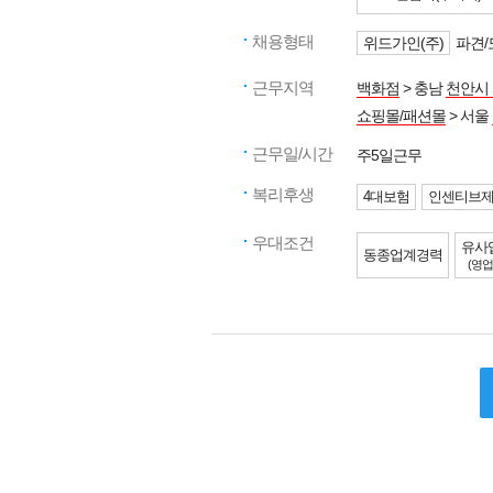
채용형태
위드가인(주)
파견/
근무지역
백화점
> 충남
천안시
쇼핑몰/패션몰
> 서울
근무일/시간
주5일근무
복리후생
4대보험
인센티브
우대조건
유사
동종업계경력
(영업