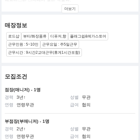
아름다워질 수 있는 향을 연구하고 있습니다.
더보기
"삶을 바꾸는 향, 향이 주는 진심을 느끼다"
매장정보
하루하루 지쳐가는 삶 속 향으로 행복을 기억하고 삶의 치유를 전달
하고자 합니다.
로드샵
뷰티/화장품류
디퓨저,향
플래그쉽&메가스토어
주인공이 되고픈 향, 기억을 불러오는 향,
사랑하는 사람과의 설렘을 줄 수 있는
근무인원 : 5~10인
근무요일 : 주5일근무
우리의 상상 속 귀중한 모든 순간을 향기로 선사합니다.
근무시간 : 9시간2교대근무(휴게1시간포함)
모집조건
점장(매니저) - 1명
경력
3년↑
성별
무관
연령
연령무관
급여
협의
부점장(부매니저) - 1명
경력
2년↑
성별
무관
연령
연령무관
급여
협의