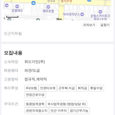
50m
크게보기
길찾기
인근지하철
모집내용
소속매장
위드가인(주)
채용형태
파견/도급
고용형태
정규직,계약직
복리후생
4대보험
인센티브제
근무복 지급
퇴직금
휴일수당
연장근로수당
우대조건
동종업계경력
유사업무경험 (영업/상담 외)
관련자격증소지
인근 거주자
장기근무가능