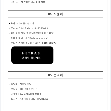
기타 사규에 준하는 복리후생 적용
04. 지원처
채용사이트 온라인 지원
문자 지원 (이름/나이/거주지/지원매장)
카카오톡 지원 (이름/나이/거주지/지원매장)
이메일 지원 ( 2021@dasimahr.com )
온라인 간편이력서 지원
(하단 이미지 클릭!!)
05. 문의처
담당자 : 진효정 주임
연락처 : 010 - 9409-2157
이메일 : 2021@dasimahr.com
실시간 상담 카톡 문의ID : kinws1219