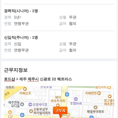
경력직(시니어) - 1명
경력
1년↑
성별
무관
연령
연령무관
급여
협의
신입직(주니어) - 1명
경력
신입
성별
무관
연령
연령무관
급여
협의
근무지정보
로드샵
> 제주
제주시
신광로 22 헤트라스