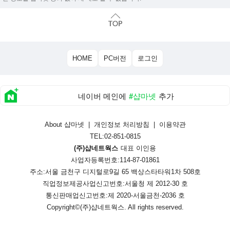
HOME
PC버전
로그인
네이버 메인에
#샵마넷
추가
About 샵마넷
|
개인정보 처리방침
|
이용약관
TEL:02-851-0815
(주)샵네트웍스
대표 이인용
사업자등록번호:114-87-01861
주소:서울 금천구 디지털로9길 65 백상스타타워1차 508호
직업정보제공사업신고번호:
서울청 제 2012-30 호
통신판매업신고번호:
제 2020-서울금천-2036 호
Copyright©
(주)샵네트웍스
. All rights reserved.