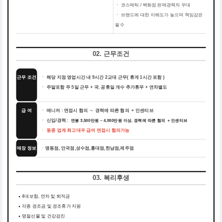
ㆍ
코스메틱 / 백화점 판매경력자 우대
ㆍ
브랜드에 대한 이해도가 높으며 책임감은
필수
02. 근무조건
근무 조건
ㆍ 해당 지점 영업시간 내 9시간 2교대 근무( 휴게 1시간 포함 )
ㆍ 주말포함 주 5일 근무 + 국. 공휴일 개수 추가휴무 + 연차별도
급 여
ㆍ 매니저 : 면접시 협의 ~ 경력에 따른 협의 + 인센티브
ㆍ 신입/경력 :
연봉 3,500만원 ~ 4,000만원 이상, 경력에 따른 협의 + 인센티브
ㆍ 동종 업계 최고대우 급여 면접시 협의가능
매장 정보
명동점, 안국점,성수점,홍대점,한남점,제주점
ㆍ
03. 복리후생
4대보험, 연차 및 퇴직금
각종 경조금 및 경조휴가 지원
명절선물 및 건강검진