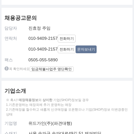
채용공고문의
담당자
진효정 주임
연락처
010-9409-2157
전화하기
010-9409-2157
전화하기
문자보내기
팩스
0505-055-5890
꼭 확인하세요
임금체불사업주 명단확인
기업소개
※ 혹시!
매장채용정보
와
상이한
기업(SHOP)정보일 경우
1.기존운영하는 매장외에 추가 운영하는 매장
2.기존매장을 철수하고 새롭게 신규매장을 오픈했으나 기업(SHOP)정보 미변경중인
상태
기업명
위드가인(주)(파견대행)
소재지
서울 송파구 송파대로49길 51 제퍼빌딩