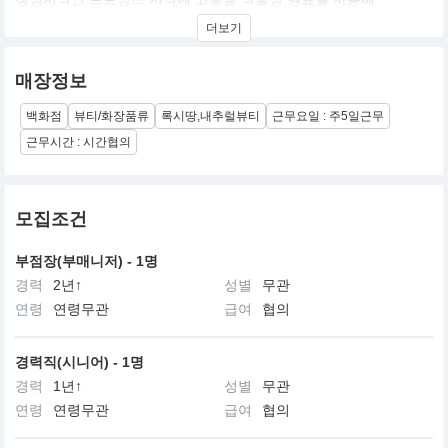
피부에 건강한 아름다움을 선사하는 웰빙 브랜드 입니다.
더보기
매장정보
백화점
뷰티/화장품류
록시땅,내추럴뷰티
근무요일 : 주5일근무
근무시간 : 시간협의
모집조건
부점장(부매니저) - 1명
경력
2년↑
성별
무관
연령
연령무관
급여
협의
경력직(시니어) - 1명
경력
1년↑
성별
무관
연령
연령무관
급여
협의