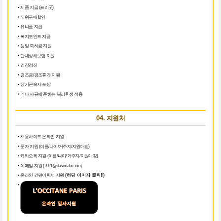
제품 지급 (프리굿)
직원구매할인
유니폼 지급
복지포인트 지급
생일 축하금 지원
단체상해보험 지원
건강검진
경조금/경조휴가 지원
장기근속자 포상
기타 사규에 준하는 복리후생 적용
04. 지원처
채용사이트 온라인 지원
문자 지원 (이름/나이/거주지/지원매장)
카카오톡 지원 (이름/나이/거주지/지원매장)
이메일 지원 (2021@dasimahr.com)
온라인 간편이력서 지원
(하단 이미지 클릭!!)