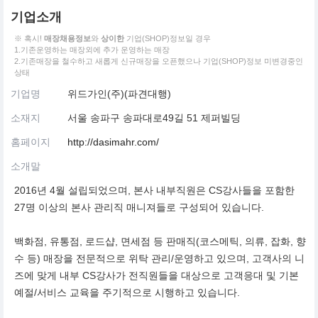
기업소개
※ 혹시!
매장채용정보
와
상이한
기업(SHOP)정보일 경우
1.기존운영하는 매장외에 추가 운영하는 매장
2.기존매장을 철수하고 새롭게 신규매장을 오픈했으나 기업(SHOP)정보 미변경중인
상태
기업명
위드가인(주)(파견대행)
소재지
서울 송파구 송파대로49길 51 제퍼빌딩
홈페이지
http://dasimahr.com/
소개말
2016년 4월 설립되었으며, 본사 내부직원은 CS강사들을 포함한
27명 이상의 본사 관리직 매니져들로 구성되어 있습니다.
백화점, 유통점, 로드샵, 면세점 등 판매직(코스메틱, 의류, 잡화, 향
수 등) 매장을 전문적으로 위탁 관리/운영하고 있으며, 고객사의 니
즈에 맞게 내부 CS강사가 전직원들을 대상으로 고객응대 및 기본
예절/서비스 교육을 주기적으로 시행하고 있습니다.