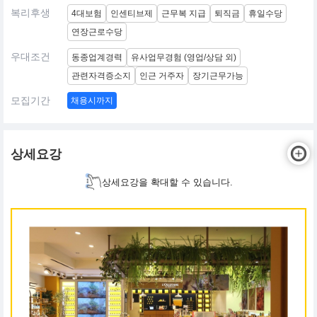
복리후생
4대보험
인센티브제
근무복 지급
퇴직금
휴일수당
연장근로수당
우대조건
동종업계경력
유사업무경험 (영업/상담 외)
관련자격증소지
인근 거주자
장기근무가능
모집기간
채용시까지
상세요강
상세요강을 확대할 수 있습니다.