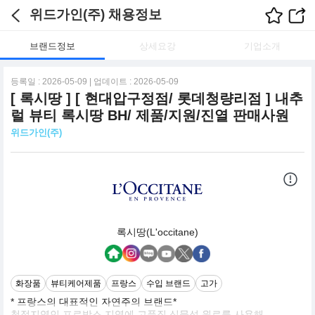
위드가인(주) 채용정보
브랜드정보
상세요강
기업소개
등록일 : 2026-05-09 | 업데이트 : 2026-05-09
[ 록시땅 ] [ 현대압구정점/ 롯데청량리점 ] 내추
럴 뷰티 록시땅 BH/ 제품/지원/진열 판매사원
위드가인(주)
록시땅(L'occitane)
화장품
뷰티케어제품
프랑스
수입 브랜드
고가
* 프랑스의 대표적인 자연주의 브랜드*
청정지역인 프로방스 지역에 고품질 식물성 원료를 사용해