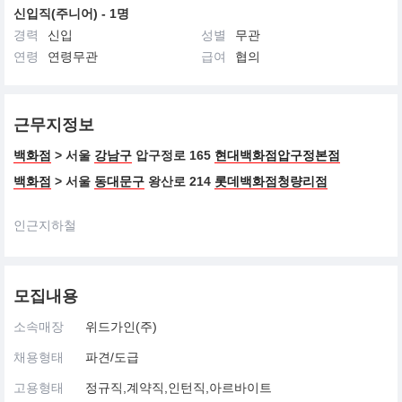
신입직(주니어) - 1명
경력
신입
성별
무관
연령
연령무관
급여
협의
근무지정보
백화점
> 서울
강남구
압구정로 165
현대백화점압구정본점
백화점
> 서울
동대문구
왕산로 214
롯데백화점청량리점
인근지하철
모집내용
소속매장
위드가인(주)
채용형태
파견/도급
고용형태
정규직,계약직,인턴직,아르바이트