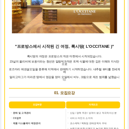
"프로방스에서 시작된 긴 여정, 록시땅( L'OCCITANE )"
록시땅의 여정은 프로방스의 작은 마켓에서 시작되었습니다.
23살의 올리비에 보쏭이라는 청년은 알람빅과작은 트럭 식물에 대한 깊은 이해와 지식만
으로
로즈마리 에센셜오일을 증류해 지역에서 판매하기 시작하였습니다. 내추럴 뷰티를 전세계
에
알리고자그가 자라온 땅에서 영감을 얻어 오일에서 비누, 크림으로 제조 범위를 넓혔습니
다.
01. 모집요강
모집부문
자격조건
ㆍ 판매 및 고객관리
ㆍ
신입 / 경력 무관 / 성격이 밝고 적극적이신 분
ㆍ CS업무
ㆍ
서비스 마인드 소지자
ㆍ 제품 디스플레이 매장관리
ㆍ
코스메틱 / 백화점 판매경력자 우대
ㆍ
브랜드에 대한 이해도가 높으며 책임감은 필수