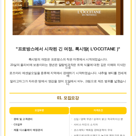
"프로방스에서 시작된 긴 여정, 록시땅( L'OCCITANE )"
록시땅의 여정은 프로방스의 작은 마켓에서 시작되었습니다.
23살의 올리비에 보쏭이라는 청년은 알람빅과작은 트럭 식물에 대한 깊은 이해와 지식만
으로
로즈마리 에센셜오일을 증류해 지역에서 판매하기 시작하였습니다. 내추럴 뷰티를 전세계
에
알리고자그가 자라온 땅에서 영감을 얻어 오일에서 비누, 크림으로 제조 범위를 넓혔습니
다.
01. 모집요강
모집부문
자격조건
ㆍ 판매 및 고객관리
ㆍ
신입 / 경력 무관 / 성격이 밝고 적극적이신 분
ㆍ CS업무
ㆍ
서비스 마인드 소지자
ㆍ 제품 디스플레이 매장관리
ㆍ
코스메틱 / 백화점 판매경력자 우대
ㆍ
브랜드에 대한 이해도가 높으며 책임감은 필수