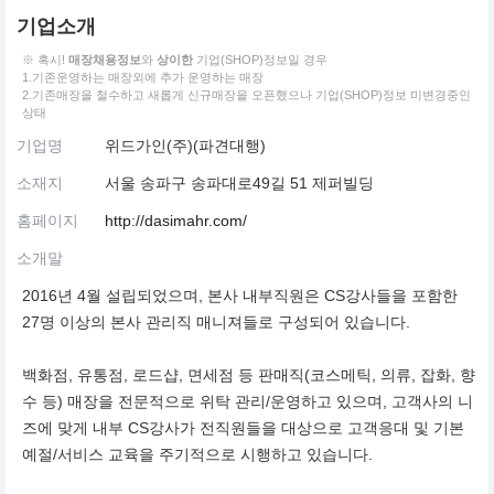
기업소개
※ 혹시!
매장채용정보
와
상이한
기업(SHOP)정보일 경우
1.기존운영하는 매장외에 추가 운영하는 매장
2.기존매장을 철수하고 새롭게 신규매장을 오픈했으나 기업(SHOP)정보 미변경중인
상태
기업명
위드가인(주)(파견대행)
소재지
서울 송파구 송파대로49길 51 제퍼빌딩
홈페이지
http://dasimahr.com/
소개말
2016년 4월 설립되었으며, 본사 내부직원은 CS강사들을 포함한
27명 이상의 본사 관리직 매니져들로 구성되어 있습니다.
백화점, 유통점, 로드샵, 면세점 등 판매직(코스메틱, 의류, 잡화, 향
수 등) 매장을 전문적으로 위탁 관리/운영하고 있으며, 고객사의 니
즈에 맞게 내부 CS강사가 전직원들을 대상으로 고객응대 및 기본
예절/서비스 교육을 주기적으로 시행하고 있습니다.