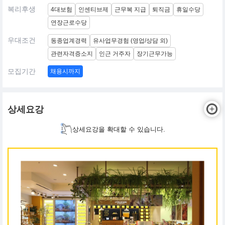
복리후생
4대보험
인센티브제
근무복 지급
퇴직금
휴일수당
연장근로수당
우대조건
동종업계경력
유사업무경험 (영업/상담 외)
관련자격증소지
인근 거주자
장기근무가능
모집기간
채용시까지
상세요강
상세요강을 확대할 수 있습니다.