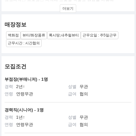
피부에 건강한 아름다움을 선사하는 웰빙 브랜드 입니다.
더보기
매장정보
백화점
뷰티/화장품류
록시땅,내추럴뷰티
근무요일 : 주5일근무
근무시간 : 시간협의
모집조건
부점장(부매니저) - 1명
경력
2년↑
성별
무관
연령
연령무관
급여
협의
경력직(시니어) - 1명
경력
1년↑
성별
무관
연령
연령무관
급여
협의