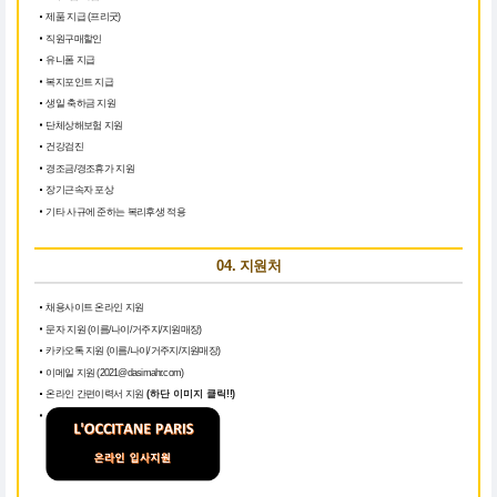
제품 지급 (프리굿)
직원구매할인
유니폼 지급
복지포인트 지급
생일 축하금 지원
단체상해보험 지원
건강검진
경조금/경조휴가 지원
장기근속자 포상
기타 사규에 준하는 복리후생 적용
04. 지원처
채용사이트 온라인 지원
문자 지원 (이름/나이/거주지/지원매장)
카카오톡 지원 (이름/나이/거주지/지원매장)
이메일 지원 (2021@dasimahr.com)
온라인 간편이력서 지원
(하단 이미지 클릭!!)