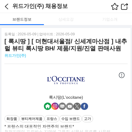
위드가인(주) 채용정보
브랜드정보
상세요강
기업소개
등록일 : 2026-05-09 | 업데이트 : 2026-05-09
[ 록시땅 ] [ 더현대서울점/ 신세계마산점 ] 내추
럴 뷰티 록시땅 BH/ 제품/지원/진열 판매사원
위드가인(주)
록시땅(L'occitane)
화장품
뷰티케어제품
프랑스
수입 브랜드
고가
* 프랑스의 대표적인 자연주의 브랜드*
청정지역인 프로방스 지역에 고품질 식물성 원료를 사용해