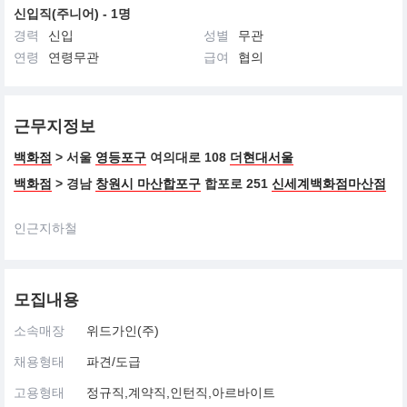
신입직(주니어) - 1명
경력
신입
성별
무관
연령
연령무관
급여
협의
근무지정보
백화점
> 서울
영등포구
여의대로 108
더현대서울
백화점
> 경남
창원시 마산합포구
합포로 251
신세계백화점마산점
인근지하철
모집내용
소속매장
위드가인(주)
채용형태
파견/도급
고용형태
정규직,계약직,인턴직,아르바이트