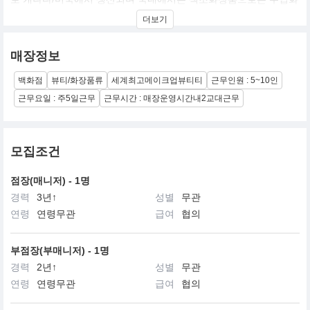
장품에도 불구하고 다소 저렴한 가격대와 뛰어난 색상, 품질로 한국
더보기
내에서의 시장규모가 커진 브랜드. 연예인 코디를 많이 하시는 분들
이 애용하는 브랜드 이기도 합니다.
매장정보
백화점
뷰티/화장품류
세계최고메이크업뷰티티
근무인원 : 5~10인
근무요일 : 주5일근무
근무시간 : 매장운영시간내2교대근무
모집조건
점장(매니저) - 1명
경력
3년↑
성별
무관
연령
연령무관
급여
협의
부점장(부매니저) - 1명
경력
2년↑
성별
무관
연령
연령무관
급여
협의