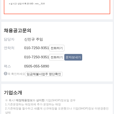
실시간 상담 카톡 문의ID : min__516
채용공고문의
담당자
신민규 주임
연락처
010-7250-9351
전화하기
010-7250-9351
전화하기
문자보내기
팩스
0505-055-5890
꼭 확인하세요
임금체불사업주 명단확인
기업소개
※ 혹시!
매장채용정보
와
상이한
기업(SHOP)정보일 경우
1.기존운영하는 매장외에 추가 운영하는 매장
2.기존매장을 철수하고 새롭게 신규매장을 오픈했으나 기업(SHOP)정보 미변경중인
상태