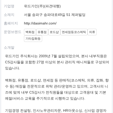
기업명
위드가인(주)(파견대행)
소재지
서울 송파구 송파대로49길 51 제퍼빌딩
홈페이지
http://dasimahr.com/
운영브랜드
백화점
유통점
로드샵
면세점등코스메틱
의류
기타잡화등
소개말
위드가인 주식회사는 2009년 7월 설립되었으며, 본사 내부직원은
CS강사들을 포함한 27명 이상의 본사 관리직 매니져들로 구성되어
있습니다.
백화점, 유통점, 로드샵, 면세점 등 판매직(코스메틱, 의류, 잡화, 향
수 등) 매장을 전문적으로 위탁 관리/운영하고 있으며, 고객사의 니
즈에 맞게 내부 CS강사가 전직원들을 대상으로 고객응대 및 기본
예절/서비스 교육을 주기적으로 시행하고 있습니다.
기업경영 컨설팅, 인사노무관리자문, HR아웃소싱, 신사업 경영자