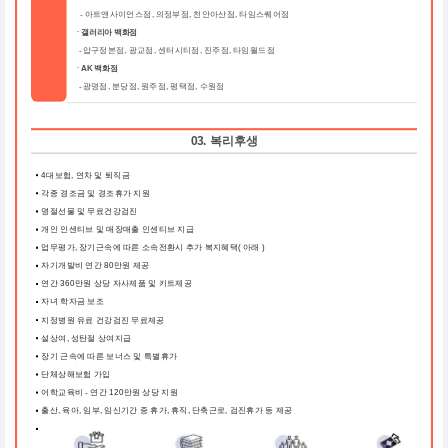
-
아트앤사이언스점, 의정부점, 천안아산점, 타임스퀘어점
ㆍ갤러리아 백화점
압구정본점, 광교점, 센터시티점, 진주점, 타임월드점
-
ㆍAK 백화점
광명점, 분당점, 원주점, 평택점, 수원점
-
03. 복리후생
4대보험, 연차 및 퇴직금
각종 경조금 및 경조휴가 지원
명절선물 및 무료건강검진
개인 인센티브 및 매장매출 인센티브 지급
업무평가, 장기근속에 따른 소속전환시 추가 복지혜택( 아래 )
자기개발비 연간 80만원 제공
연간 360만원 상당 자사제품 및 키트제공
자녀 학자금 보조
지정병원 유료 건강검진 무료제공
설상여, 성탄절 상여지급
장기 근속에 따른 보너스 및 특별휴가
단체상해보험 가입
어학교육비 - 연간 120만원 상당 지원
출산, 육아, 임부, 임신기간 중 휴가, 휴직, 단축근로, 검진휴가 등 제공