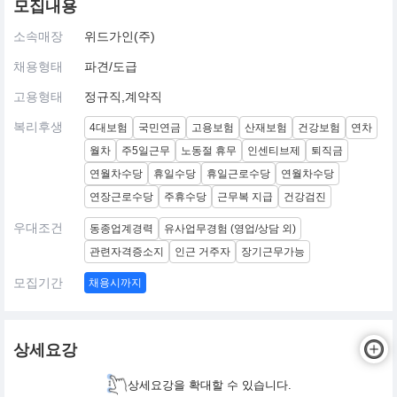
모집내용
소속매장
위드가인(주)
채용형태
파견/도급
고용형태
정규직,계약직
복리후생
4대보험
국민연금
고용보험
산재보험
건강보험
연차
월차
주5일근무
노동절 휴무
인센티브제
퇴직금
연월차수당
휴일수당
휴일근로수당
연월차수당
연장근로수당
주휴수당
근무복 지급
건강검진
우대조건
동종업계경력
유사업무경험 (영업/상담 외)
관련자격증소지
인근 거주자
장기근무가능
모집기간
채용시까지
상세요강
상세요강을 확대할 수 있습니다.