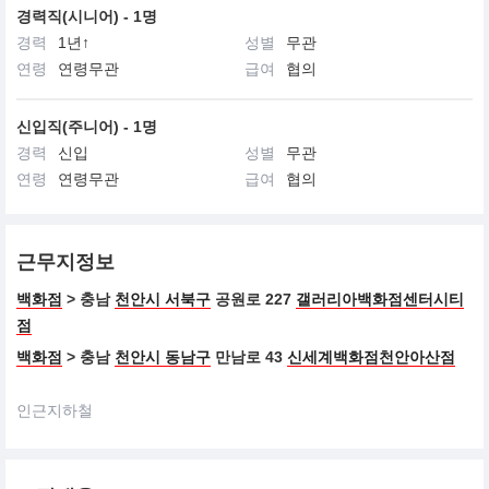
경력직(시니어) - 1명
경력
1년↑
성별
무관
연령
연령무관
급여
협의
신입직(주니어) - 1명
경력
신입
성별
무관
연령
연령무관
급여
협의
근무지정보
백화점
> 충남
천안시 서북구
공원로 227
갤러리아백화점센터시티
점
백화점
> 충남
천안시 동남구
만남로 43
신세계백화점천안아산점
인근지하철