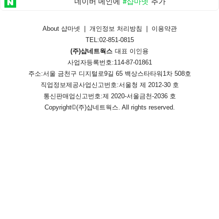
네이버 메인에
#샵마넷
추가
About 샵마넷
|
개인정보 처리방침
|
이용약관
TEL:02-851-0815
(주)샵네트웍스
대표 이인용
사업자등록번호:114-87-01861
주소:서울 금천구 디지털로9길 65 백상스타타워1차 508호
직업정보제공사업신고번호:
서울청 제 2012-30 호
통신판매업신고번호:
제 2020-서울금천-2036 호
Copyright©
(주)샵네트웍스
. All rights reserved.