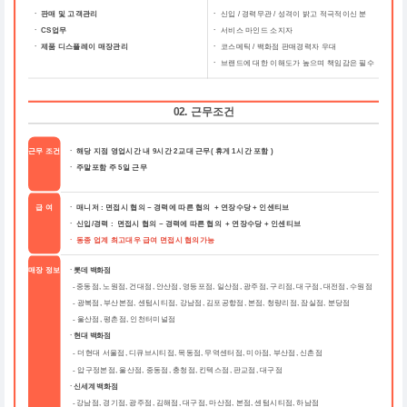
ㆍ 판매 및 고객관리
ㆍ
신입 / 경력무관 / 성격이 밝고 적극적이신 분
ㆍ CS업무
ㆍ
서비스 마인드 소지자
ㆍ 제품 디스플레이 매장관리
ㆍ
코스메틱 / 백화점 판매경력자 우대
ㆍ
브랜드에 대한 이해도가 높으며 책임감은 필수
02. 근무조건
근무 조건
ㆍ 해당 지점 영업시간 내 9시간 2교대 근무( 휴게 1시간 포함 )
ㆍ 주말포함 주 5일 근무
급 여
ㆍ 매니저 : 면접시 협의 ~ 경력에 따른 협의 + 연장수당 + 인센티브
ㆍ 신입/경력 : 면접시 협의 ~ 경력에 따른 협의 + 연장수당 + 인센티브
ㆍ 동종 업계 최고대우 급여 면접시 협의가능
매장 정보
ㆍ롯데 백화점
중동점, 노원점, 건대점, 안산점, 영등포점, 일산점, 광주점, 구리점, 대구점, 대전점, 수원점
-
-
광복점, 부산본점, 센텀시티점, 강남점, 김포공항점, 본점, 청량리점, 잠실점, 분당점
-
울산점, 평촌점, 인천터미널점
ㆍ현대 백화점
더현대 서울점, 디큐브시티점, 목동점, 무역센터점, 미아점, 부산점, 신촌점
-
-
압구정본점, 울산점, 중동점, 충청점, 킨텍스점, 판교점, 대구점
ㆍ신세계 백화점
강남점, 경기점, 광주점, 김해점, 대구점, 마산점, 본점, 센텀시티점, 하남점
-