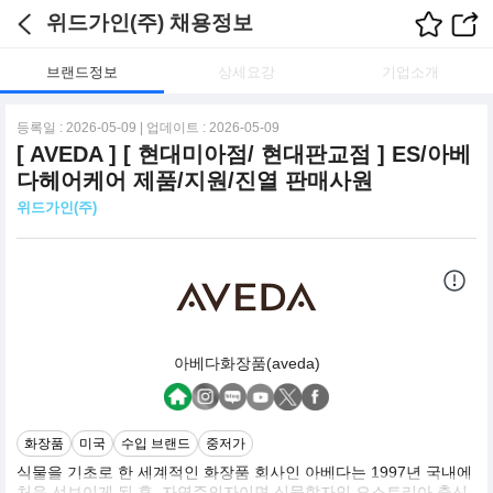
위드가인(주) 채용정보
브랜드정보
상세요강
기업소개
등록일 : 2026-05-09 | 업데이트 : 2026-05-09
[ AVEDA ] [ 현대미아점/ 현대판교점 ] ES/아베
다헤어케어 제품/지원/진열 판매사원
위드가인(주)
아베다화장품(aveda)
화장품
미국
수입 브랜드
중저가
식물을 기초로 한 세계적인 화장품 회사인 아베다는 1997년 국내에
처음 선보이게 된 후. 자연주의자이면 식물학자인 오스트리아 출신