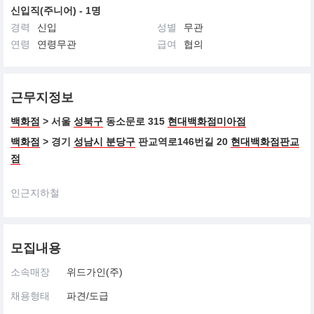
신입직(주니어) - 1명
경력
신입
성별
무관
연령
연령무관
급여
협의
근무지정보
백화점
> 서울
성북구
동소문로 315
현대백화점미아점
백화점
> 경기
성남시 분당구
판교역로146번길 20
현대백화점판교
점
인근지하철
모집내용
소속매장
위드가인(주)
채용형태
파견/도급