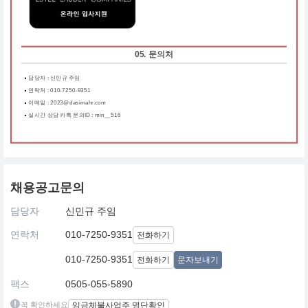
05. 문의처
담당자 : 신민규 주임
연락처 : 010-7250-9351
이메일 : 2023@dasimahr.com
실시간 상담 카톡 문의ID : min__516
채용공고문의
담당자
신민규 주임
연락처
010-7250-9351
전화하기
010-7250-9351
전화하기
문자보내기
팩스
0505-055-5890
꼭 확인하세요
임금체불사업주 명단확인