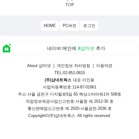
HOME
PC버전
로그인
네이버 메인에
#샵마넷
추가
About 샵마넷
|
개인정보 처리방침
|
이용약관
TEL:02-851-0815
(주)샵네트웍스
대표 이인용
사업자등록번호:114-87-01861
주소:서울 금천구 디지털로9길 65 백상스타타워1차 508호
직업정보제공사업신고번호:
서울청 제 2012-30 호
통신판매업신고번호:
제 2020-서울금천-2036 호
Copyright©
(주)샵네트웍스
. All rights reserved.