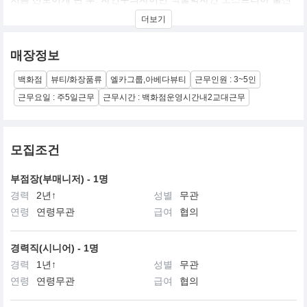
호스트 레켈바커의 창업정신을 바탕으로 우리가 살고 있는 이 세계
더보기
를 보호한다라는 아베다의 미션을 실천하기 위해, 아베다가 생산하
는 제품들로부터 사회에 환원하는 여러 봉사 활동들까지 다양한 방
법을 통해 사업을 펼쳐 나가고 있으며, 미의 영역에서 뿐만이 아닌
매장정보
모든 면에서 환경에 대한 책임을 다하는 기업의 본보기를 세우기 위
해 노력하고 있습니다.
백화점
뷰티/화장품류
엘카그룹,아베다뷰티
근무인원 : 3~5인
근무요일 : 주5일근무
근무시간 : 백화점운영시간내2교대근무
모집조건
부점장(부매니저) - 1명
경력
2년↑
성별
무관
연령
연령무관
급여
협의
경력직(시니어) - 1명
경력
1년↑
성별
무관
연령
연령무관
급여
협의