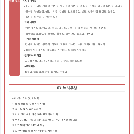
매장 정보
ㆍ롯데 백화점
중동점, 노원점, 건대점, 안산점, 영등포점, 일산점, 광주점, 구리점, 대구점, 대전점, 수원점
-
-
광복점, 부산본점, 센텀시티점, 강남점, 김포공항점, 본점, 청량리점, 잠실점, 분당점
-
울산점, 평촌점, 인천터미널점
ㆍ현대 백화점
더현대 서울점, 디큐브시티점, 목동점, 무역센터점, 미아점, 부산점, 신촌점
-
-
압구정본점, 울산점, 중동점, 충청점, 킨텍스점, 판교점, 대구점
ㆍ신세계 백화점
강남점, 경기점, 광주점, 김해점, 대구점, 마산점, 본점, 센텀시티점, 하남점
-
-
아트앤사이언스점, 의정부점, 천안아산점, 타임스퀘어점
ㆍ갤러리아 백화점
압구정본점, 광교점, 센터시티점, 진주점, 타임월드점
-
ㆍAK 백화점
광명점, 분당점, 원주점, 평택점, 수원점
-
03. 복리후생
4대보험, 연차 및 퇴직금
각종 경조금 및 경조휴가 지원
명절선물 및 무료건강검진
개인 인센티브 및 매장매출 인센티브 지급
업무평가, 장기근속에 따른 소속전환시 추가 복지혜택( 아래 )
자기개발비 연간 80만원 제공
연간 360만원 상당 자사제품 및 키트제공