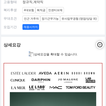
고용형태
정규직,계약직
복리후생
4대보험
퇴직금
인센티브제
우대조건
인근 거주자
장기근무가능
유사업무경험 (영업/상담 외)
모집기간
채용시까지
상세요강
상세요강을 확대할 수 있습니다.