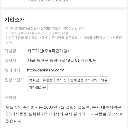
기업소개
※ 혹시!
매장채용정보
와
상이한
기업(SHOP)정보일 경우
1.기존운영하는 매장외에 추가 운영하는 매장
2.기존매장을 철수하고 새롭게 신규매장을 오픈했으나 기업(SHOP)정보 미변경중인
상태
기업명
위드가인(주)(파견대행)
소재지
서울 송파구 송파대로49길 51 제퍼빌딩
홈페이지
http://dasimahr.com/
운영브랜드
백화점
유통점
로드샵
면세점등코스메틱
의류
기타잡화등
소개말
위드가인 주식회사는 2009년 7월 설립되었으며, 본사 내부직원은
CS강사들을 포함한 27명 이상의 본사 관리직 매니져들로 구성되어
있습니다.