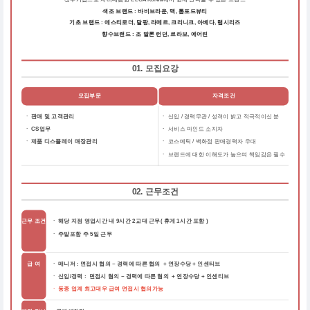
색조 브랜드 : 바비브라운, 맥, 톰포드뷰티
기초 브랜드 : 에스티로더, 달팡, 라메르, 크리니크, 아베다, 랩시리즈
향수브랜드 : 조 말론 런던, 르라보, 에어린
01. 모집요강
모집부문
자격조건
ㆍ 판매 및 고객관리
ㆍ
신입 / 경력무관 / 성격이 밝고 적극적이신 분
ㆍ CS업무
ㆍ
서비스 마인드 소지자
ㆍ 제품 디스플레이 매장관리
ㆍ
코스메틱 / 백화점 판매경력자 우대
ㆍ
브랜드에 대한 이해도가 높으며 책임감은 필수
02. 근무조건
근무 조건
ㆍ 해당 지점 영업시간 내 9시간 2교대 근무( 휴게 1시간 포함 )
ㆍ 주말포함 주 5일 근무
급 여
ㆍ 매니저 : 면접시 협의 ~ 경력에 따른 협의 + 연장수당 + 인센티브
ㆍ 신입/경력 : 면접시 협의 ~ 경력에 따른 협의 + 연장수당 + 인센티브
ㆍ 동종 업계 최고대우 급여 면접시 협의가능