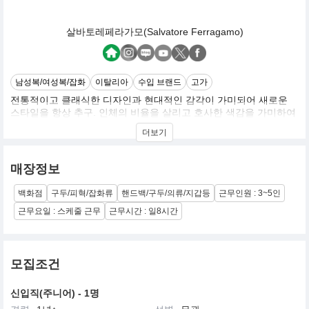
살바토레페라가모(Salvatore Ferragamo)
남성복/여성복/잡화
이탈리아
수입 브랜드
고가
전통적이고 클래식한 디자인과 현대적인 감각이 가미되어 새로운
스타일을 항상 추구. 인체의 비율을 살리고 호사한 색감을 가미하여
페라가모 특유의 편안하고 자연스러우며 우아한 스타일을 표현함
더보기
매장정보
백화점
구두/피혁/잡화류
핸드백/구두/의류/지갑등
근무인원 : 3~5인
근무요일 : 스케줄 근무
근무시간 : 일8시간
모집조건
신입직(주니어) - 1명