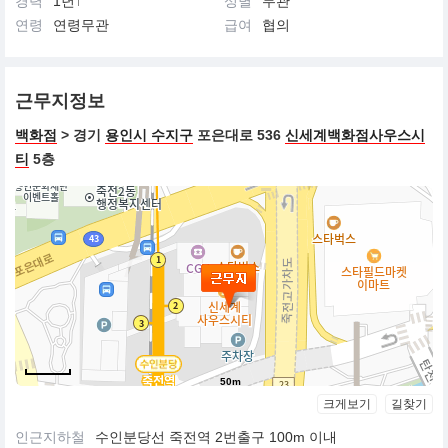
경력
1년↑
성별
무관
연령
연령무관
급여
협의
근무지정보
백화점
> 경기
용인시 수지구
포은대로 536
신세계백화점사우스시
티
5층
50m
크게보기
길찾기
인근지하철
수인분당선 죽전역 2번출구 100m 이내