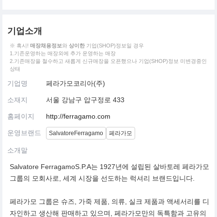
기업소개
※ 혹시!
매장채용정보
와
상이한
기업(SHOP)정보일 경우
1.기존운영하는 매장외에 추가 운영하는 매장
2.기존매장을 철수하고 새롭게 신규매장을 오픈했으나 기업(SHOP)정보 미변경중인
상태
기업명
페라가모코리아(주)
소재지
서울 강남구 압구정로 433
홈페이지
http://ferragamo.com
운영브랜드
SalvatoreFerragamo
페라가모
소개말
Salvatore FerragamoS.P.A는 1927년에 설립된 살바토레 페라가모
그룹의 모회사로, 세계 시장을 선도하는 럭셔리 브랜드입니다.
페라가모 그룹은 슈즈, 가죽 제품, 의류, 실크 제품과 액세서리를 디
자인하고 생산해 판매하고 있으며, 페라가모만의 독특함과 고유의