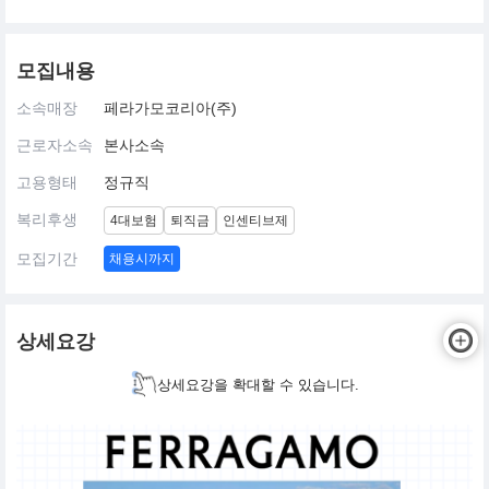
모집내용
소속매장
페라가모코리아(주)
근로자소속
본사소속
고용형태
정규직
복리후생
4대보험
퇴직금
인센티브제
모집기간
채용시까지
상세요강
상세요강을 확대할 수 있습니다.