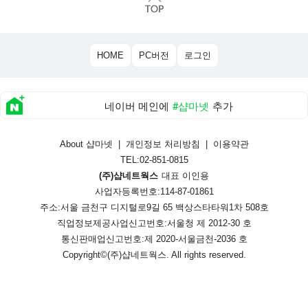
HOME
PC버전
로그인
네이버 메인에
#샵마넷
추가
About 샵마넷
|
개인정보 처리방침
|
이용약관
TEL:02-851-0815
(주)샵네트웍스
대표 이인용
사업자등록번호:114-87-01861
주소:서울 금천구 디지털로9길 65 백상스타타워1차 508호
직업정보제공사업신고번호:
서울청 제 2012-30 호
통신판매업신고번호:
제 2020-서울금천-2036 호
Copyright©
(주)샵네트웍스
. All rights reserved.