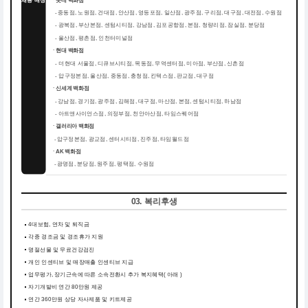
채용 매장
ㆍ롯데 백화점
중동점, 노원점, 건대점, 안산점, 영등포점, 일산점, 광주점, 구리점, 대구점, 대전점, 수원점
-
-
광복점, 부산본점, 센텀시티점, 강남점, 김포공항점, 본점, 청량리점, 잠실점, 분당점
-
울산점, 평촌점, 인천터미널점
ㆍ현대 백화점
더현대 서울점, 디큐브시티점, 목동점, 무역센터점, 미아점, 부산점, 신촌점
-
-
압구정본점, 울산점, 중동점, 충청점, 킨텍스점, 판교점, 대구점
ㆍ신세계 백화점
강남점, 경기점, 광주점, 김해점, 대구점, 마산점, 본점, 센텀시티점, 하남점
-
-
아트앤사이언스점, 의정부점, 천안아산점, 타임스퀘어점
ㆍ갤러리아 백화점
압구정본점, 광교점, 센터시티점, 진주점, 타임월드점
-
ㆍAK 백화점
광명점, 분당점, 원주점, 평택점, 수원점
-
03. 복리후생
4대보험, 연차 및 퇴직금
각종 경조금 및 경조휴가 지원
명절선물 및 무료건강검진
개인 인센티브 및 매장매출 인센티브 지급
업무평가, 장기근속에 따른 소속전환시 추가 복지혜택( 아래 )
자기개발비 연간 80만원 제공
연간 360만원 상당 자사제품 및 키트제공