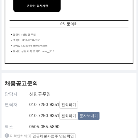
05. 문의처
담당자 : 신민규 주임
연락처 : 010-7250-9351
이메일 : 2023@dasimahr.com
실시간 상담 카톡 문의ID : min__516
채용공고문의
담당자
신민규주임
연락처
010-7250-9351
전화하기
010-7250-9351
전화하기
문자보내기
팩스
0505-055-5890
꼭 확인하세요
임금체불사업주 명단확인