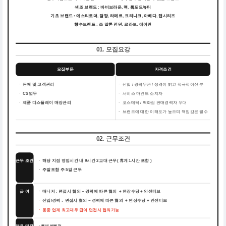
색조 브랜드 : 바비브라운, 맥, 톰포드뷰티
기초 브랜드 : 에스티로더, 달팡, 라메르, 크리니크, 아베다, 랩시리즈
향수브랜드 : 조 말론 런던, 르라보, 에어린
01. 모집요강
모집부문
자격조건
ㆍ 판매 및 고객관리
ㆍ
신입 / 경력무관 / 성격이 밝고 적극적이신 분
ㆍ CS업무
ㆍ
서비스 마인드 소지자
ㆍ 제품 디스플레이 매장관리
ㆍ
코스메틱 / 백화점 판매경력자 우대
ㆍ
브랜드에 대한 이해도가 높으며 책임감은 필수
02. 근무조건
근무 조건
ㆍ 해당 지점 영업시간 내 9시간 2교대 근무( 휴게 1시간 포함 )
ㆍ 주말포함 주 5일 근무
급 여
ㆍ 매니저 : 면접시 협의 ~ 경력에 따른 협의 + 연장수당 + 인센티브
ㆍ 신입/경력 : 면접시 협의 ~ 경력에 따른 협의 + 연장수당 + 인센티브
ㆍ 동종 업계 최고대우 급여 면접시 협의가능