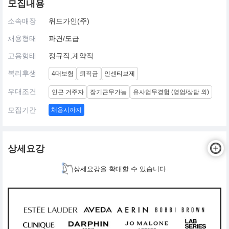
모집내용
소속매장
위드가인(주)
채용형태
파견/도급
고용형태
정규직,계약직
복리후생
4대보험
퇴직금
인센티브제
우대조건
인근 거주자
장기근무가능
유사업무경험 (영업/상담 외)
모집기간
채용시까지
상세요강
상세요강을 확대할 수 있습니다.