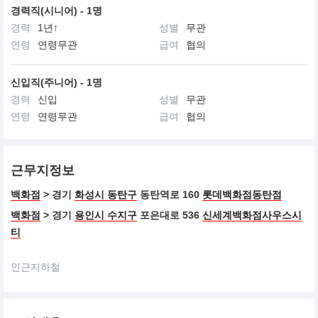
경력직(시니어) - 1명
경력
1년↑
성별
무관
연령
연령무관
급여
협의
신입직(주니어) - 1명
경력
신입
성별
무관
연령
연령무관
급여
협의
근무지정보
백화점
> 경기
화성시 동탄구
동탄역로 160
롯데백화점동탄점
백화점
> 경기
용인시 수지구
포은대로 536
신세계백화점사우스시
티
인근지하철