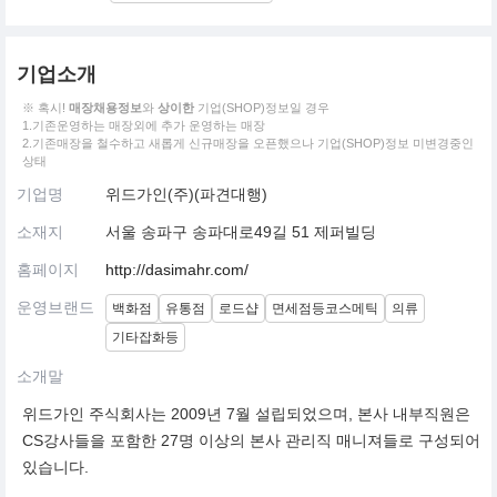
기업소개
※ 혹시!
매장채용정보
와
상이한
기업(SHOP)정보일 경우
1.기존운영하는 매장외에 추가 운영하는 매장
2.기존매장을 철수하고 새롭게 신규매장을 오픈했으나 기업(SHOP)정보 미변경중인
상태
기업명
위드가인(주)(파견대행)
소재지
서울 송파구 송파대로49길 51 제퍼빌딩
홈페이지
http://dasimahr.com/
운영브랜드
백화점
유통점
로드샵
면세점등코스메틱
의류
기타잡화등
소개말
위드가인 주식회사는 2009년 7월 설립되었으며, 본사 내부직원은
CS강사들을 포함한 27명 이상의 본사 관리직 매니져들로 구성되어
있습니다.