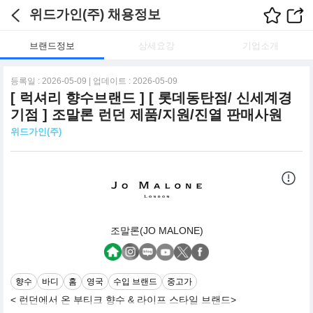
위드가인(주) 채용정보
브랜드정보
상세요강
기업소개
등록일 : 2026-05-09 | 업데이트 : 2026-05-09
[ 럭셔리 향수브랜드 ] [ 롯데동탄점/ 신세계경
기점 ] 조말론 런던 제품/지원/진열 판매사원
위드가인(주)
조말론(JO MALONE)
향수
바디
홈
영국
수입 브랜드
중고가
< 런던에서 온 부티크 향수 & 라이프 스타일 브랜드>