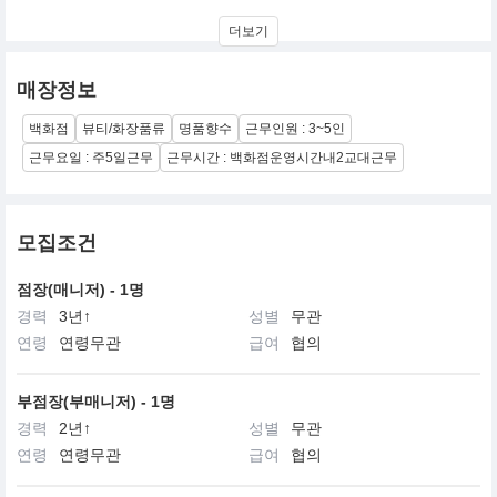
조 말론은 영국 전통을 현대적으로 계승하고 있는 브랜드입니다.
더보기
절제된 스타일, 참신한 세련미,
우아하면서도 은근한 과감함,
매장정보
유행을 타지 않는 고상함,
그러면서도 항상 위트와 기발한 매력을 갖추고 있음.
백화점
뷰티/화장품류
명품향수
근무인원 : 3~5인
근무요일 : 주5일근무
근무시간 : 백화점운영시간내2교대근무
모집조건
점장(매니저) - 1명
경력
3년↑
성별
무관
연령
연령무관
급여
협의
부점장(부매니저) - 1명
경력
2년↑
성별
무관
연령
연령무관
급여
협의