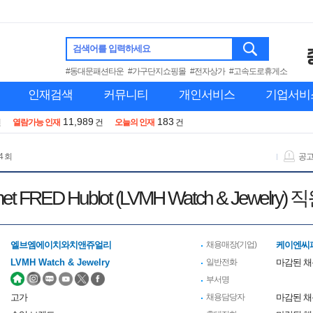
검색어를 입력하세요
#동대문패션타운
#가구단지쇼핑몰
#전자상가
#고속도로휴게소
인재검색
커뮤니티
개인서비스
기업서비
11,989
183
건
열람가능 인재
건
오늘의 인재
건
4 회
공
et FRED Hublot (LVMH Watch & Jewelry)
엘브엠에이치와치앤쥬얼리
채용매장(기업)
케이엔씨
LVMH Watch & Jewelry
일반전화
마감된 
부서명
고가
채용담당자
마감된 