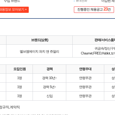
수입 브랜드
휴대전화
마감된 
23
채용정보 모아보기 +
진행중인 채용공고
건
브랜드(상호)
판매/서비스품
귀금속/장신구
엘브엠에이치 와치 앤 쥬얼리
Chaumet,FRED,Hublot
모집인원
경력
연령우대
성
1명
경력 10년↑
연령무관
성
1명
경력 5년↑
연령무관
성
1명
신입
연령무관
성
 정규직,계약직