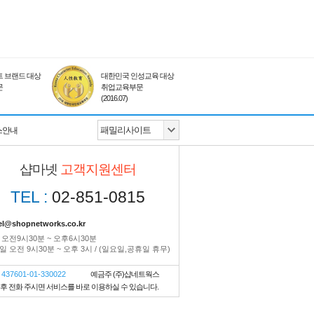
 브랜드 대상
대한민국 인성교육 대상
문
취업교육부문
(2016.07)
스안내
샵마넷
고객지원센터
TEL :
02-851-0815
el@shopnetworks.co.kr
 오전9시30분 ~ 오후6시30분
 오전 9시30분 ~ 오후 3시 / (일요일,공휴일 휴무)
437601-01-330022
예금주 (주)샵네트웍스
금후 전화 주시면 서비스를 바로 이용하실 수 있습니다.