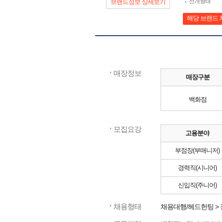
전개형태
브랜드정보 상세보기
해당 브랜드 
매장정보
매장구분
백화점
모집요강
고용분야
부점장(부매니저)
경력직(시니어)
신입직(주니어)
채용형태
채용대행/헤드헌팅 >