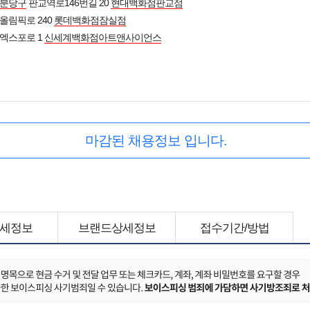
 분당구
판교역로146번길 20
현대백화점판교점
올림픽로 240
롯데백화점잠실점
엑스포로 1
신세계백화점아트앤사이언스
마감된 채용정보 입니다.
세정보
브랜드상세정보
접수기간/방법