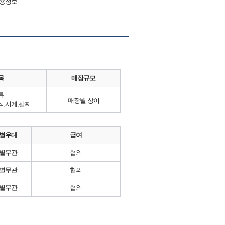
채용정보
목
매장규모
류
매장별 상이
,보석,시계,팔찌
별우대
급여
별무관
협의
별무관
협의
별무관
협의