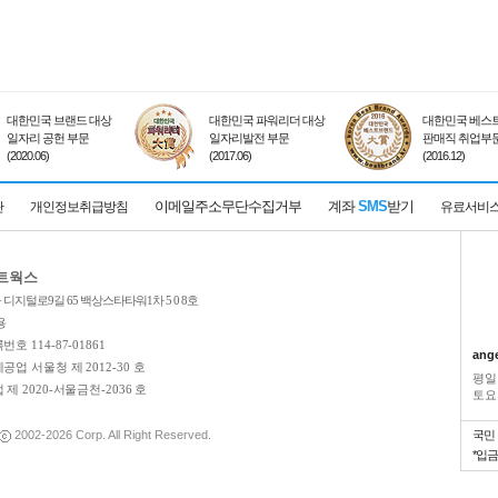
대한민국 브랜드 대상
대한민국 파워리더 대상
대한민국 베스트
일자리 공헌 부문
일자리발전 부문
판매직 취업부
(2020.06)
(2017.06)
(2016.12)
이메일주소무단수집거부
계좌
SMS
받기
관
개인정보취급방침
유료서비
네트웍스
디지털로9길 65 백상스타타워1차 5 0 8호
용
호 114-87-01861
ang
업 서울청 제 2012-30 호
평일
제 2020-서울금천-2036 호
토요일
2002-2026
Corp. All Right Reserved.
국민
*입