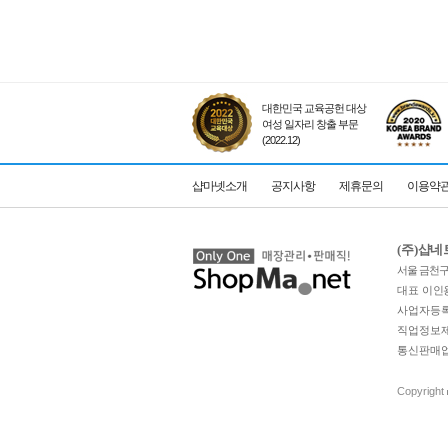
대한민국 교육공헌 대상
여성 일자리 창출 부문
(2022.12)
샵마넷소개
공지사항
제휴문의
이용약
(주)샵
서울 금천구 
대표 이인
사업자등록번
직업정보제공
통신판매업 
Copyright