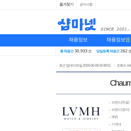
즐겨찾기
공지사항
채용정보
채용정보
맵
30,933
262
총 채용건
건
당일등록 채용건
최근 업데이트일
2026-05-09 20:48:51
조회수
19
Chaum
브랜드(한글)
브랜드(영어)
SNS
가격대