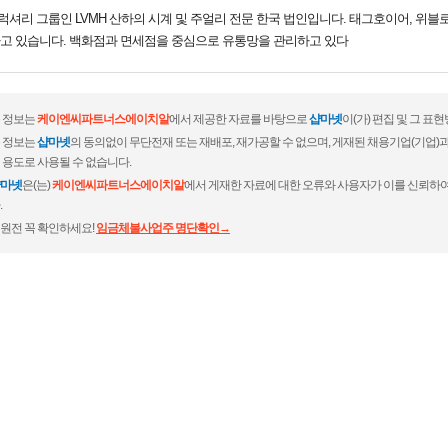
리 그룹인 LVMH 산하의 시계 및 주얼리 전문 한국 법인입니다. 태그호이어, 위블
고 있습니다. 백화점과 면세점을 중심으로 유통망을 관리하고 있다
 정보는
케이엔씨파트너스에이치알
에서 제공한 자료를 바탕으로
샵마넷
이(가) 편집 및 그 
 정보는
샵마넷
의 동의없이 무단전재 또는 재배포, 재가공할 수 없으며, 게재된 채용기업(기업
 용도로 사용될 수 없습니다.
마넷
은(는)
케이엔씨파트너스에이치알
에서 게재한 자료에 대한 오류와 사용자가 이를 신뢰하여
.
원전 꼭 확인하세요!
임금체불사업주 명단확인→