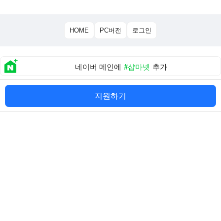
HOME
PC버전
로그인
네이버 메인에
#샵마넷
추가
About 샵마넷
|
개인정보 처리방침
|
이용약관
지원하기
TEL:02-851-0815
(주)샵네트웍스
대표 이인용
사업자등록번호:114-87-01861
주소:서울 금천구 디지털로9길 65 백상스타타워1차 508호
직업정보제공사업신고번호:
서울청 제 2012-30 호
통신판매업신고번호:
제 2020-서울금천-2036 호
Copyright©
(주)샵네트웍스
. All rights reserved.