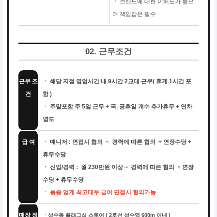
ㆍ
브랜드에 대한 이해도가 높으
며 책임감은 필수
02. 근무조건
근무 조
ㆍ 해당 지점 영업시간 내 9시간 2교대 근무( 휴게 1시간 포
건
함 )
ㆍ 주말포함 주 5일 근무 + 국. 공휴일 개수 추가휴무 + 연차
별도
급 여
ㆍ 매니저 : 면접시 협의 ~ 경력에 따른 협의 + 연장수당 +
휴무수당
ㆍ 신입/경력 : 월 230만원 이상 ~ 경력에 따른 협의 + 연장
수당 + 휴무수당
ㆍ 동종 업계 최고대우 급여 면접시 협의가능
매장 정
ㆍ성수동 플래그십 스토어 ( 2호선 성수역 600m 이내 )