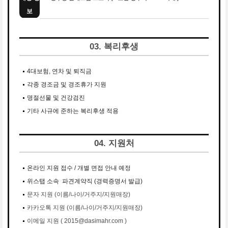
보
03. 복리후생
4대보험, 연차 및 퇴직금
각종 경조금 및 경조휴가 지원
명절선물 및 건강검진
기타 사규에 준하는 복리후생 적용
04. 지원처
온라인 지원 접수 / 개별 면접 안내 예정
위스탭 소속 파견계약직 (경력증명서 발급)
문자 지원 (이름/나이/거주지/지원매장)
카카오톡 지원 (이름/나이/거주지/지원매장)
이메일 지원 ( 2015@dasimahr.com
)