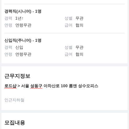
경력직(시니어) - 1명
경력
1년↑
성별
무관
연령
연령무관
급여
협의
신입직(주니어) - 1명
경력
신입
성별
무관
연령
연령무관
급여
협의
근무지정보
로드샵
> 서울
성동구
아차산로 100 롬앤 성수오피스
인근지하철
모집내용