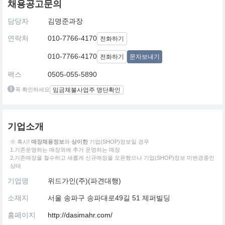
채용공고문의
담당자
김명준과장
연락처
010-7766-4170
전화하기
010-7766-4170
전화하기
문자보내기
팩스
0505-055-5890
꼭 확인하세요
임금체불사업주 명단확인
기업소개
※ 혹시!
매장채용정보
와
상이한
기업(SHOP)정보일 경우
1.기존운영하는 매장외에 추가 운영하는 매장
2.기존매장을 철수하고 새롭게 신규매장을 오픈했으나 기업(SHOP)정보 미변경중인
상태
기업명
위드가인(주)(파견대행)
소재지
서울 송파구 송파대로49길 51 제퍼빌딩
홈페이지
http://dasimahr.com/