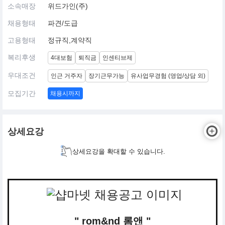
소속매장
위드가인(주)
채용형태
파견/도급
고용형태
정규직,계약직
복리후생
4대보험
퇴직금
인센티브제
우대조건
인근 거주자
장기근무가능
유사업무경험 (영업/상담 외)
모집기간
채용시까지
상세요강
상세요강을 확대할 수 있습니다.
" rom&nd 롬앤 "