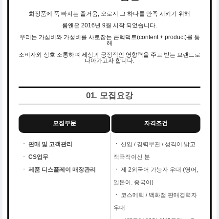
화장품에 푹 빠지는 즐거움, 오로지 그 하나를 만족 시키기 위해
롬앤은 2016년 9월 시작 되었습니다.
우리는 가심비와 가성비를 사로잡는 콘텍덕트(content + product)를 통
해
소비자와 상호 소통하며 세상과 긍정적인 영향력을 주고 받는 브랜드로
나아가고자 합니다.
01. 모집요강
모집부문
자격조건
ㆍ 판매 및 고객관리
ㆍ
신입 / 경력무관 / 성격이 밝고
ㆍ CS업무
적극적이신 분
ㆍ 제품 디스플레이 매장관리
ㆍ
제 2외국어 가능자 우대 (영어,
일본어, 중국어)
ㆍ
코스메틱 / 백화점 판매경력자
우대