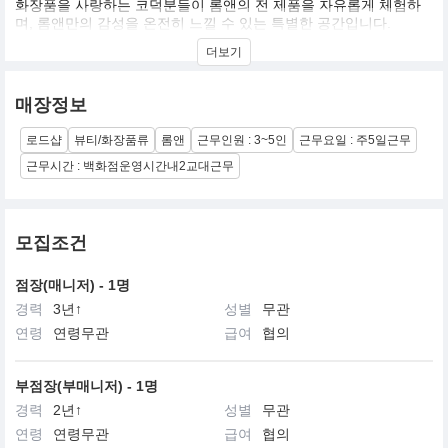
화장품을 사랑하는 코덕분들이 롬앤의 전 제품을 자유롭게 체험하
며, 롬앤만의 감성을 온전히 느낄 수 있는 특별한 공간입니다.
다양한 소통과 체험을 통해 롬앤의 영감을 받고 즐길 수 있도록 풍성
더보기
한 콘텐츠를 제공하며, 앞으로도 고객 중심의 경험으로 가득 채워나
가고자 합니다.
매장정보
로드샵
뷰티/화장품류
롬앤
근무인원 : 3~5인
근무요일 : 주5일근무
근무시간 : 백화점운영시간내2교대근무
모집조건
점장(매니저) - 1명
경력
3년↑
성별
무관
연령
연령무관
급여
협의
부점장(부매니저) - 1명
경력
2년↑
성별
무관
연령
연령무관
급여
협의