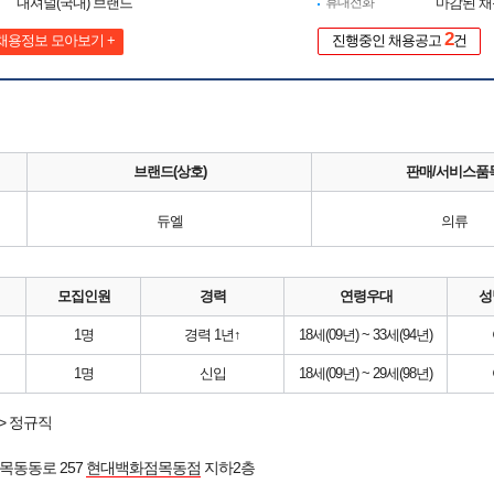
내셔널(국내) 브랜드
휴대전화
마감된 
2
채용정보 모아보기 +
진행중인 채용공고
건
브랜드(상호)
판매/서비스품
듀엘
의류
모집인원
경력
연령우대
성
1명
경력 1년↑
18세(09년) ~ 33세(94년)
1명
신입
18세(09년) ~ 29세(98년)
> 정규직
목동동로 257
현대백화점목동점
지하2층