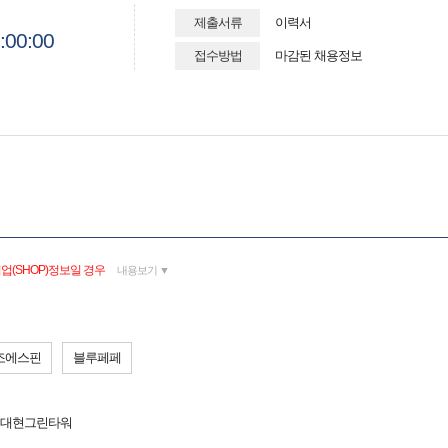
제출서류
이력서
:00:00
접수방법
마감된 채용정보
업(SHOP)정보일 경우
내용보기 ▼
조에스핀
블루페페
9 대현그린타워