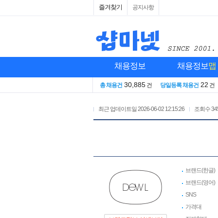
즐겨찾기
공지사항
채용정보
채용정보
맵
30,885
22
총 채용건
건
당일등록 채용건
건
최근 업데이트일
2026-06-02 12:15:26
조회수
34
브랜드(한글)
브랜드(영어)
SNS
가격대