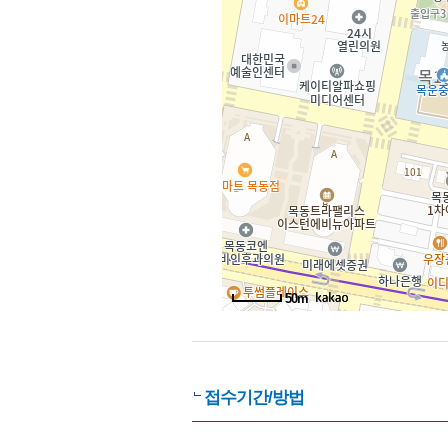
50m
접수기간/방법