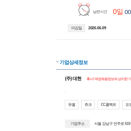
0일
00
남은시간
마감일
2026.06.09
기업상세정보
(주) 대현
혹시! 매장채용정보와 상이한 기
.
듀엘
쥬크
CC콜렉트
모
기업주소
서울 강남구 언주로 61