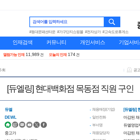
검색어를 입력하세요
#동대문패션타운
#가구단지쇼핑몰
#전자상가
#고속도로휴게소
인재검색
커뮤니티
개인서비스
기업서비
11,989
174
열람가능 인재
건
오늘의 인재
건
5 회
공
[듀엘링] 현대백화점 목동점 직원 구인
듀엘
채용매장(기업)
[듀엘링]
DEWL
일반전화
마감된 
부서명
듀엘영업
중고가
채용담당자
마감된 