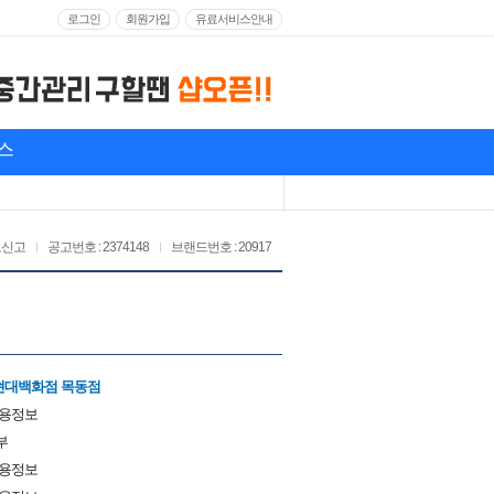
로그인
회원가입
유료서비스안내
스
고신고
공고번호 : 2374148
브랜드번호 : 20917
 현대백화점 목동점
채용정보
부
채용정보