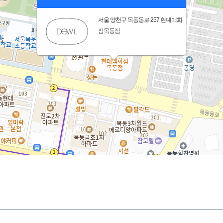
서울 양천구 목동동로 257 현대백화
점목동점