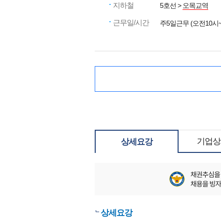
지하철
5호선 >
오목교역
근무일/시간
주5일근무 (오전10시
기업상
상세요강
상세요강