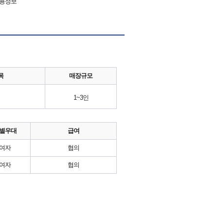
채용정보
목
매장규모
1~3인
별우대
급여
여자
협의
여자
협의