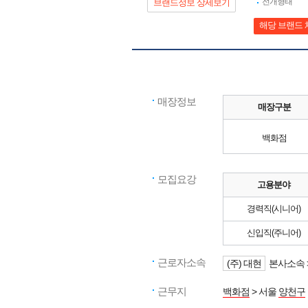
전개형태
브랜드정보 상세보기
해당 브랜드 
매장정보
매장구분
백화점
모집요강
고용분야
경력직(시니어)
신입직(주니어)
근로자소속
(주) 대현
본사소속 
근무지
백화점
> 서울
양천구