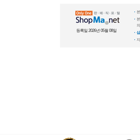
본
본
의
등록일 2026년 05월 08일
샵
지