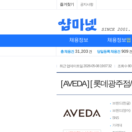
즐겨찾기
공지사항
채용정보
채용정보
맵
31,203
909
총 채용건
건
당일등록 채용건
최근 업데이트일
2026-05-08 19:07:32
조회수
80
[ AVEDA ] [ 롯
브랜드(한글)
브랜드(영어)
SNS
가격대