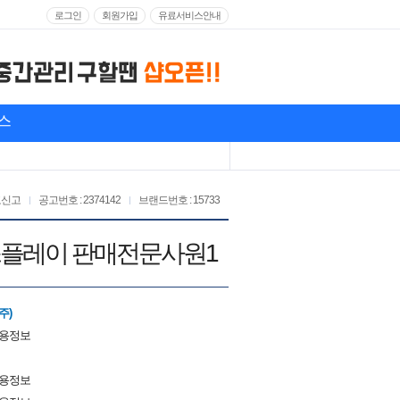
로그인
회원가입
유료서비스안내
스
고신고
공고번호 : 2374142
브랜드번호 : 15733
품디스플레이 판매전문사원1
주)
채용정보
채용정보