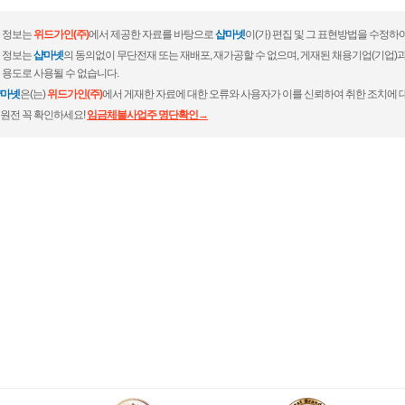
 정보는
위드가인(주)
에서 제공한 자료를 바탕으로
샵마넷
이(가) 편집 및 그 표현방법을 수정하
 정보는
샵마넷
의 동의없이 무단전재 또는 재배포, 재가공할 수 없으며, 게재된 채용기업(기업
 용도로 사용될 수 없습니다.
마넷
은(는)
위드가인(주)
에서 게재한 자료에 대한 오류와 사용자가 이를 신뢰하여 취한 조치에 
원전 꼭 확인하세요!
임금체불사업주 명단확인→