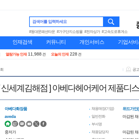
검색어를 입력하세요
#동대문패션타운
#가구단지쇼핑몰
#전자상가
#고속도로휴게소
인재검색
커뮤니티
개인서비스
기업서비
11,988
228
건
열람가능 인재
건
오늘의 인재
건
 회
공
데광주점/ 신세계김해점 ] 아베다헤어케어 제
아베다화장품
채용매장(기업)
위드가인(
aveda
일반전화
마감된 
부서명
중저가
채용담당자
마감된 