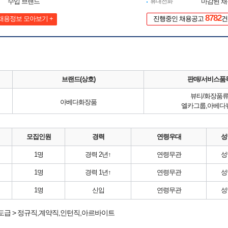
수입 브랜드
휴대전화
마감된 
8782
채용정보 모아보기 +
진행중인 채용공고
건
브랜드(상호)
판매/서비스품
뷰티/화장품
아베다화장품
엘카그룹,아베다
모집인원
경력
연령우대
성
1명
경력 2년↑
연령무관
성
1명
경력 1년↑
연령무관
성
1명
신입
연령무관
성
도급 > 정규직,계약직,인턴직,아르바이트