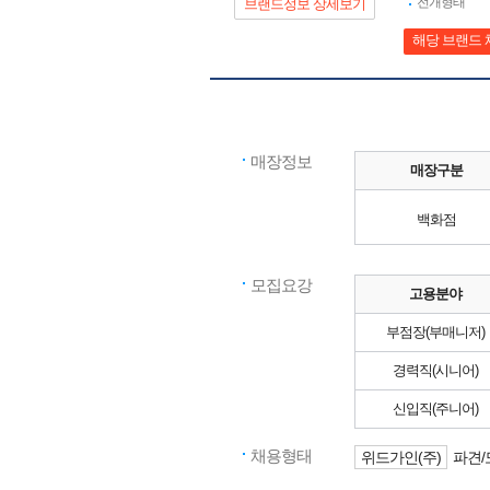
전개형태
브랜드정보 상세보기
해당 브랜드 
매장정보
매장구분
백화점
모집요강
고용분야
부점장(부매니저)
경력직(시니어)
신입직(주니어)
채용형태
위드가인(주)
파견/