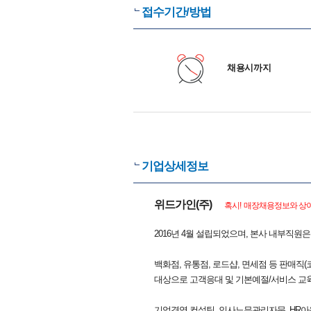
접수기간/방법
채용시까지
기업상세정보
위드가인(주)
혹시! 매장채용정보와 상이
2016년 4월 설립되었으며, 본사 내부직원
백화점, 유통점, 로드샵, 면세점 등 판매직
대상으로 고객응대 및 기본예절/서비스 교
기업경영 컨설팅, 인사노무관리자문, HR아