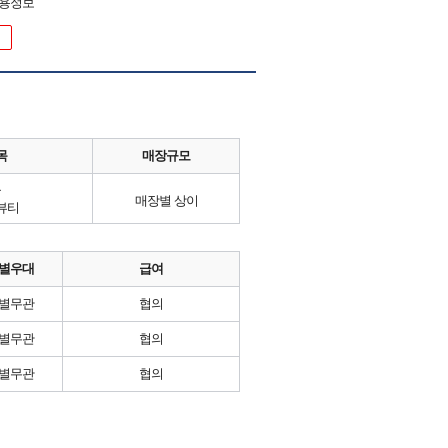
채용정보
목
매장규모
류
매장별 상이
뷰티
별우대
급여
별무관
협의
별무관
협의
별무관
협의