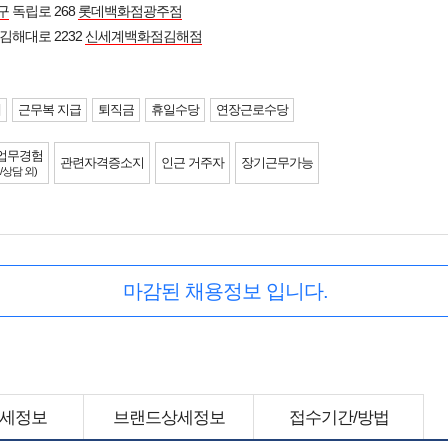
구
독립로 268
롯데백화점광주점
김해대로 2232
신세계백화점김해점
제
근무복 지급
퇴직금
휴일수당
연장근로수당
업무경험
관련자격증소지
인근 거주자
장기근무가능
/상담 외)
마감된 채용정보 입니다.
세정보
브랜드상세정보
접수기간/방법