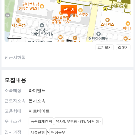
50m
크게보기
길찾기
인근지하철
모집내용
소속매장
라미엔느
근로자소속
본사소속
고용형태
아르바이트
우대조건
동종업계경력
유사업무경험 (영업/상담 외)
입사과정
>
서류전형
매장근무