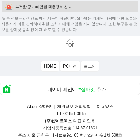
부적합 공고/마감된 채용정보 신고
※ 본 정보는 라미엔느 에서 제공한 자료이며, 샵마넷은 기재된 내용에 대한 오류와
사용자가 이를 신뢰하여 취한 조치에 대해 책임을 지지 않습니다. 또한 누구든 본 정
보를 샵마넷 동의 없이 재 배포 할 수 없습니다.
HOME
PC버전
로그인
네이버 메인에
#샵마넷
추가
About 샵마넷
|
개인정보 처리방침
|
이용약관
TEL:02-851-0815
(주)샵네트웍스
대표 이인용
사업자등록번호:114-87-01861
주소:서울 금천구 디지털로9길 65 백상스타타워1차 508호