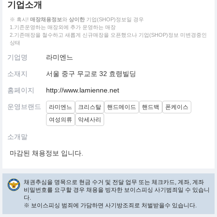
기업소개
※ 혹시!
매장채용정보
와
상이한
기업(SHOP)정보일 경우
1.기존운영하는 매장외에 추가 운영하는 매장
2.기존매장을 철수하고 새롭게 신규매장을 오픈했으나 기업(SHOP)정보 미변경중인
상태
기업명
라미엔느
소재지
서울 중구 무교로 32 효령빌딩
홈페이지
http://www.lamienne.net
운영브랜드
라미엔느
크리스탈
핸드메이드
핸드백
폰케이스
여성의류
악세사리
소개말
마감된 채용정보 입니다.
채권추심을 명목으로 현금 수거 및 전달 업무 또는 체크카드, 계좌, 계좌
비밀번호를 요구할 경우 채용을 빙자한 보이스피싱 사기범죄일 수 있습니
다.
※ 보이스피싱 범죄에 가담하면 사기방조죄로 처벌받을수 있습니다.