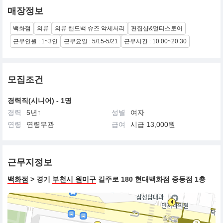
매장정보
백화점
의류
의류 핸드백 슈즈 악세서리
편집샵&멀티스토어
근무인원 : 1~3인
근무요일 : 5/15-5/21
근무시간 : 10:00~20:30
모집조건
경력직(시니어) - 1명
경력
5년↑
성별
여자
연령
연령무관
급여
시급 13,000원
근무지정보
백화점
> 경기
부천시 원미구
길주로 180 현대백화점 중동점 1층