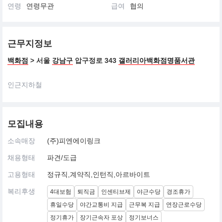
연령
연령무관
급여
협의
근무지정보
백화점
> 서울
강남구
압구정로 343
갤러리아백화점명품서관
인근지하철
모집내용
소속매장
(주)피엔에이링크
채용형태
파견/도급
고용형태
정규직,계약직,인턴직,아르바이트
복리후생
4대보험
퇴직금
인센티브제
야근수당
경조휴가
휴일수당
야간교통비 지급
근무복 지급
연장근로수당
정기휴가
장기근속자 포상
정기보너스