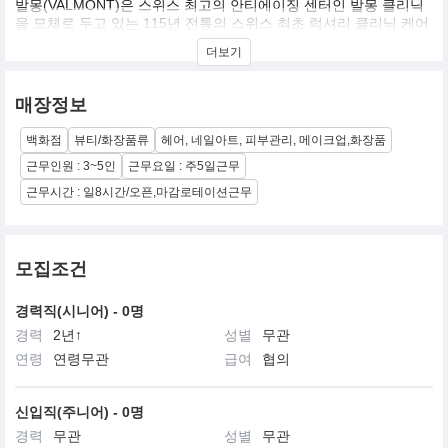
발몽(VALMONT)은 스위스 최고의 안티에이징 센터인 발몽 클리닉
을 모체로 두고 있는 115년 전통의 스위스 최초 럭셔리 클리닉 케어
브랜드입니다.
더보기
발몽은 30년이 넘도록 끊임없이 인간의 안티에이징에 도움을 주고
자 연구해왔습니다. 스위스 메디컬 클리닉 전통을 이어오고 있는 발
몽은 스위스의 풍부한 천연 자원과 셀룰라코스메틱의 최신 기술로
매장정보
즉각적이고 지속적인 안티에이징 제품들을 개발하고 있습니다. 발
몽 그룹의 최고 전문가들은 인간의 아름다움을 극대화하기 위한 특
백화점
뷰티/화장품류
헤어, 네일아트, 피부관리, 메이크업,화장품
별한 제품 개발에 힘쓰고 있습니다.
근무인원 : 3~5인
근무요일 : 주5일근무
근무시간 : 일8시간/오픈,마감로테이션근무
모집조건
경력직(시니어) - 0명
경력
2년↑
성별
무관
연령
연령무관
급여
협의
신입직(주니어) - 0명
경력
무관
성별
무관