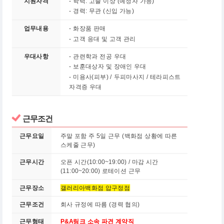
지원자격
- 학력: 고졸 이상 (예정자 가능)
- 경력: 무관 (신입 가능)
업무내용
- 화장품 판매
- 고객 응대 및 고객 관리
우대사항
- 관련학과 전공 우대
- 보훈대상자 및 장애인 우대
-
미용사(피부) / 두피마사지 / 테라피스트
자격증 우대
근무조건
근무요일
주말 포함 주 5일 근무 (백화점 상황에 따른
스케줄 근무)
근무시간
오픈 시간(10:00~19:00) / 마감 시간
(11:00~20:00) 로테이션 근무
근무장소
갤러리아백화점 압구정점
근무조건
회사 규정에 따름 (경력 협의)
근무형태
P&A링크 소속 파견 계약직