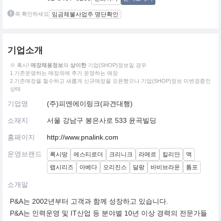
꼭 확인하세요
임금체불사업주 명단확인
기업소개
※ 혹시!
매장채용정보
와
상이한
기업(SHOP)정보일 경우
1.기존운영하는 매장외에 추가 운영하는 매장
2.기존매장을 철수하고 새롭게 신규매장을 오픈했으나 기업(SHOP)정보 미변경중인
상태
기업명
(주)피엔에이링크(파견대행)
소재지
서울 강남구 봉은사로 533 윤곡빌딩
홈페이지
http://www.pnalink.com
운영브랜드
록시땅
에스티로더
크리니크
라메르
킬리안
맥
랩시리즈
아베다
오리진스
달팡
바비브라운
톰포
소개말
P&A는 2002년부터 고객과 함께 성장하고 있습니다.
P&A는 인력운영 및 IT산업 등 분야별 10년 이상 경력의 전문가들