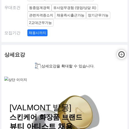
우대조건
동종업계경력
유사업무경험 (영업/상담 외)
관련자격증소지
채용즉시출근가능
장기근무가능
2교대근무가능
모집기간
채용시까지
상세요강
상세요강을 확대할 수 있습니다.
[VALMONT 발몽]
스킨케어 화장품 브랜드
뷰티 아티스트 채용