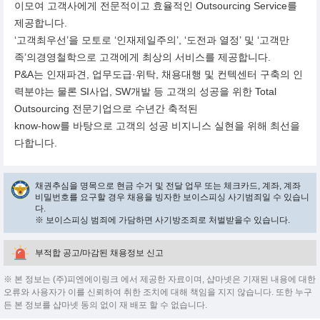
이모여 고객사에게 전문적이고 효율적인 Outsourcing Service를
제공합니다.
‘고객최우선’을 모토로 ‘인재제일주의’, ‘도전과 열정’ 및 ‘고객만
족’의경영철학으로 고객에게 최상의 서비스를 제공합니다.
P&A는 인재파견, 업무도급·위탁, 채용대행 및 컨텍센터 구축의 인
력분야는 물론 SI사업, SW개발 등 고객의 성공을 위한 Total
Outsourcing 전문기업으로 수년간 축적된
know-how를 바탕으로 고객의 성공 비지니스 실현을 위해 최선을
다합니다.
채권추심을 명목으로 현금 수거 및 전달 업무 또는 체크카드, 계좌, 계좌
비밀번호를 요구할 경우 채용을 빙자한 보이스피싱 사기범죄일 수 있습니
다.
※ 보이스피싱 범죄에 가담하면 사기방조죄로 처벌받을수 있습니다.
부적합 공고/마감된 채용정보 신고
※ 본 정보는 (주)피엔에이링크 에서 제공한 자료이며, 샵마넷은 기재된 내용에 대한
오류와 사용자가 이를 신뢰하여 취한 조치에 대해 책임을 지지 않습니다. 또한 누구
든 본 정보를 샵마넷 동의 없이 재 배포 할 수 없습니다.