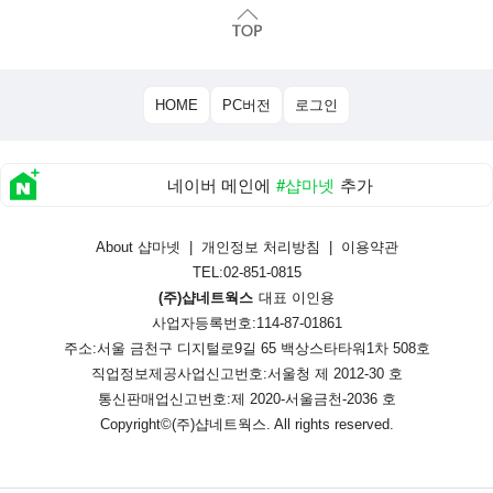
HOME
PC버전
로그인
네이버 메인에
#샵마넷
추가
About 샵마넷
|
개인정보 처리방침
|
이용약관
TEL:02-851-0815
(주)샵네트웍스
대표 이인용
사업자등록번호:114-87-01861
주소:서울 금천구 디지털로9길 65 백상스타타워1차 508호
직업정보제공사업신고번호:
서울청 제 2012-30 호
통신판매업신고번호:
제 2020-서울금천-2036 호
Copyright©
(주)샵네트웍스
. All rights reserved.